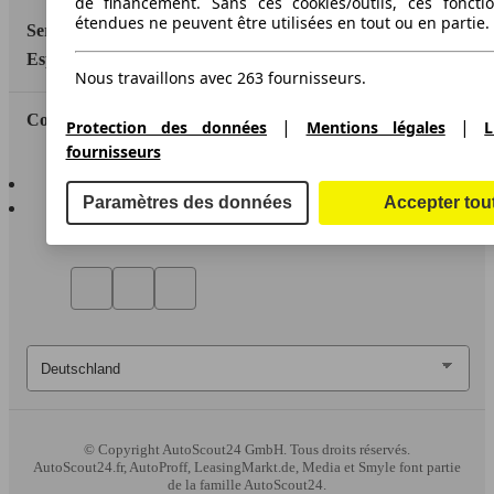
de financement. Sans ces cookies/outils, ces fonctio
étendues ne peuvent être utilisées en tout ou en partie.
Service
Espace Pro
Nous travaillons avec 263 fournisseurs.
Contact
|
|
Protection des données
Mentions légales
L
fournisseurs
AutoScout24 pour iOS
AutoScout24 pour Android
Paramètres des données
Accepter tou
© Copyright
AutoScout24 GmbH. Tous droits réservés.
AutoScout24.fr, AutoProff, LeasingMarkt.de, Media et Smyle font partie
de la famille AutoScout24.