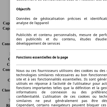
Charge maximale
730 kg
Portes
4
Objectifs
Sièges
2
Charge sur toit
-
Données de géolocalisation précises et identifica
analyse de l’appareil
Capacité de remorquage (sans freins)
-
Capacité de remorquage (avec freins)
-
Volume du coffre
-
Publicités et contenu personnalisés, mesure de per
des publicités et du contenu, études d’audi
développement de services
Consommation
Émissions de CO2*
153 g/km (komb.)
Fonctions essentielles de la page
Consommation (ville)
-
Consommation (route)
-
Consommation (combinée)*
5.8 l/100km
Nous ou ces fournisseurs utilisons des cookies ou des o
technologies similaires nécessaires au bon fonctionn
Classe d'émissions
Euro 4
site et à ses fonctionnalités essentielles. Ils sont gén
Capacité du réservoir
60 l
utilisés en réponse à l'activité de l'utilisateur pour ac
fonctions importantes telles que la définition et la ges
Classes d'assurance
informations de connexion ou des préféren
confidentialité. L'utilisation de ces cookies ou tech
Tous risques
-
similaires ne peut généralement pas être désa
Cependant, certains navigateurs peuvent bloquer ces
Risques partiels
-