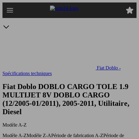
Passer
au
contenu
principal
Fiat Doblo -
Spécifications techniques
Fiat Doblo DOBLO CARGO TOLE 1.9
MULTIJET 8V
DOBLO CARGO
(12/2005-01/2011), 2005-2011, Utilitaire,
Diesel
Modèle A-Z
Modèle A-Z
Modèle Z-A
Période de fabrication A-Z
Période de