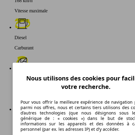
168 km/h
Vitesse maximale
Diesel
Carburant
Nous utilisons des cookies pour facil
153 g/km
votre recherche.
Émissions de CO2 (combinées)*
Pour vous offrir la meilleure expérience de navigation 
parmi nos offres, nous et certains tiers utilisons des c
d’autres technologies (que nous désignons sous l
générique de : « cookies ») dans le but de stoc
Ø 5.8 l/100km
informations sur les appareils et des données à c
personnel (par ex. les adresses IP) et d’y accéder.
Consommation