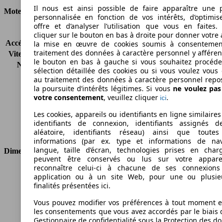
Il nous est ainsi possible de faire apparaître une p
Moteur et Puissance
personnalisée en fonction de vos intérêts, d’optimis
offre et d’analyser l’utilisation que vous en faites. 
KW (CH)
77 kW (105 PS)
cliquer sur le bouton en bas à droite pour donner votre 
Accélération (0-100 km/h)
-
la mise en œuvre de cookies soumis à consentemen
traitement des données à caractère personnel y afféren
Vitesse maximale (km/h)
168 km/h
le bouton en bas à gauche si vous souhaitez procéd
Nombre de vitesses
5
sélection détaillée des cookies ou si vous voulez vous
Couple
200 nm
au traitement des données à caractère personnel repo
Cylindrée
1910 ccm
la poursuite d’intérêts légitimes. Si vous
ne voulez pa
votre consentement
, veuillez cliquer
.
Carburant
Diesel
ici
Cylindres
4
Les cookies, appareils ou identifiants en ligne similaires
Transmission
Boîte manuelle
identifiants de connexion, identifiants assignés 
Type de traction
Traction avant
aléatoire, identifiants réseau) ainsi que toutes
informations (par ex. type et informations de nav
langue, taille d’écran, technologies prises en charg
Dimensions
peuvent être conservés ou lus sur votre appare
reconnaître celui-ci à chacune de ses connexion
Longueur
4253 mm
application ou à un site Web, pour une ou plusie
Hauteur
1831 mm
finalités présentées ici.
Largeur
1722 mm
Vous pouvez modifier vos préférences à tout moment et
Empattement
2583 mm
les consentements que vous avez accordés par le biais 
Poids maximum
2010 kg
Gestionnaire de confidentialité sous la Protection des d