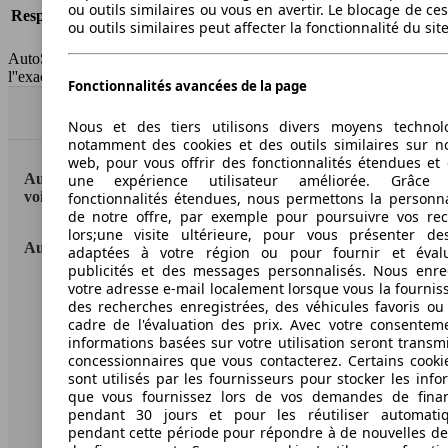
ou outils similaires ou vous en avertir. Le blocage de ce
Responsabilité civile
-
ou outils similaires peut affecter la fonctionnalité du sit
HSN/TSN
n.c./223ZXL1AA
AutoScout24 France SAS décline toute responsabilité concernant
l''exactitude des indications fournies.
Fonctionnalités avancées de la page
Haut
Nous et des tiers utilisons divers moyens technol
notamment des cookies et des outils similaires sur no
web, pour vous offrir des fonctionnalités étendues et 
AutoScout24: la plus grande plateforme en ligne de
une expérience utilisateur améliorée. Grâc
voitures en Europe
fonctionnalités étendues, nous permettons la personna
de notre offre, par exemple pour poursuivre vos re
lors;une visite ultérieure, pour vous présenter de
AutoScout24
adaptées à votre région ou pour fournir et éval
publicités et des messages personnalisés. Nous enre
votre adresse e-mail localement lorsque vous la fournis
A propos d'AutoScout24
des recherches enregistrées, des véhicules favoris ou
cadre de l'évaluation des prix. Avec votre consentem
Conditions d'utilisation
informations basées sur votre utilisation seront transm
concessionnaires que vous contacterez. Certains cookie
Informations légales
sont utilisés par les fournisseurs pour stocker les info
que vous fournissez lors de vos demandes de fina
Protection des données
pendant 30 jours et pour les réutiliser automati
Accessibility Statement
pendant cette période pour répondre à de nouvelles 