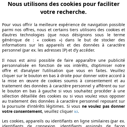
Période de fabrication
Puissance
Ø Consommation
Nous utilisons des cookies pour faciliter
votre recherche.
Pour vous offrir la meilleure expérience de navigation possible
2005/12 - 2011/01
55 KW (75 PS)
5.4 l/100km
parmi nos offres, nous et certains tiers utilisons des cookies et
2005/12 - 2011/01
55 KW (75 PS)
5.4 l/100km
d’autres technologies (que nous désignons sous le terme
CLIM
2005/12 - 2011/01
55 KW (75 PS)
5.4 l/100km
générique de : « cookies ») dans le but de stocker des
informations sur les appareils et des données à caractère
 BUSINESS Spécifications techniques
personnel (par ex. les adresses IP) et d’y accéder.
Il nous est ainsi possible de faire apparaître une publicité
personnalisée en fonction de vos intérêts, d’optimiser notre
offre et d’analyser l’utilisation que vous en faites. Veuillez
cliquer sur le bouton en bas à droite pour donner votre accord à
la mise en œuvre de cookies soumis à consentement et au
traitement des données à caractère personnel y afférent ou sur
le bouton en bas à gauche si vous souhaitez procéder à une
sélection détaillée des cookies ou si vous voulez vous opposer
au traitement des données à caractère personnel reposant sur
la poursuite d’intérêts légitimes. Si vous
ne voulez pas donner
votre consentement
, veuillez cliquer
.
ici
Les cookies, appareils ou identifiants en ligne similaires (par ex.
identifiants de connexion, identifiants assignés de façon