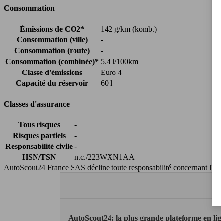
Consommation
Émissions de CO2*
142 g/km (komb.)
Consommation (ville)
-
Consommation (route)
-
Consommation (combinée)*
5.4 l/100km
Classe d'émissions
Euro 4
Capacité du réservoir
60 l
Classes d'assurance
Tous risques
-
Risques partiels
-
Responsabilité civile
-
HSN/TSN
n.c./223WXN1AA
AutoScout24 France SAS décline toute responsabilité concernant l''exa
AutoScout24: la plus grande plateforme en li