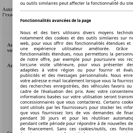
ou outils similaires peut affecter la fonctionnalité du sit
HSN/TSN
n.c./223WXP1AA
AutoScout24 France SAS décline toute responsabilité concernant
l''exactitude des indications fournies.
Fonctionnalités avancées de la page
Haut
Nous et des tiers utilisons divers moyens technol
notamment des cookies et des outils similaires sur no
web, pour vous offrir des fonctionnalités étendues et 
AutoScout24: la plus grande plateforme en ligne de
une expérience utilisateur améliorée. Grâc
voitures en Europe
fonctionnalités étendues, nous permettons la personna
de notre offre, par exemple pour poursuivre vos re
lors;une visite ultérieure, pour vous présenter de
AutoScout24
adaptées à votre région ou pour fournir et éval
publicités et des messages personnalisés. Nous enre
A propos d'AutoScout24
votre adresse e-mail localement lorsque vous la fournis
des recherches enregistrées, des véhicules favoris ou
Conditions d'utilisation
cadre de l'évaluation des prix. Avec votre consentem
informations basées sur votre utilisation seront transm
Informations légales
concessionnaires que vous contacterez. Certains cookie
sont utilisés par les fournisseurs pour stocker les info
Protection des données
que vous fournissez lors de vos demandes de fina
pendant 30 jours et pour les réutiliser automati
Accessibility Statement
pendant cette période pour répondre à de nouvelles 
de financement. Sans ces cookies/outils, ces fonctio