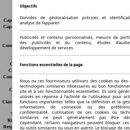
Portes
4
Objectifs
Sièges
2
Charge sur toit
-
Données de géolocalisation précises et identifica
Capacité de remorquage (sans freins)
-
analyse de l’appareil
Capacité de remorquage (avec freins)
-
Volume du coffre
-
Publicités et contenu personnalisés, mesure de per
des publicités et du contenu, études d’audi
Consommation
développement de services
Émissions de CO2*
174 g/km (komb.)
Consommation (ville)
-
Fonctions essentielles de la page
Consommation (route)
-
Consommation (combinée)*
7.4 l/100km
Nous ou ces fournisseurs utilisons des cookies ou des o
Classe d'émissions
Euro 4
technologies similaires nécessaires au bon fonctionn
Capacité du réservoir
60 l
site et à ses fonctionnalités essentielles. Ils sont gén
utilisés en réponse à l'activité de l'utilisateur pour ac
fonctions importantes telles que la définition et la ges
Classes d'assurance
informations de connexion ou des préféren
confidentialité. L'utilisation de ces cookies ou tech
Tous risques
-
similaires ne peut généralement pas être désa
Risques partiels
-
Cependant, certains navigateurs peuvent bloquer ces
Responsabilité civile
-
ou outils similaires ou vous en avertir. Le blocage de ce