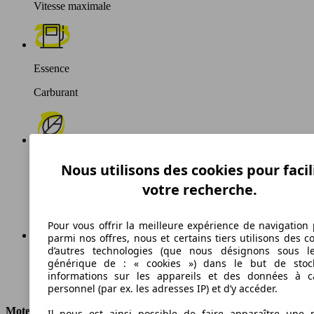
Vitesse maximale
Essence
Carburant
174 g/km
Nous utilisons des cookies pour facil
votre recherche.
Émissions de CO2 (combinées)*
Pour vous offrir la meilleure expérience de navigation 
parmi nos offres, nous et certains tiers utilisons des c
d’autres technologies (que nous désignons sous l
Ø 7.4 l/100km
générique de : « cookies ») dans le but de stoc
informations sur les appareils et des données à c
Consommation
personnel (par ex. les adresses IP) et d’y accéder.
Moteur et Puissance
Il nous est ainsi possible de faire apparaître une p