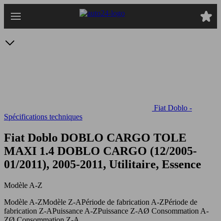
Passer
au
contenu
principal
Fiat Doblo -
Spécifications techniques
Fiat Doblo DOBLO CARGO TOLE
MAXI 1.4
DOBLO CARGO (12/2005-
01/2011), 2005-2011, Utilitaire, Essence
Modèle A-Z
Modèle A-Z
Modèle Z-A
Période de fabrication A-Z
Période de
fabrication Z-A
Puissance A-Z
Puissance Z-A
Ø Consommation A-
Z
Ø Consommation Z-A