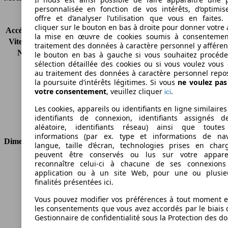
personnalisée en fonction de vos intérêts, d’optimis
offre et d’analyser l’utilisation que vous en faites. 
KW (CH)
57 kW (77 PS)
cliquer sur le bouton en bas à droite pour donner votre 
Accélération (0-100 km/h)
-
la mise en œuvre de cookies soumis à consentemen
Vitesse maximale (km/h)
148 km/h
traitement des données à caractère personnel y afféren
Nombre de vitesses
5
le bouton en bas à gauche si vous souhaitez procéd
sélection détaillée des cookies ou si vous voulez vous
Couple
115 nm
au traitement des données à caractère personnel repo
Cylindrée
1368 ccm
la poursuite d’intérêts légitimes. Si vous
ne voulez pa
Carburant
Essence
votre consentement
, veuillez cliquer
.
ici
Cylindres
4
Les cookies, appareils ou identifiants en ligne similaires
Transmission
Boîte manuelle
identifiants de connexion, identifiants assignés 
Type de traction
Traction avant
aléatoire, identifiants réseau) ainsi que toutes
informations (par ex. type et informations de nav
Dimensions
langue, taille d’écran, technologies prises en charg
peuvent être conservés ou lus sur votre appare
Longueur
4633 mm
reconnaître celui-ci à chacune de ses connexion
application ou à un site Web, pour une ou plusie
Hauteur
1817 mm
finalités présentées ici.
Largeur
1722 mm
Empattement
2583 mm
Vous pouvez modifier vos préférences à tout moment et
Poids maximum
2090 kg
les consentements que vous avez accordés par le biais 
Gestionnaire de confidentialité sous la Protection des d
Charge maximale
850 kg