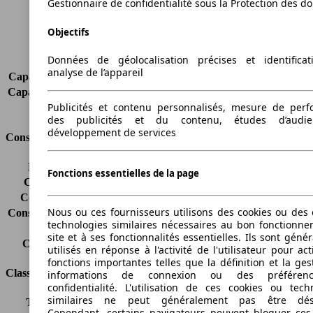
Gestionnaire de confidentialité sous la Protection des d
Charge maximale
700 kg
Portes
4
Objectifs
Sièges
2
Données de géolocalisation précises et identifica
Charge sur toit
-
analyse de l’appareil
Capacité de remorquage (sans freins)
-
Capacité de remorquage (avec freins)
-
Publicités et contenu personnalisés, mesure de per
Volume du coffre
-
des publicités et du contenu, études d’audi
développement de services
Consommation
Émissions de CO2*
178 g/km (komb.)
Fonctions essentielles de la page
Consommation (ville)
-
Consommation (route)
-
Nous ou ces fournisseurs utilisons des cookies ou des o
Consommation (combinée)*
9.2 l/100km
technologies similaires nécessaires au bon fonctionn
Classe d'émissions
Euro 4
site et à ses fonctionnalités essentielles. Ils sont gén
Capacité du réservoir
60 l
utilisés en réponse à l'activité de l'utilisateur pour ac
fonctions importantes telles que la définition et la ges
Classes d'assurance
informations de connexion ou des préféren
confidentialité. L'utilisation de ces cookies ou tech
similaires ne peut généralement pas être désa
Tous risques
-
Cependant, certains navigateurs peuvent bloquer ces