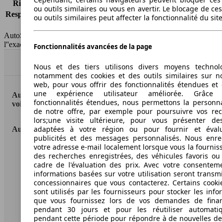
Risques partiels
-
ou outils similaires ou vous en avertir. Le blocage de ce
Responsabilité civile
-
ou outils similaires peut affecter la fonctionnalité du sit
HSN/TSN
n.c./n.c.
AutoScout24 France SAS décline toute responsabilité concernant
l''exactitude des indications fournies.
Fonctionnalités avancées de la page
Haut
Nous et des tiers utilisons divers moyens technol
notamment des cookies et des outils similaires sur no
web, pour vous offrir des fonctionnalités étendues et 
une expérience utilisateur améliorée. Grâc
AutoScout24: la plus grande plateforme en ligne de
fonctionnalités étendues, nous permettons la personna
voitures en Europe
de notre offre, par exemple pour poursuivre vos re
lors;une visite ultérieure, pour vous présenter de
adaptées à votre région ou pour fournir et éval
AutoScout24
publicités et des messages personnalisés. Nous enre
votre adresse e-mail localement lorsque vous la fournis
A propos d'AutoScout24
des recherches enregistrées, des véhicules favoris ou
cadre de l'évaluation des prix. Avec votre consentem
Conditions d'utilisation
informations basées sur votre utilisation seront transm
concessionnaires que vous contacterez. Certains cookie
Informations légales
sont utilisés par les fournisseurs pour stocker les info
que vous fournissez lors de vos demandes de fina
Protection des données
pendant 30 jours et pour les réutiliser automati
pendant cette période pour répondre à de nouvelles 
Accessibility Statement