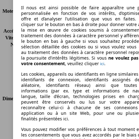
Il nous est ainsi possible de faire apparaître une p
Moteur et Puissance
personnalisée en fonction de vos intérêts, d’optimis
offre et d’analyser l’utilisation que vous en faites. 
KW (CH)
68 kW (92 PS)
cliquer sur le bouton en bas à droite pour donner votre 
la mise en œuvre de cookies soumis à consentemen
Accélération (0-100 km/h)
-
traitement des données à caractère personnel y afféren
Vitesse maximale (km/h)
163 km/h
le bouton en bas à gauche si vous souhaitez procéd
Nombre de vitesses
5
sélection détaillée des cookies ou si vous voulez vous
Couple
130 nm
au traitement des données à caractère personnel repo
la poursuite d’intérêts légitimes. Si vous
ne voulez pa
Cylindrée
1596 ccm
votre consentement
, veuillez cliquer
.
ici
Carburant
Autres
Cylindres
4
Les cookies, appareils ou identifiants en ligne similaires
Transmission
Boîte manuelle
identifiants de connexion, identifiants assignés 
aléatoire, identifiants réseau) ainsi que toutes
Type de traction
Traction avant
informations (par ex. type et informations de nav
langue, taille d’écran, technologies prises en charg
Dimensions
peuvent être conservés ou lus sur votre appare
reconnaître celui-ci à chacune de ses connexion
Longueur
4633 mm
application ou à un site Web, pour une ou plusie
Hauteur
1817 mm
finalités présentées ici.
Largeur
1722 mm
Vous pouvez modifier vos préférences à tout moment et
Empattement
2583 mm
les consentements que vous avez accordés par le biais 
Poids maximum
2070 kg