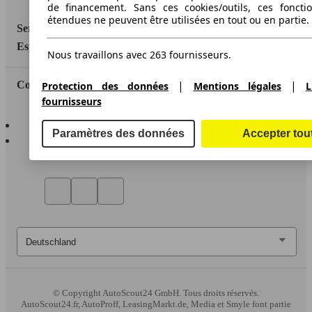
de financement. Sans ces cookies/outils, ces fonctio
étendues ne peuvent être utilisées en tout ou en partie.
Service
Espace Pro
Nous travaillons avec 263 fournisseurs.
|
|
Contact
Protection des données
Mentions légales
L
fournisseurs
AutoScout24 pour iOS
Paramètres des données
Accepter tou
AutoScout24 pour Android
© Copyright
AutoScout24 GmbH. Tous droits réservés.
AutoScout24.fr, AutoProff, LeasingMarkt.de, Media et Smyle font partie