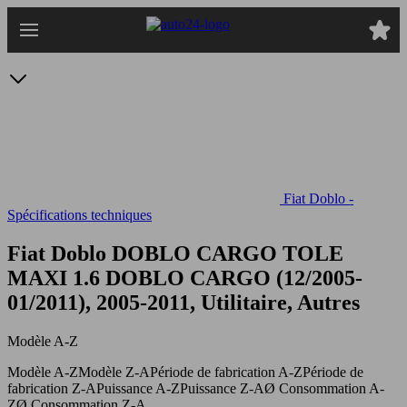
Passer
au
contenu
principal
Fiat Doblo -
Spécifications techniques
Fiat Doblo DOBLO CARGO TOLE
MAXI 1.6
DOBLO CARGO (12/2005-
01/2011), 2005-2011, Utilitaire, Autres
Modèle A-Z
Modèle A-Z
Modèle Z-A
Période de fabrication A-Z
Période de
fabrication Z-A
Puissance A-Z
Puissance Z-A
Ø Consommation A-
Z
Ø Consommation Z-A