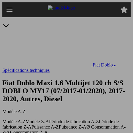
Passer
au
contenu
principal
Fiat Doblo -
Spécifications techniques
Fiat Doblo Maxi 1.6 Multijet 120 ch S/S
DOBLO MY17 (07/2017-01/2020), 2017-
2020, Autres, Diesel
Modèle A-Z
Modèle A-Z
Modèle Z-A
Période de fabrication A-Z
Période de
fabrication Z-A
Puissance A-Z
Puissance Z-A
Ø Consommation A-
Z
Ø Consommation Z-A