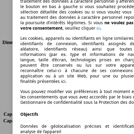
traitement des données à caractère personnel y afféren
Cylindrée
1598 ccm
le bouton en bas à gauche si vous souhaitez procéd
Carburant
Diesel
sélection détaillée des cookies ou si vous voulez vous
Cylindres
4
au traitement des données à caractère personnel repo
la poursuite d’intérêts légitimes. Si vous
ne voulez pa
Transmission
Boîte manuelle
votre consentement
, veuillez cliquer
.
ici
Type de traction
Traction avant
Les cookies, appareils ou identifiants en ligne similaires
Dimensions
identifiants de connexion, identifiants assignés 
aléatoire, identifiants réseau) ainsi que toutes
informations (par ex. type et informations de nav
Longueur
4756 mm
langue, taille d’écran, technologies prises en charg
Hauteur
1890 mm
peuvent être conservés ou lus sur votre appare
Largeur
1832 mm
reconnaître celui-ci à chacune de ses connexion
Empattement
3105 mm
application ou à un site Web, pour une ou plusie
finalités présentées ici.
Poids maximum
2030 kg
Charge maximale
505 kg
Vous pouvez modifier vos préférences à tout moment et
Portes
5
les consentements que vous avez accordés par le biais 
Sièges
5 - 7
Gestionnaire de confidentialité sous la Protection des d
Charge sur toit
-
Objectifs
Capacité de remorquage (sans freins)
500 kg
Capacité de remorquage (avec freins)
1000 kg
Données de géolocalisation précises et identifica
Volume du coffre
1050 - 4000 l
analyse de l’appareil