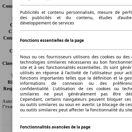
Consommation
Publicités et contenu personnalisés, mesure de per
des publicités et du contenu, études d’audi
Émissions de CO2*
144 g/km (komb.)
développement de services
Consommation (ville)
-
Consommation (route)
-
Consommation (combinée)*
-
Fonctions essentielles de la page
Classe d'émissions
Euro 6d
Capacité du réservoir
60 l
Nous ou ces fournisseurs utilisons des cookies ou des o
technologies similaires nécessaires au bon fonctionn
Classes d'assurance
site et à ses fonctionnalités essentielles. Ils sont gén
utilisés en réponse à l'activité de l'utilisateur pour ac
Tous risques
-
fonctions importantes telles que la définition et la ges
Risques partiels
-
informations de connexion ou des préféren
confidentialité. L'utilisation de ces cookies ou tech
Responsabilité civile
-
similaires ne peut généralement pas être désa
HSN/TSN
n.c./n.c.
Cependant, certains navigateurs peuvent bloquer ces
AutoScout24 France SAS décline toute responsabilité concernant
ou outils similaires ou vous en avertir. Le blocage de ce
l''exactitude des indications fournies.
ou outils similaires peut affecter la fonctionnalité du sit
Haut
Fonctionnalités avancées de la page