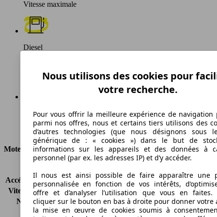
Vitesse maximale
Diesel
Carburant
Nous utilisons des cookies pour facil
votre recherche.
144 g/km
Pour vous offrir la meilleure expérience de navigation 
parmi nos offres, nous et certains tiers utilisons des c
Émissions de CO2 (combinées)*
d’autres technologies (que nous désignons sous l
générique de : « cookies ») dans le but de stoc
informations sur les appareils et des données à c
Moteur et Puissance
personnel (par ex. les adresses IP) et d’y accéder.
KW (CH)
88 kW (120 PS)
Il nous est ainsi possible de faire apparaître une p
Accélération (0-100 km/h)
12.1s
personnalisée en fonction de vos intérêts, d’optimis
Vitesse maximale (km/h)
176 km/h
offre et d’analyser l’utilisation que vous en faites. 
cliquer sur le bouton en bas à droite pour donner votre 
Nombre de vitesses
6
la mise en œuvre de cookies soumis à consentemen
Couple
320 nm