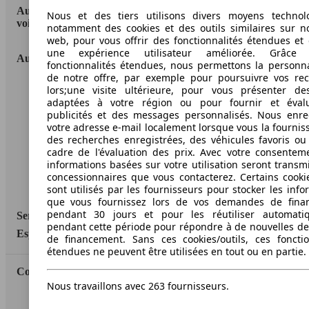
AutoScout24: la plus grande plateforme en ligne de
Nous et des tiers utilisons divers moyens technol
voitures en Europe
notamment des cookies et des outils similaires sur no
web, pour vous offrir des fonctionnalités étendues et 
une expérience utilisateur améliorée. Grâc
AutoScout24
fonctionnalités étendues, nous permettons la personna
de notre offre, par exemple pour poursuivre vos re
lors;une visite ultérieure, pour vous présenter de
A propos d'AutoScout24
adaptées à votre région ou pour fournir et éval
Conditions d'utilisation
publicités et des messages personnalisés. Nous enre
votre adresse e-mail localement lorsque vous la fournis
Informations légales
des recherches enregistrées, des véhicules favoris ou
cadre de l'évaluation des prix. Avec votre consentem
Protection des données
informations basées sur votre utilisation seront transm
concessionnaires que vous contacterez. Certains cookie
Accessibility Statement
sont utilisés par les fournisseurs pour stocker les info
que vous fournissez lors de vos demandes de fina
pendant 30 jours et pour les réutiliser automati
Service
pendant cette période pour répondre à de nouvelles 
Espace Pro
de financement. Sans ces cookies/outils, ces fonctio
étendues ne peuvent être utilisées en tout ou en partie.
Contact
Nous travaillons avec 263 fournisseurs.
AutoScout24 pour iOS