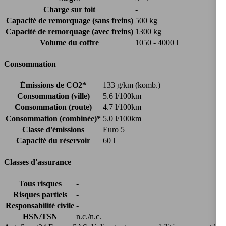
Charge sur toit
-
Capacité de remorquage (sans freins)
500 kg
Capacité de remorquage (avec freins)
1300 kg
Volume du coffre
1050 - 4000 l
Consommation
Émissions de CO2*
133 g/km (komb.)
Consommation (ville)
5.6 l/100km
Consommation (route)
4.7 l/100km
Consommation (combinée)*
5.0 l/100km
Classe d'émissions
Euro 5
Capacité du réservoir
60 l
Classes d'assurance
Tous risques
-
Risques partiels
-
Responsabilité civile
-
HSN/TSN
n.c./n.c.