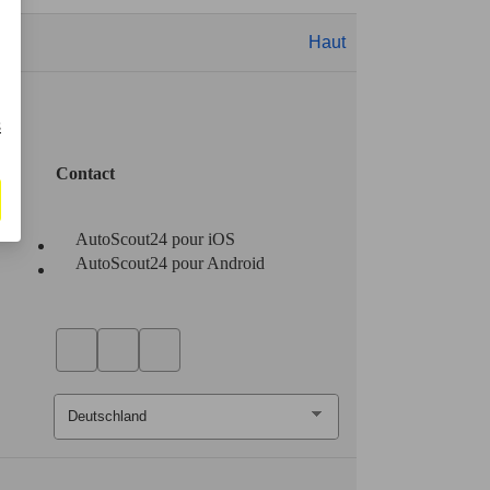
Haut
s
Contact
AutoScout24 pour iOS
AutoScout24 pour Android