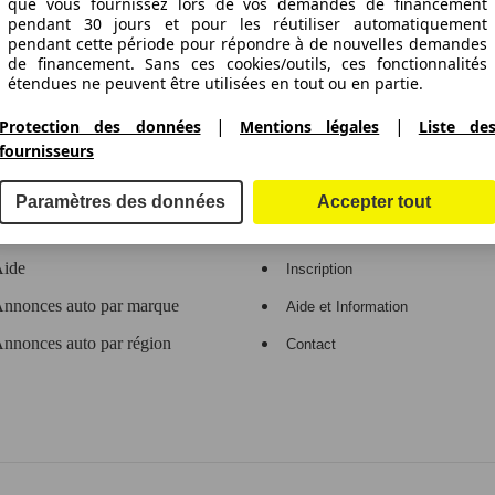
ctitude des indications fournies.
que vous fournissez lors de vos demandes de financement
pendant 30 jours et pour les réutiliser automatiquement
pendant cette période pour répondre à de nouvelles demandes
de financement. Sans ces cookies/outils, ces fonctionnalités
étendues ne peuvent être utilisées en tout ou en partie.
gne de voitures en Europe
|
|
Protection des données
Mentions légales
Liste de
Nous travaillons avec 263 fournisseurs.
fournisseurs
e
Espace Pro
Paramètres des données
Accepter tout
Contact
Connexion
ide
Inscription
nnonces auto par marque
Aide et Information
nnonces auto par région
Contact