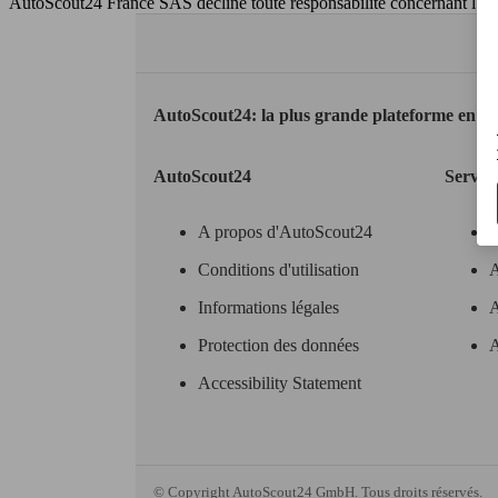
AutoScout24 France SAS décline toute responsabilité concernant l''exa
AutoScout24: la plus grande plateforme en li
AutoScout24
Servic
A propos d'AutoScout24
Conditions d'utilisation
A
Informations légales
A
Protection des données
A
Accessibility Statement
© Copyright
AutoScout24 GmbH. Tous droits réservés.