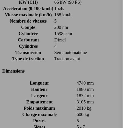
KW (CH)
66 kW (90 PS)
Accélération (0-100 km/h)
15.4s
Vitesse maximale (km/h)
158 km/h
Nombre de vitesses
5
Couple
200 nm
Cylindrée
1598 ccm
Carburant
Diesel
Cylindres
4
Transmission
Semi-automatique
Type de traction
Traction avant
Dimensions
Longueur
4740 mm
Hauteur
1880 mm
Largeur
1832 mm
Empattement
3105 mm
Poids maximum
2010 kg
Charge maximale
600 kg
Portes
5
Sièges
5 - 7