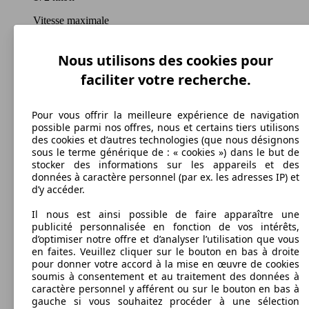
Vitesse maximale
Nous utilisons des cookies pour
faciliter votre recherche.
Autres
Carburant
Pour vous offrir la meilleure expérience de navigation
possible parmi nos offres, nous et certains tiers utilisons
des cookies et d’autres technologies (que nous désignons
sous le terme générique de : « cookies ») dans le but de
stocker des informations sur les appareils et des
161 g/km
données à caractère personnel (par ex. les adresses IP) et
d’y accéder.
Émissions de CO2 (combinées)*
Il nous est ainsi possible de faire apparaître une
publicité personnalisée en fonction de vos intérêts,
d’optimiser notre offre et d’analyser l’utilisation que vous
en faites. Veuillez cliquer sur le bouton en bas à droite
pour donner votre accord à la mise en œuvre de cookies
Ø 4.9 m³/100km
soumis à consentement et au traitement des données à
caractère personnel y afférent ou sur le bouton en bas à
Consommation
gauche si vous souhaitez procéder à une sélection