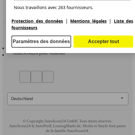
Service
Nous travaillons avec 263 fournisseurs.
Espace Pro
|
|
Protection des données
Mentions légales
Liste des
fournisseurs
Contact
Paramètres des données
Accepter tout
AutoScout24 pour iOS
AutoScout24 pour Android
© Copyright
AutoScout24 GmbH. Tous droits réservés.
AutoScout24.fr, AutoProff, LeasingMarkt.de, Media et Smyle font partie
de la famille AutoScout24.