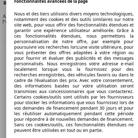
Fonctionnalités avancées de la page
Responsabilité civile
-
HSN/TSN
n.c./n.c.
Nous et des tiers utilisons divers moyens technologiques,
AutoScout24 France SAS décline toute responsabilité concernant
notamment des cookies et des outils similaires sur notre
l''exactitude des indications fournies.
site web, pour vous offrir des fonctionnalités étendues et
garantir une expérience utilisateur améliorée. Grâce à
Haut
ces fonctionnalités étendues, nous permettons la
personnalisation de notre offre, par exemple pour
poursuivre vos recherches lors;une visite ultérieure, pour
vous présenter des offres adaptées à votre région ou
AutoScout24: la plus grande plateforme en ligne de
pour fournir et évaluer des publicités et des messages
voitures en Europe
personnalisés. Nous enregistrons votre adresse e-mail
localement lorsque vous la fournissez pour des
AutoScout24
recherches enregistrées, des véhicules favoris ou dans le
cadre de l'évaluation des prix. Avec votre consentement,
des informations basées sur votre utilisation seront
A propos d'AutoScout24
transmises aux concessionnaires que vous contacterez.
Certains cookies/outils sont utilisés par les fournisseurs
Conditions d'utilisation
pour stocker les informations que vous fournissez lors de
vos demandes de financement pendant 30 jours et pour
Informations légales
les réutiliser automatiquement pendant cette période
pour répondre à de nouvelles demandes de financement.
Protection des données
Sans ces cookies/outils, ces fonctionnalités étendues ne
peuvent être utilisées en tout ou en partie.
Accessibility Statement