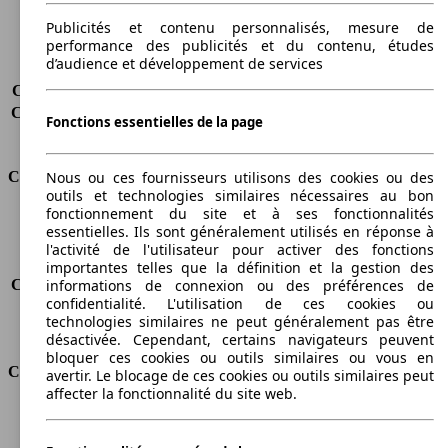
Charge maximale
-
Portes
5
Publicités et contenu personnalisés, mesure de
performance des publicités et du contenu, études
Sièges
5 - 7
d’audience et développement de services
Charge sur toit
-
Capacité de remorquage (sans freins)
500 kg
Capacité de remorquage (avec freins)
1300 kg
Fonctions essentielles de la page
Volume du coffre
790 - 3200 l
Consommation
Nous ou ces fournisseurs utilisons des cookies ou des
outils et technologies similaires nécessaires au bon
fonctionnement du site et à ses fonctionnalités
Émissions de CO2*
161 g/km (komb.)
essentielles. Ils sont généralement utilisés en réponse à
Consommation (ville)
6.5 m³/100km
l'activité de l'utilisateur pour activer des fonctions
Consommation (route)
4.0 m³/100km
importantes telles que la définition et la gestion des
informations de connexion ou des préférences de
Consommation (combinée)*
4.9 m³/100km
confidentialité. L'utilisation de ces cookies ou
Classe d'émissions
Euro 6d-TEMP
technologies similaires ne peut généralement pas être
Capacité du réservoir
22 l
désactivée. Cependant, certains navigateurs peuvent
bloquer ces cookies ou outils similaires ou vous en
Classes d'assurance
avertir. Le blocage de ces cookies ou outils similaires peut
affecter la fonctionnalité du site web.
Tous risques
-
Risques partiels
-