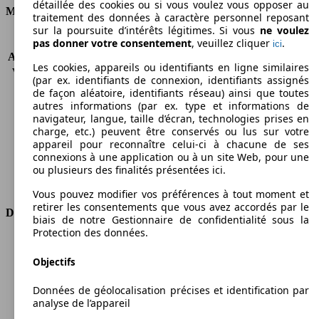
détaillée des cookies ou si vous voulez vous opposer au
Moteur et Puissance
traitement des données à caractère personnel reposant
sur la poursuite d’intérêts légitimes. Si vous
ne voulez
KW (CH)
88 kW (120 PS)
pas donner votre consentement
, veuillez cliquer
.
ici
Accélération (0-100 km/h)
12.3s
Les cookies, appareils ou identifiants en ligne similaires
Vitesse maximale (km/h)
172 km/h
(par ex. identifiants de connexion, identifiants assignés
Nombre de vitesses
6
de façon aléatoire, identifiants réseau) ainsi que toutes
Couple
206 nm
autres informations (par ex. type et informations de
navigateur, langue, taille d’écran, technologies prises en
Cylindrée
1368 ccm
charge, etc.) peuvent être conservés ou lus sur votre
Carburant
Autres
appareil pour reconnaître celui-ci à chacune de ses
Cylindres
4
connexions à une application ou à un site Web, pour une
Transmission
Boîte manuelle
ou plusieurs des finalités présentées ici.
Type de traction
Traction avant
Vous pouvez modifier vos préférences à tout moment et
retirer les consentements que vous avez accordés par le
Dimensions
biais de notre Gestionnaire de confidentialité sous la
Protection des données.
Longueur
4406 mm
Hauteur
1845 mm
Objectifs
Largeur
1832 mm
Données de géolocalisation précises et identification par
Empattement
2755 mm
analyse de l’appareil
Poids maximum
1540 kg