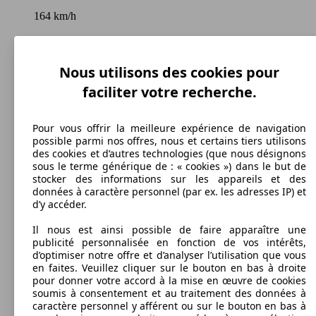
164 km/h
Vitesse maximale
Nous utilisons des cookies pour
faciliter votre recherche.
Diesel
Carburant
Pour vous offrir la meilleure expérience de navigation
possible parmi nos offres, nous et certains tiers utilisons
des cookies et d’autres technologies (que nous désignons
sous le terme générique de : « cookies ») dans le but de
stocker des informations sur les appareils et des
données à caractère personnel (par ex. les adresses IP) et
137 g/km
d’y accéder.
Émissions de CO2 (combinées)*
Il nous est ainsi possible de faire apparaître une
publicité personnalisée en fonction de vos intérêts,
d’optimiser notre offre et d’analyser l’utilisation que vous
en faites. Veuillez cliquer sur le bouton en bas à droite
pour donner votre accord à la mise en œuvre de cookies
soumis à consentement et au traitement des données à
Ø 5.2 l/100km
caractère personnel y afférent ou sur le bouton en bas à