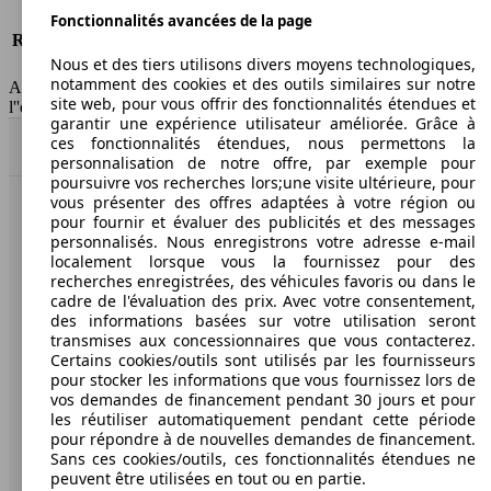
Risques partiels
-
Fonctionnalités avancées de la page
Responsabilité civile
-
Nous et des tiers utilisons divers moyens technologiques,
HSN/TSN
n.c./263AXD1B
notamment des cookies et des outils similaires sur notre
AutoScout24 France SAS décline toute responsabilité concernant
site web, pour vous offrir des fonctionnalités étendues et
l''exactitude des indications fournies.
garantir une expérience utilisateur améliorée. Grâce à
ces fonctionnalités étendues, nous permettons la
Haut
personnalisation de notre offre, par exemple pour
poursuivre vos recherches lors;une visite ultérieure, pour
vous présenter des offres adaptées à votre région ou
AutoScout24: la plus grande plateforme en ligne de
pour fournir et évaluer des publicités et des messages
voitures en Europe
personnalisés. Nous enregistrons votre adresse e-mail
localement lorsque vous la fournissez pour des
recherches enregistrées, des véhicules favoris ou dans le
AutoScout24
cadre de l'évaluation des prix. Avec votre consentement,
des informations basées sur votre utilisation seront
transmises aux concessionnaires que vous contacterez.
A propos d'AutoScout24
Certains cookies/outils sont utilisés par les fournisseurs
pour stocker les informations que vous fournissez lors de
Conditions d'utilisation
vos demandes de financement pendant 30 jours et pour
les réutiliser automatiquement pendant cette période
Informations légales
pour répondre à de nouvelles demandes de financement.
Protection des données
Sans ces cookies/outils, ces fonctionnalités étendues ne
peuvent être utilisées en tout ou en partie.