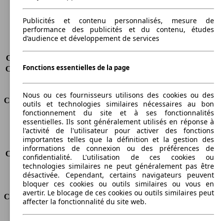
Poids maximum
1990 kg
Charge maximale
675 kg
Publicités et contenu personnalisés, mesure de
Portes
5
performance des publicités et du contenu, études
Sièges
5 - 7
d’audience et développement de services
Charge sur toit
-
Capacité de remorquage (sans freins)
500 kg
Fonctions essentielles de la page
Capacité de remorquage (avec freins)
1000 kg
Volume du coffre
790 - 3200 l
Nous ou ces fournisseurs utilisons des cookies ou des
Consommation
outils et technologies similaires nécessaires au bon
fonctionnement du site et à ses fonctionnalités
essentielles. Ils sont généralement utilisés en réponse à
Émissions de CO2*
137 g/km (komb.)
l'activité de l'utilisateur pour activer des fonctions
Consommation (ville)
-
importantes telles que la définition et la gestion des
Consommation (route)
-
informations de connexion ou des préférences de
Consommation (combinée)*
5.2 l/100km
confidentialité. L'utilisation de ces cookies ou
Classe d'émissions
Euro 5
technologies similaires ne peut généralement pas être
désactivée. Cependant, certains navigateurs peuvent
Capacité du réservoir
60 l
bloquer ces cookies ou outils similaires ou vous en
avertir. Le blocage de ces cookies ou outils similaires peut
Classes d'assurance
affecter la fonctionnalité du site web.
Tous risques
-