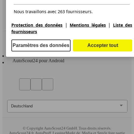
Accessibility Statement
Nous travaillons avec 263 fournisseurs.
Service
Espace Pro
|
|
Protection des données
Mentions légales
Liste des
fournisseurs
Contact
Paramètres des données
Accepter tout
AutoScout24 pour iOS
AutoScout24 pour Android
© Copyright
AutoScout24 GmbH. Tous droits réservés.
AutoScout24.fr, AutoProff, LeasingMarkt.de, Media et Smyle font partie