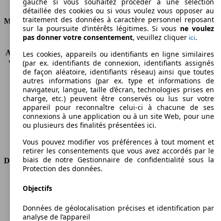
gauche si vous souhaitez procéder à une sélection
Consommation
détaillée des cookies ou si vous voulez vous opposer au
traitement des données à caractère personnel reposant
Moteur et Puissance
sur la poursuite d’intérêts légitimes. Si vous
ne voulez
pas donner votre consentement
, veuillez cliquer
.
ici
KW (CH)
77 kW (105 PS)
Accélération (0-100 km/h)
13.4s
Les cookies, appareils ou identifiants en ligne similaires
(par ex. identifiants de connexion, identifiants assignés
Vitesse maximale (km/h)
164 km/h
de façon aléatoire, identifiants réseau) ainsi que toutes
Nombre de vitesses
6
autres informations (par ex. type et informations de
Couple
290 nm
navigateur, langue, taille d’écran, technologies prises en
Cylindrée
1598 ccm
charge, etc.) peuvent être conservés ou lus sur votre
appareil pour reconnaître celui-ci à chacune de ses
Carburant
Diesel
connexions à une application ou à un site Web, pour une
Cylindres
4
ou plusieurs des finalités présentées ici.
Transmission
Boîte manuelle
Type de traction
Traction avant
Vous pouvez modifier vos préférences à tout moment et
retirer les consentements que vous avez accordés par le
biais de notre Gestionnaire de confidentialité sous la
Dimensions
Protection des données.
Longueur
4390 mm
Objectifs
Hauteur
1845 mm
Largeur
1832 mm
Données de géolocalisation précises et identification par
Empattement
2755 mm
analyse de l’appareil