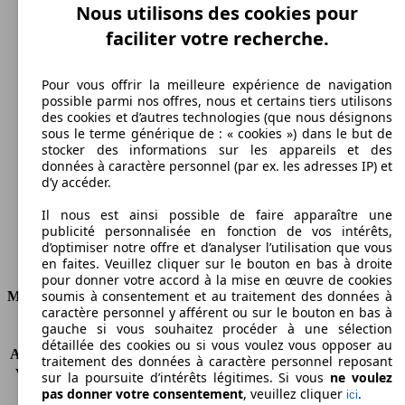
Nous utilisons des cookies pour
Vitesse maximale
faciliter votre recherche.
Pour vous offrir la meilleure expérience de navigation
possible parmi nos offres, nous et certains tiers utilisons
Diesel
des cookies et d’autres technologies (que nous désignons
sous le terme générique de : « cookies ») dans le but de
Carburant
stocker des informations sur les appareils et des
données à caractère personnel (par ex. les adresses IP) et
d’y accéder.
Il nous est ainsi possible de faire apparaître une
144 g/km
publicité personnalisée en fonction de vos intérêts,
d’optimiser notre offre et d’analyser l’utilisation que vous
Émissions de CO2 (combinées)*
en faites. Veuillez cliquer sur le bouton en bas à droite
pour donner votre accord à la mise en œuvre de cookies
soumis à consentement et au traitement des données à
Moteur et Puissance
caractère personnel y afférent ou sur le bouton en bas à
gauche si vous souhaitez procéder à une sélection
KW (CH)
88 kW (120 PS)
détaillée des cookies ou si vous voulez vous opposer au
Accélération (0-100 km/h)
13.0s
traitement des données à caractère personnel reposant
Vitesse maximale (km/h)
164 km/h
sur la poursuite d’intérêts légitimes. Si vous
ne voulez
pas donner votre consentement
, veuillez cliquer
.
Nombre de vitesses
6
ici