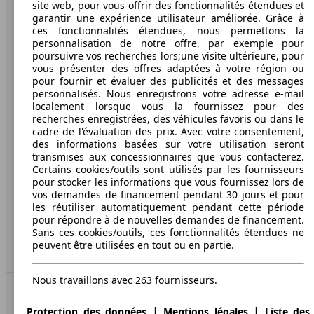
site web, pour vous offrir des fonctionnalités étendues et
garantir une expérience utilisateur améliorée. Grâce à
AutoScout24: la plus grande plateforme en ligne de
ces fonctionnalités étendues, nous permettons la
voitures en Europe
personnalisation de notre offre, par exemple pour
poursuivre vos recherches lors;une visite ultérieure, pour
vous présenter des offres adaptées à votre région ou
AutoScout24
pour fournir et évaluer des publicités et des messages
personnalisés. Nous enregistrons votre adresse e-mail
localement lorsque vous la fournissez pour des
A propos d'AutoScout24
recherches enregistrées, des véhicules favoris ou dans le
Conditions d'utilisation
cadre de l'évaluation des prix. Avec votre consentement,
des informations basées sur votre utilisation seront
Informations légales
transmises aux concessionnaires que vous contacterez.
Certains cookies/outils sont utilisés par les fournisseurs
Protection des données
pour stocker les informations que vous fournissez lors de
vos demandes de financement pendant 30 jours et pour
Accessibility Statement
les réutiliser automatiquement pendant cette période
pour répondre à de nouvelles demandes de financement.
Sans ces cookies/outils, ces fonctionnalités étendues ne
Service
peuvent être utilisées en tout ou en partie.
Espace Pro
Nous travaillons avec 263 fournisseurs.
Contact
|
|
Protection des données
Mentions légales
Liste des