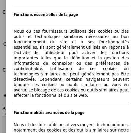
Consommation
Fonctions essentielles de la page
Émissions de CO2*
144 g/km (komb.)
Nous ou ces fournisseurs utilisons des cookies ou des
Consommation (ville)
-
outils et technologies similaires nécessaires au bon
Consommation (route)
-
fonctionnement du site et à ses fonctionnalités
Consommation (combinée)*
-
essentielles. Ils sont généralement utilisés en réponse à
Classe d'émissions
Euro 6
l'activité de l'utilisateur pour activer des fonctions
Capacité du réservoir
60 l
importantes telles que la définition et la gestion des
informations de connexion ou des préférences de
confidentialité. L'utilisation de ces cookies ou
Classes d'assurance
technologies similaires ne peut généralement pas être
désactivée. Cependant, certains navigateurs peuvent
Tous risques
-
bloquer ces cookies ou outils similaires ou vous en
Risques partiels
-
avertir. Le blocage de ces cookies ou outils similaires peut
affecter la fonctionnalité du site web.
Responsabilité civile
-
HSN/TSN
n.c./263AXN1B
AutoScout24 France SAS décline toute responsabilité concernant
Fonctionnalités avancées de la page
l''exactitude des indications fournies.
Nous et des tiers utilisons divers moyens technologiques,
Haut
notamment des cookies et des outils similaires sur notre