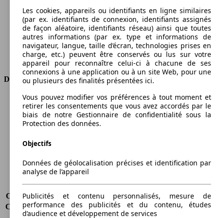
Couple
320 nm
Les cookies, appareils ou identifiants en ligne similaires
Cylindrée
1598 ccm
(par ex. identifiants de connexion, identifiants assignés
Carburant
Diesel
de façon aléatoire, identifiants réseau) ainsi que toutes
autres informations (par ex. type et informations de
Cylindres
4
navigateur, langue, taille d’écran, technologies prises en
Transmission
Boîte manuelle
charge, etc.) peuvent être conservés ou lus sur votre
Type de traction
Traction avant
appareil pour reconnaître celui-ci à chacune de ses
connexions à une application ou à un site Web, pour une
Dimensions
ou plusieurs des finalités présentées ici.
Vous pouvez modifier vos préférences à tout moment et
Longueur
4406 mm
retirer les consentements que vous avez accordés par le
Hauteur
1845 mm
biais de notre Gestionnaire de confidentialité sous la
Largeur
1832 mm
Protection des données.
Empattement
2755 mm
Poids maximum
-
Objectifs
Charge maximale
-
Données de géolocalisation précises et identification par
Portes
5
analyse de l’appareil
Sièges
5 - 7
Charge sur toit
-
Publicités et contenu personnalisés, mesure de
Capacité de remorquage (sans freins)
500 kg
performance des publicités et du contenu, études
Capacité de remorquage (avec freins)
1300 kg
d’audience et développement de services
Volume du coffre
790 - 3200 l