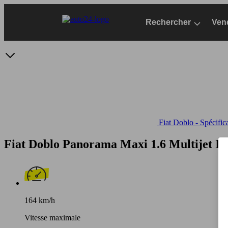
Passer
au
Rechercher
Ven
contenu
principal
Fiat Doblo - Spécific
Fiat Doblo Panorama Maxi 1.6 Multijet I
164 km/h
Vitesse maximale