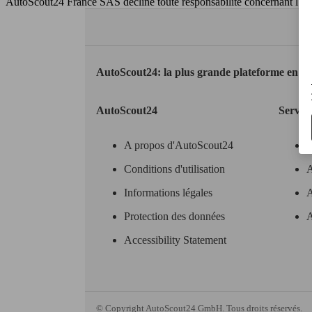
AutoScout24 France SAS décline toute responsabilité concernant l''exa
AutoScout24: la plus grande plateforme en li
AutoScout24
Servic
A propos d'AutoScout24
Conditions d'utilisation
A
Informations légales
A
Protection des données
A
Accessibility Statement
© Copyright
AutoScout24 GmbH. Tous droits réservés.