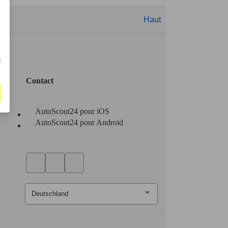
Haut
s
Contact
AutoScout24 pour iOS
AutoScout24 pour Android