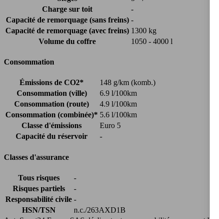
Charge sur toit
-
Capacité de remorquage (sans freins)
-
Capacité de remorquage (avec freins)
1300 kg
Volume du coffre
1050 - 4000 l
Consommation
Émissions de CO2*
148 g/km (komb.)
Consommation (ville)
6.9 l/100km
Consommation (route)
4.9 l/100km
Consommation (combinée)*
5.6 l/100km
Classe d'émissions
Euro 5
Capacité du réservoir
-
Classes d'assurance
Tous risques
-
Risques partiels
-
Responsabilité civile
-
HSN/TSN
n.c./263AXD1B