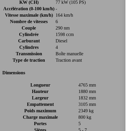
KW (CH)
77 kW (105 PS)
Accélération (0-100 km/h)
-
Vitesse maximale (km/h)
164 km/h
Nombre de vitesses
6
Couple
290 nm
Cylindrée
1598 ccm
Carburant
Diesel
Cylindres
4
Transmission
Boîte manuelle
Type de traction
Traction avant
Dimensions
Longueur
4765 mm
Hauteur
1880 mm
Largeur
1832 mm
Empattement
3105 mm
Poids maximum
2349 kg
Charge maximale
800 kg
Portes
5
Sièges
5 - 7