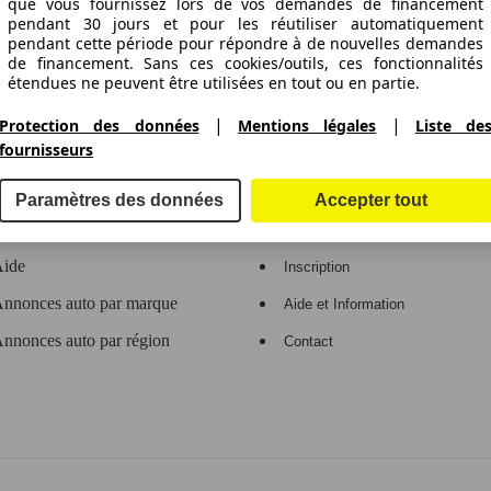
ctitude des indications fournies.
que vous fournissez lors de vos demandes de financement
pendant 30 jours et pour les réutiliser automatiquement
pendant cette période pour répondre à de nouvelles demandes
de financement. Sans ces cookies/outils, ces fonctionnalités
étendues ne peuvent être utilisées en tout ou en partie.
gne de voitures en Europe
|
|
Protection des données
Mentions légales
Liste de
Nous travaillons avec 263 fournisseurs.
fournisseurs
e
Espace Pro
Paramètres des données
Accepter tout
Contact
Connexion
ide
Inscription
nnonces auto par marque
Aide et Information
nnonces auto par région
Contact