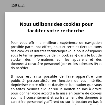
158 km/h
Vitesse maximale
Nous utilisons des cookies pour
faciliter votre recherche.
Diesel
Carburant
Pour vous offrir la meilleure expérience de navigation
possible parmi nos offres, nous et certains tiers utilisons
des cookies et d’autres technologies (que nous désignons
sous le terme générique de : « cookies ») dans le but de
stocker des informations sur les appareils et des
données à caractère personnel (par ex. les adresses IP) et
135 g/km
d’y accéder.
Émissions de CO2 (combinées)*
Il nous est ainsi possible de faire apparaître une
publicité personnalisée en fonction de vos intérêts,
d’optimiser notre offre et d’analyser l’utilisation que vous
en faites. Veuillez cliquer sur le bouton en bas à droite
pour donner votre accord à la mise en œuvre de cookies
soumis à consentement et au traitement des données à
Ø 5.1 l/100km
caractère personnel y afférent ou sur le bouton en bas à