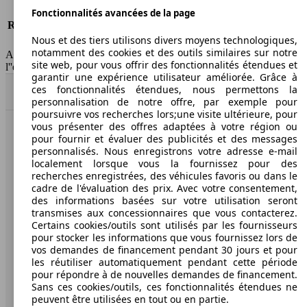
Risques partiels
-
Fonctionnalités avancées de la page
Responsabilité civile
-
Nous et des tiers utilisons divers moyens technologiques,
HSN/TSN
n.c./263AXL11
notamment des cookies et des outils similaires sur notre
AutoScout24 France SAS décline toute responsabilité concernant
site web, pour vous offrir des fonctionnalités étendues et
l''exactitude des indications fournies.
garantir une expérience utilisateur améliorée. Grâce à
ces fonctionnalités étendues, nous permettons la
Haut
personnalisation de notre offre, par exemple pour
poursuivre vos recherches lors;une visite ultérieure, pour
vous présenter des offres adaptées à votre région ou
AutoScout24: la plus grande plateforme en ligne de
pour fournir et évaluer des publicités et des messages
voitures en Europe
personnalisés. Nous enregistrons votre adresse e-mail
localement lorsque vous la fournissez pour des
recherches enregistrées, des véhicules favoris ou dans le
AutoScout24
cadre de l'évaluation des prix. Avec votre consentement,
des informations basées sur votre utilisation seront
transmises aux concessionnaires que vous contacterez.
A propos d'AutoScout24
Certains cookies/outils sont utilisés par les fournisseurs
pour stocker les informations que vous fournissez lors de
Conditions d'utilisation
vos demandes de financement pendant 30 jours et pour
les réutiliser automatiquement pendant cette période
Informations légales
pour répondre à de nouvelles demandes de financement.
Protection des données
Sans ces cookies/outils, ces fonctionnalités étendues ne
peuvent être utilisées en tout ou en partie.