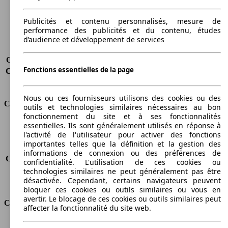
Poids maximum
2349 kg
Charge maximale
800 kg
Publicités et contenu personnalisés, mesure de
Portes
5
performance des publicités et du contenu, études
Sièges
5 - 7
d’audience et développement de services
Charge sur toit
-
Capacité de remorquage (sans freins)
-
Fonctions essentielles de la page
Capacité de remorquage (avec freins)
1300 kg
Volume du coffre
1050 - 4000 l
Nous ou ces fournisseurs utilisons des cookies ou des
Consommation
outils et technologies similaires nécessaires au bon
fonctionnement du site et à ses fonctionnalités
essentielles. Ils sont généralement utilisés en réponse à
Émissions de CO2*
135 g/km (komb.)
l'activité de l'utilisateur pour activer des fonctions
Consommation (ville)
5.7 l/100km
importantes telles que la définition et la gestion des
Consommation (route)
4.8 l/100km
informations de connexion ou des préférences de
Consommation (combinée)*
5.1 l/100km
confidentialité. L'utilisation de ces cookies ou
Classe d'émissions
Euro 5
technologies similaires ne peut généralement pas être
désactivée. Cependant, certains navigateurs peuvent
Capacité du réservoir
-
bloquer ces cookies ou outils similaires ou vous en
avertir. Le blocage de ces cookies ou outils similaires peut
Classes d'assurance
affecter la fonctionnalité du site web.
Tous risques
-