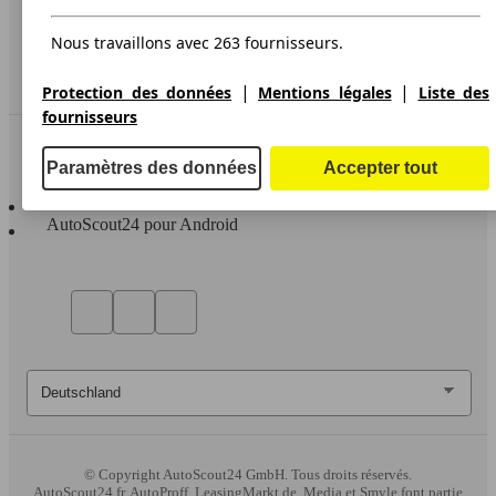
Accessibility Statement
Nous travaillons avec 263 fournisseurs.
Service
Espace Pro
|
|
Protection des données
Mentions légales
Liste des
fournisseurs
Contact
Paramètres des données
Accepter tout
AutoScout24 pour iOS
AutoScout24 pour Android
© Copyright
AutoScout24 GmbH. Tous droits réservés.
AutoScout24.fr, AutoProff, LeasingMarkt.de, Media et Smyle font partie