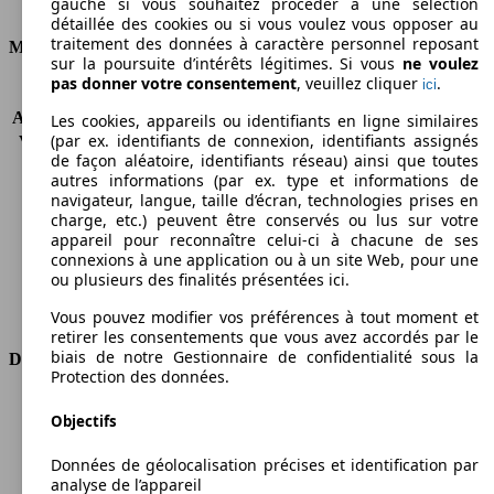
gauche si vous souhaitez procéder à une sélection
Consommation
détaillée des cookies ou si vous voulez vous opposer au
traitement des données à caractère personnel reposant
Moteur et Puissance
sur la poursuite d’intérêts légitimes. Si vous
ne voulez
pas donner votre consentement
, veuillez cliquer
.
ici
KW (CH)
66 kW (90 PS)
Accélération (0-100 km/h)
-
Les cookies, appareils ou identifiants en ligne similaires
(par ex. identifiants de connexion, identifiants assignés
Vitesse maximale (km/h)
158 km/h
de façon aléatoire, identifiants réseau) ainsi que toutes
Nombre de vitesses
5
autres informations (par ex. type et informations de
Couple
200 nm
navigateur, langue, taille d’écran, technologies prises en
Cylindrée
1598 ccm
charge, etc.) peuvent être conservés ou lus sur votre
appareil pour reconnaître celui-ci à chacune de ses
Carburant
Diesel
connexions à une application ou à un site Web, pour une
Cylindres
4
ou plusieurs des finalités présentées ici.
Transmission
Semi-automatique
Type de traction
Traction avant
Vous pouvez modifier vos préférences à tout moment et
retirer les consentements que vous avez accordés par le
biais de notre Gestionnaire de confidentialité sous la
Dimensions
Protection des données.
Longueur
4765 mm
Objectifs
Hauteur
1880 mm
Largeur
1832 mm
Données de géolocalisation précises et identification par
Empattement
3105 mm
analyse de l’appareil