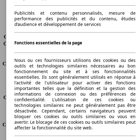
Poids maximum
2364 kg
Charge maximale
800 kg
Publicités et contenu personnalisés, mesure de
Portes
5
performance des publicités et du contenu, études
Sièges
5 - 7
d’audience et développement de services
Charge sur toit
-
Capacité de remorquage (sans freins)
-
Fonctions essentielles de la page
Capacité de remorquage (avec freins)
1500 kg
Volume du coffre
1050 - 4000 l
Nous ou ces fournisseurs utilisons des cookies ou des
Consommation
outils et technologies similaires nécessaires au bon
fonctionnement du site et à ses fonctionnalités
essentielles. Ils sont généralement utilisés en réponse à
Émissions de CO2*
156 g/km (komb.)
l'activité de l'utilisateur pour activer des fonctions
Consommation (ville)
7.3 l/100km
importantes telles que la définition et la gestion des
Consommation (route)
5.1 l/100km
informations de connexion ou des préférences de
Consommation (combinée)*
5.9 l/100km
confidentialité. L'utilisation de ces cookies ou
Classe d'émissions
Euro 5
technologies similaires ne peut généralement pas être
désactivée. Cependant, certains navigateurs peuvent
Capacité du réservoir
-
bloquer ces cookies ou outils similaires ou vous en
avertir. Le blocage de ces cookies ou outils similaires peut
Classes d'assurance
affecter la fonctionnalité du site web.
Tous risques
-