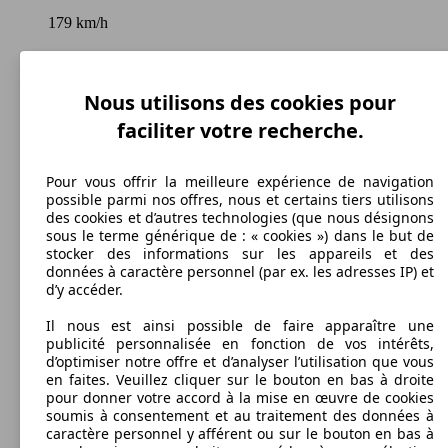
179 km/h
Vitesse maximale
Nous utilisons des cookies pour
faciliter votre recherche.
Diesel
Carburant
Pour vous offrir la meilleure expérience de navigation
possible parmi nos offres, nous et certains tiers utilisons
des cookies et d’autres technologies (que nous désignons
sous le terme générique de : « cookies ») dans le but de
stocker des informations sur les appareils et des
données à caractère personnel (par ex. les adresses IP) et
156 g/km
d’y accéder.
Émissions de CO2 (combinées)*
Il nous est ainsi possible de faire apparaître une
publicité personnalisée en fonction de vos intérêts,
d’optimiser notre offre et d’analyser l’utilisation que vous
en faites. Veuillez cliquer sur le bouton en bas à droite
pour donner votre accord à la mise en œuvre de cookies
soumis à consentement et au traitement des données à
Ø 5.9 l/100km
caractère personnel y afférent ou sur le bouton en bas à