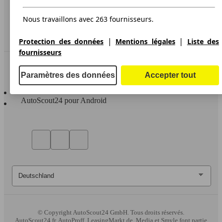
Accessibility Statement
Nous travaillons avec 263 fournisseurs.
Service
Espace Pro
|
|
Protection des données
Mentions légales
Liste des
fournisseurs
Contact
Paramètres des données
Accepter tout
AutoScout24 pour iOS
AutoScout24 pour Android
© Copyright
AutoScout24 GmbH. Tous droits réservés.
AutoScout24.fr, AutoProff, LeasingMarkt.de, Media et Smyle font partie