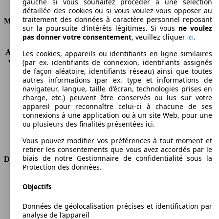
gauche si vous souhaitez procéder à une sélection
Consommation
détaillée des cookies ou si vous voulez vous opposer au
traitement des données à caractère personnel reposant
Moteur et Puissance
sur la poursuite d’intérêts légitimes. Si vous
ne voulez
pas donner votre consentement
, veuillez cliquer
.
ici
KW (CH)
99 kW (135 PS)
Accélération (0-100 km/h)
-
Les cookies, appareils ou identifiants en ligne similaires
(par ex. identifiants de connexion, identifiants assignés
Vitesse maximale (km/h)
179 km/h
de façon aléatoire, identifiants réseau) ainsi que toutes
Nombre de vitesses
6
autres informations (par ex. type et informations de
Couple
320 nm
navigateur, langue, taille d’écran, technologies prises en
Cylindrée
1956 ccm
charge, etc.) peuvent être conservés ou lus sur votre
appareil pour reconnaître celui-ci à chacune de ses
Carburant
Diesel
connexions à une application ou à un site Web, pour une
Cylindres
4
ou plusieurs des finalités présentées ici.
Transmission
Boîte manuelle
Type de traction
Traction avant
Vous pouvez modifier vos préférences à tout moment et
retirer les consentements que vous avez accordés par le
biais de notre Gestionnaire de confidentialité sous la
Dimensions
Protection des données.
Longueur
4765 mm
Objectifs
Hauteur
1880 mm
Largeur
1832 mm
Données de géolocalisation précises et identification par
Empattement
3105 mm
analyse de l’appareil