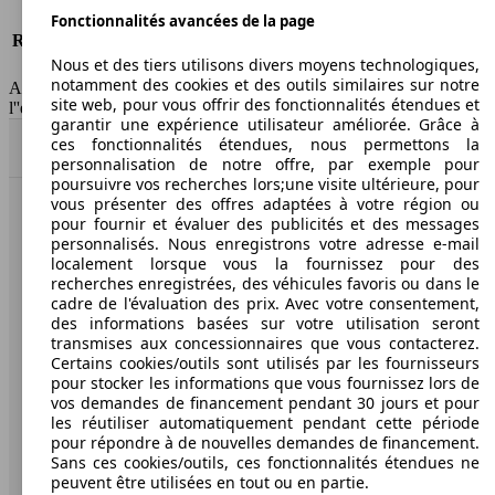
Risques partiels
-
Fonctionnalités avancées de la page
Responsabilité civile
-
Nous et des tiers utilisons divers moyens technologiques,
HSN/TSN
n.c./263AXF1B
notamment des cookies et des outils similaires sur notre
AutoScout24 France SAS décline toute responsabilité concernant
site web, pour vous offrir des fonctionnalités étendues et
l''exactitude des indications fournies.
garantir une expérience utilisateur améliorée. Grâce à
ces fonctionnalités étendues, nous permettons la
Haut
personnalisation de notre offre, par exemple pour
poursuivre vos recherches lors;une visite ultérieure, pour
vous présenter des offres adaptées à votre région ou
AutoScout24: la plus grande plateforme en ligne de
pour fournir et évaluer des publicités et des messages
voitures en Europe
personnalisés. Nous enregistrons votre adresse e-mail
localement lorsque vous la fournissez pour des
recherches enregistrées, des véhicules favoris ou dans le
AutoScout24
cadre de l'évaluation des prix. Avec votre consentement,
des informations basées sur votre utilisation seront
transmises aux concessionnaires que vous contacterez.
A propos d'AutoScout24
Certains cookies/outils sont utilisés par les fournisseurs
pour stocker les informations que vous fournissez lors de
Conditions d'utilisation
vos demandes de financement pendant 30 jours et pour
les réutiliser automatiquement pendant cette période
Informations légales
pour répondre à de nouvelles demandes de financement.
Protection des données
Sans ces cookies/outils, ces fonctionnalités étendues ne
peuvent être utilisées en tout ou en partie.