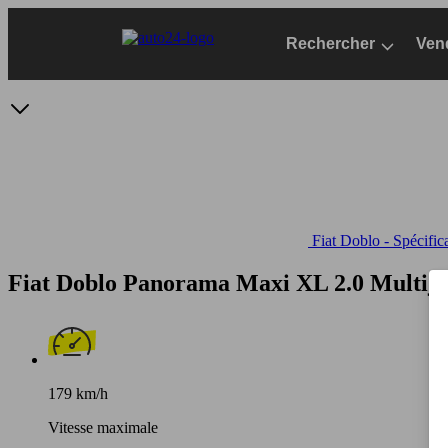
Passer
au
Rechercher
Ven
contenu
principal
Fiat Doblo - Spécific
Fiat Doblo Panorama Maxi XL 2.0 Multije
179 km/h
Vitesse maximale