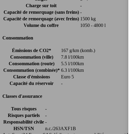
Charge sur toit
-
Capacité de remorquage (sans freins)
-
Capacité de remorquage (avec freins)
1500 kg
Volume du coffre
1050 - 4800 l
Consommation
Émissions de CO2*
167 g/km (komb.)
Consommation (ville)
7.8 l/100km
Consommation (route)
5.5 l/100km
Consommation (combinée)*
6.3 l/100km
Classe d'émissions
Euro 5
Capacité du réservoir
-
Classes d'assurance
Tous risques
-
Risques partiels
-
Responsabilité civile
-
HSN/TSN
n.c./263AXF1B