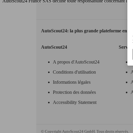
AutoScout24 France SAS décline toute responsabilité concernant l''exa
AutoScout24: la plus grande plateforme en li
AutoScout24
Servic
A propos d'AutoScout24
Conditions d'utilisation
A
Informations légales
A
Protection des données
A
Accessibility Statement
© Copyright
AutoScout24 GmbH. Tous droits réservés.