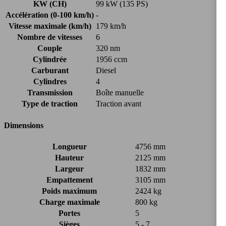
KW (CH)
99 kW (135 PS)
Accélération (0-100 km/h)
-
Vitesse maximale (km/h)
179 km/h
Nombre de vitesses
6
Couple
320 nm
Cylindrée
1956 ccm
Carburant
Diesel
Cylindres
4
Transmission
Boîte manuelle
Type de traction
Traction avant
Dimensions
Longueur
4756 mm
Hauteur
2125 mm
Largeur
1832 mm
Empattement
3105 mm
Poids maximum
2424 kg
Charge maximale
800 kg
Portes
5
Sièges
5 - 7