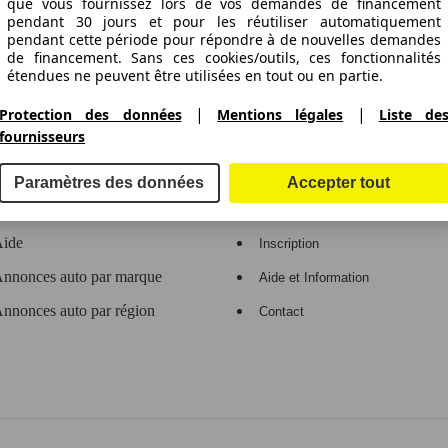
ctitude des indications fournies.
que vous fournissez lors de vos demandes de financement
pendant 30 jours et pour les réutiliser automatiquement
pendant cette période pour répondre à de nouvelles demandes
de financement. Sans ces cookies/outils, ces fonctionnalités
étendues ne peuvent être utilisées en tout ou en partie.
gne de voitures en Europe
|
|
Protection des données
Mentions légales
Liste de
Nous travaillons avec 263 fournisseurs.
fournisseurs
e
Espace Pro
Paramètres des données
Accepter tout
Contact
Connexion
ide
Inscription
nnonces auto par marque
Aide et Information
nnonces auto par région
Contact