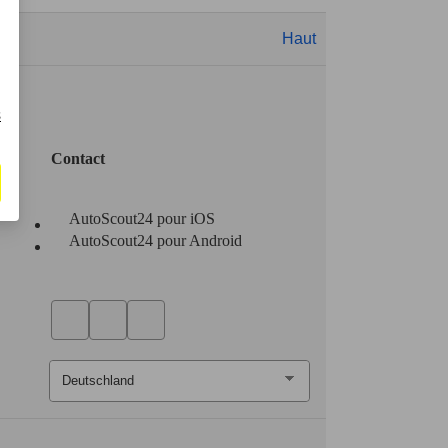
Haut
s
Contact
AutoScout24 pour iOS
AutoScout24 pour Android