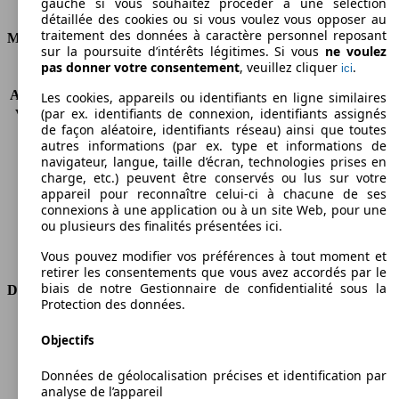
gauche si vous souhaitez procéder à une sélection
Consommation
détaillée des cookies ou si vous voulez vous opposer au
traitement des données à caractère personnel reposant
Moteur et Puissance
sur la poursuite d’intérêts légitimes. Si vous
ne voulez
pas donner votre consentement
, veuillez cliquer
.
ici
KW (CH)
66 kW (90 PS)
Accélération (0-100 km/h)
-
Les cookies, appareils ou identifiants en ligne similaires
(par ex. identifiants de connexion, identifiants assignés
Vitesse maximale (km/h)
156 km/h
de façon aléatoire, identifiants réseau) ainsi que toutes
Nombre de vitesses
5
autres informations (par ex. type et informations de
Couple
200 nm
navigateur, langue, taille d’écran, technologies prises en
Cylindrée
1248 ccm
charge, etc.) peuvent être conservés ou lus sur votre
appareil pour reconnaître celui-ci à chacune de ses
Carburant
Diesel
connexions à une application ou à un site Web, pour une
Cylindres
4
ou plusieurs des finalités présentées ici.
Transmission
Boîte manuelle
Type de traction
Traction avant
Vous pouvez modifier vos préférences à tout moment et
retirer les consentements que vous avez accordés par le
biais de notre Gestionnaire de confidentialité sous la
Dimensions
Protection des données.
Longueur
4375 mm
Objectifs
Hauteur
1845 mm
Largeur
1789 mm
Données de géolocalisation précises et identification par
Empattement
2755 mm
analyse de l’appareil