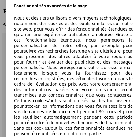
Risques partiels
-
Fonctionnalités avancées de la page
Responsabilité civile
-
Nous et des tiers utilisons divers moyens technologiques,
HSN/TSN
n.c./263YXC1A
notamment des cookies et des outils similaires sur notre
AutoScout24 France SAS décline toute responsabilité concernant
site web, pour vous offrir des fonctionnalités étendues et
l''exactitude des indications fournies.
garantir une expérience utilisateur améliorée. Grâce à
ces fonctionnalités étendues, nous permettons la
Haut
personnalisation de notre offre, par exemple pour
poursuivre vos recherches lors;une visite ultérieure, pour
vous présenter des offres adaptées à votre région ou
AutoScout24: la plus grande plateforme en ligne de
pour fournir et évaluer des publicités et des messages
voitures en Europe
personnalisés. Nous enregistrons votre adresse e-mail
localement lorsque vous la fournissez pour des
recherches enregistrées, des véhicules favoris ou dans le
AutoScout24
cadre de l'évaluation des prix. Avec votre consentement,
des informations basées sur votre utilisation seront
transmises aux concessionnaires que vous contacterez.
A propos d'AutoScout24
Certains cookies/outils sont utilisés par les fournisseurs
pour stocker les informations que vous fournissez lors de
Conditions d'utilisation
vos demandes de financement pendant 30 jours et pour
les réutiliser automatiquement pendant cette période
Informations légales
pour répondre à de nouvelles demandes de financement.
Protection des données
Sans ces cookies/outils, ces fonctionnalités étendues ne
peuvent être utilisées en tout ou en partie.