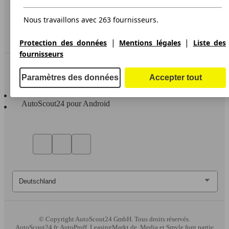
Accessibility Statement
Nous travaillons avec 263 fournisseurs.
Service
Espace Pro
|
|
Protection des données
Mentions légales
Liste des
fournisseurs
Contact
Paramètres des données
Accepter tout
AutoScout24 pour iOS
AutoScout24 pour Android
© Copyright
AutoScout24 GmbH. Tous droits réservés.
AutoScout24.fr, AutoProff, LeasingMarkt.de, Media et Smyle font partie