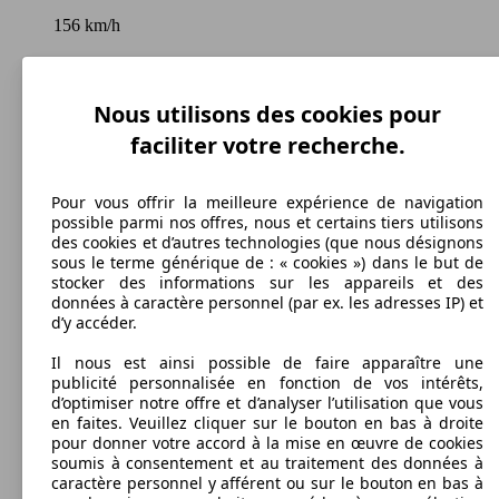
156 km/h
Vitesse maximale
Nous utilisons des cookies pour
faciliter votre recherche.
Diesel
Carburant
Pour vous offrir la meilleure expérience de navigation
possible parmi nos offres, nous et certains tiers utilisons
des cookies et d’autres technologies (que nous désignons
sous le terme générique de : « cookies ») dans le but de
stocker des informations sur les appareils et des
données à caractère personnel (par ex. les adresses IP) et
126 g/km
d’y accéder.
Émissions de CO2 (combinées)*
Il nous est ainsi possible de faire apparaître une
publicité personnalisée en fonction de vos intérêts,
d’optimiser notre offre et d’analyser l’utilisation que vous
en faites. Veuillez cliquer sur le bouton en bas à droite
pour donner votre accord à la mise en œuvre de cookies
soumis à consentement et au traitement des données à
Ø 4.8 l/100km
caractère personnel y afférent ou sur le bouton en bas à