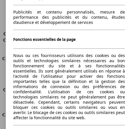
Poids maximum
2290 kg
Charge maximale
1005 kg
Publicités et contenu personnalisés, mesure de
Portes
2
performance des publicités et du contenu, études
Sièges
2
d’audience et développement de services
Charge sur toit
-
Capacité de remorquage (sans freins)
500 kg
Fonctions essentielles de la page
Capacité de remorquage (avec freins)
1000 kg
Volume du coffre
-
Nous ou ces fournisseurs utilisons des cookies ou des
Consommation
outils et technologies similaires nécessaires au bon
fonctionnement du site et à ses fonctionnalités
essentielles. Ils sont généralement utilisés en réponse à
Émissions de CO2*
126 g/km (komb.)
l'activité de l'utilisateur pour activer des fonctions
Consommation (ville)
-
importantes telles que la définition et la gestion des
Consommation (route)
-
informations de connexion ou des préférences de
Consommation (combinée)*
4.8 l/100km
confidentialité. L'utilisation de ces cookies ou
Classe d'émissions
Euro 5
technologies similaires ne peut généralement pas être
désactivée. Cependant, certains navigateurs peuvent
Capacité du réservoir
60 l
bloquer ces cookies ou outils similaires ou vous en
avertir. Le blocage de ces cookies ou outils similaires peut
Classes d'assurance
affecter la fonctionnalité du site web.
Tous risques
-