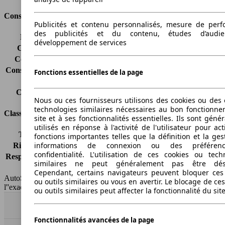
Consommation
Publicités et contenu personnalisés, mesure de per
des publicités et du contenu, études d’audi
Émissions de CO2*
-
développement de services
Consommation (ville)
-
Consommation (route)
-
Consommation (combinée)*
-
Fonctions essentielles de la page
Classe d'émissions
Euro 5
Capacité du réservoir
60 l
Nous ou ces fournisseurs utilisons des cookies ou des o
technologies similaires nécessaires au bon fonctionn
Classes d'assurance
site et à ses fonctionnalités essentielles. Ils sont gén
utilisés en réponse à l'activité de l'utilisateur pour ac
Tous risques
-
fonctions importantes telles que la définition et la ges
informations de connexion ou des préféren
Risques partiels
-
confidentialité. L'utilisation de ces cookies ou tech
Responsabilité civile
-
similaires ne peut généralement pas être désa
HSN/TSN
n.c./263YXC1A
Cependant, certains navigateurs peuvent bloquer ces
AutoScout24 France SAS décline toute responsabilité concernant
ou outils similaires ou vous en avertir. Le blocage de ce
l''exactitude des indications fournies.
ou outils similaires peut affecter la fonctionnalité du sit
Haut
Fonctionnalités avancées de la page