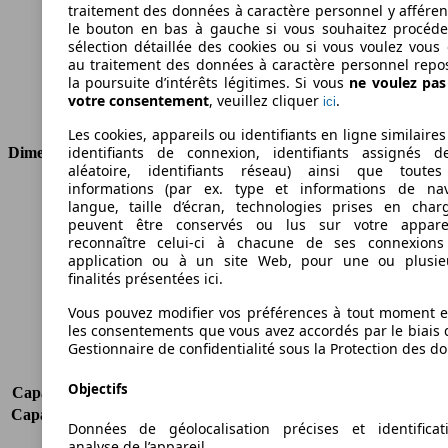
Couple
200 nm
traitement des données à caractère personnel y afféren
Cylindrée
1248 ccm
le bouton en bas à gauche si vous souhaitez procéd
Carburant
Diesel
sélection détaillée des cookies ou si vous voulez vous
au traitement des données à caractère personnel repo
Cylindres
4
la poursuite d’intérêts légitimes. Si vous
ne voulez pa
Transmission
Boîte manuelle
votre consentement
, veuillez cliquer
.
ici
Type de traction
Traction avant
Les cookies, appareils ou identifiants en ligne similaires
identifiants de connexion, identifiants assignés 
Dimensions
aléatoire, identifiants réseau) ainsi que toutes
informations (par ex. type et informations de nav
Longueur
4227 mm
langue, taille d’écran, technologies prises en charg
Hauteur
1845 mm
peuvent être conservés ou lus sur votre appare
Largeur
1789 mm
reconnaître celui-ci à chacune de ses connexion
application ou à un site Web, pour une ou plusie
Empattement
2755 mm
finalités présentées ici.
Poids maximum
2414 kg
Charge maximale
1144 kg
Vous pouvez modifier vos préférences à tout moment et
Portes
2
les consentements que vous avez accordés par le biais 
Gestionnaire de confidentialité sous la Protection des d
Sièges
2
Charge sur toit
-
Objectifs
Capacité de remorquage (sans freins)
-
Capacité de remorquage (avec freins)
1000 kg
Données de géolocalisation précises et identifica
Volume du coffre
-
analyse de l’appareil