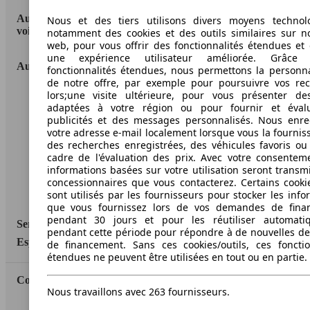
AutoScout24: la plus grande plateforme en ligne de
Nous et des tiers utilisons divers moyens technol
voitures en Europe
notamment des cookies et des outils similaires sur no
web, pour vous offrir des fonctionnalités étendues et 
une expérience utilisateur améliorée. Grâc
AutoScout24
fonctionnalités étendues, nous permettons la personna
de notre offre, par exemple pour poursuivre vos re
lors;une visite ultérieure, pour vous présenter de
A propos d'AutoScout24
adaptées à votre région ou pour fournir et éval
publicités et des messages personnalisés. Nous enre
Conditions d'utilisation
votre adresse e-mail localement lorsque vous la fournis
des recherches enregistrées, des véhicules favoris ou
Informations légales
cadre de l'évaluation des prix. Avec votre consentem
Protection des données
informations basées sur votre utilisation seront transm
concessionnaires que vous contacterez. Certains cookie
Accessibility Statement
sont utilisés par les fournisseurs pour stocker les info
que vous fournissez lors de vos demandes de fina
pendant 30 jours et pour les réutiliser automati
Service
pendant cette période pour répondre à de nouvelles 
Espace Pro
de financement. Sans ces cookies/outils, ces fonctio
étendues ne peuvent être utilisées en tout ou en partie.
Contact
Nous travaillons avec 263 fournisseurs.