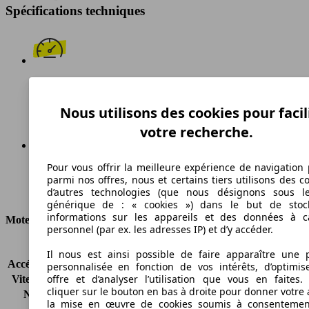
Spécifications techniques
158 km/h
Vitesse maximale
Nous utilisons des cookies pour facil
votre recherche.
Pour vous offrir la meilleure expérience de navigation 
Diesel
parmi nos offres, nous et certains tiers utilisons des c
d’autres technologies (que nous désignons sous l
Carburant
générique de : « cookies ») dans le but de stoc
informations sur les appareils et des données à c
Moteur et Puissance
personnel (par ex. les adresses IP) et d’y accéder.
KW (CH)
66 kW (90 PS)
Il nous est ainsi possible de faire apparaître une p
Accélération (0-100 km/h)
-
personnalisée en fonction de vos intérêts, d’optimis
offre et d’analyser l’utilisation que vous en faites. 
Vitesse maximale (km/h)
158 km/h
cliquer sur le bouton en bas à droite pour donner votre 
Nombre de vitesses
5
la mise en œuvre de cookies soumis à consentemen