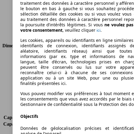
Couple
200 nm
traitement des données à caractère personnel y afféren
Cylindrée
1248 ccm
le bouton en bas à gauche si vous souhaitez procéd
Carburant
Diesel
sélection détaillée des cookies ou si vous voulez vous
au traitement des données à caractère personnel repo
Cylindres
4
la poursuite d’intérêts légitimes. Si vous
ne voulez pa
Transmission
Boîte manuelle
votre consentement
, veuillez cliquer
.
ici
Type de traction
Traction avant
Les cookies, appareils ou identifiants en ligne similaires
identifiants de connexion, identifiants assignés 
Dimensions
aléatoire, identifiants réseau) ainsi que toutes
informations (par ex. type et informations de nav
Longueur
4227 mm
langue, taille d’écran, technologies prises en charg
Hauteur
1845 mm
peuvent être conservés ou lus sur votre appare
Largeur
1789 mm
reconnaître celui-ci à chacune de ses connexion
application ou à un site Web, pour une ou plusie
Empattement
2755 mm
finalités présentées ici.
Poids maximum
2414 kg
Charge maximale
1144 kg
Vous pouvez modifier vos préférences à tout moment et
Portes
2
les consentements que vous avez accordés par le biais 
Gestionnaire de confidentialité sous la Protection des d
Sièges
2
Charge sur toit
-
Objectifs
Capacité de remorquage (sans freins)
-
Capacité de remorquage (avec freins)
1000 kg
Données de géolocalisation précises et identifica
Volume du coffre
-
analyse de l’appareil