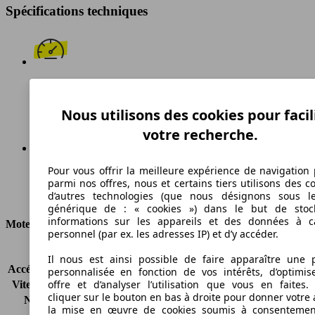
Spécifications techniques
158 km/h
Vitesse maximale
Nous utilisons des cookies pour facil
votre recherche.
Pour vous offrir la meilleure expérience de navigation 
Diesel
parmi nos offres, nous et certains tiers utilisons des c
d’autres technologies (que nous désignons sous l
Carburant
générique de : « cookies ») dans le but de stoc
informations sur les appareils et des données à c
Moteur et Puissance
personnel (par ex. les adresses IP) et d’y accéder.
KW (CH)
66 kW (90 PS)
Il nous est ainsi possible de faire apparaître une p
Accélération (0-100 km/h)
-
personnalisée en fonction de vos intérêts, d’optimis
offre et d’analyser l’utilisation que vous en faites. 
Vitesse maximale (km/h)
158 km/h
cliquer sur le bouton en bas à droite pour donner votre 
Nombre de vitesses
5
la mise en œuvre de cookies soumis à consentemen