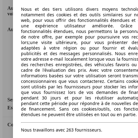
AutoScout24: la plus grande plateforme en ligne de
Nous et des tiers utilisons divers moyens technol
voitures en Europe
notamment des cookies et des outils similaires sur no
web, pour vous offrir des fonctionnalités étendues et 
une expérience utilisateur améliorée. Grâc
AutoScout24
fonctionnalités étendues, nous permettons la personna
de notre offre, par exemple pour poursuivre vos re
lors;une visite ultérieure, pour vous présenter de
A propos d'AutoScout24
adaptées à votre région ou pour fournir et éval
publicités et des messages personnalisés. Nous enre
Conditions d'utilisation
votre adresse e-mail localement lorsque vous la fournis
des recherches enregistrées, des véhicules favoris ou
Informations légales
cadre de l'évaluation des prix. Avec votre consentem
Protection des données
informations basées sur votre utilisation seront transm
concessionnaires que vous contacterez. Certains cookie
Accessibility Statement
sont utilisés par les fournisseurs pour stocker les info
que vous fournissez lors de vos demandes de fina
pendant 30 jours et pour les réutiliser automati
Service
pendant cette période pour répondre à de nouvelles 
Espace Pro
de financement. Sans ces cookies/outils, ces fonctio
étendues ne peuvent être utilisées en tout ou en partie.
Contact
Nous travaillons avec 263 fournisseurs.