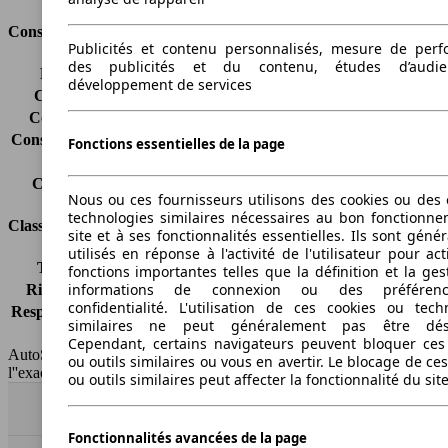
Consommation
Publicités et contenu personnalisés, mesure de per
des publicités et du contenu, études d’audi
Émissions de CO2*
-
développement de services
Consommation (ville)
-
Consommation (route)
-
Consommation (combinée)*
-
Fonctions essentielles de la page
Classe d'émissions
Euro 5
Capacité du réservoir
60 l
Nous ou ces fournisseurs utilisons des cookies ou des o
technologies similaires nécessaires au bon fonctionn
Classes d'assurance
site et à ses fonctionnalités essentielles. Ils sont gén
utilisés en réponse à l'activité de l'utilisateur pour ac
Tous risques
-
fonctions importantes telles que la définition et la ges
informations de connexion ou des préféren
Risques partiels
-
confidentialité. L'utilisation de ces cookies ou tech
Responsabilité civile
-
similaires ne peut généralement pas être désa
HSN/TSN
n.c./263YXC1A
Cependant, certains navigateurs peuvent bloquer ces
AutoScout24 France SAS décline toute responsabilité concernant
ou outils similaires ou vous en avertir. Le blocage de ce
l''exactitude des indications fournies.
ou outils similaires peut affecter la fonctionnalité du sit
Haut
Fonctionnalités avancées de la page