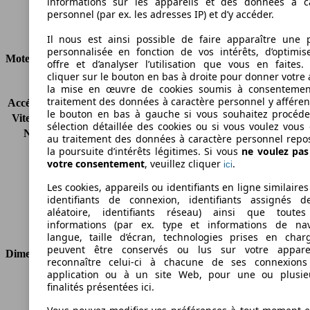
informations sur les appareils et des données à c
Diesel
personnel (par ex. les adresses IP) et d’y accéder.
Carburant
Il nous est ainsi possible de faire apparaître une p
personnalisée en fonction de vos intérêts, d’optimis
Moteur et Puissance
offre et d’analyser l’utilisation que vous en faites. 
cliquer sur le bouton en bas à droite pour donner votre 
KW (CH)
77 kW (105 PS)
la mise en œuvre de cookies soumis à consentemen
traitement des données à caractère personnel y afféren
Accélération (0-100 km/h)
-
le bouton en bas à gauche si vous souhaitez procéd
Vitesse maximale (km/h)
164 km/h
sélection détaillée des cookies ou si vous voulez vous
Nombre de vitesses
6
au traitement des données à caractère personnel repo
Couple
-
la poursuite d’intérêts légitimes. Si vous
ne voulez pa
votre consentement
, veuillez cliquer
.
Cylindrée
1598 ccm
ici
Carburant
Diesel
Les cookies, appareils ou identifiants en ligne similaires
Cylindres
4
identifiants de connexion, identifiants assignés 
Transmission
Boîte manuelle
aléatoire, identifiants réseau) ainsi que toutes
informations (par ex. type et informations de nav
Type de traction
Traction avant
langue, taille d’écran, technologies prises en charg
peuvent être conservés ou lus sur votre appare
Dimensions
reconnaître celui-ci à chacune de ses connexion
application ou à un site Web, pour une ou plusie
Longueur
4227 mm
finalités présentées ici.
Hauteur
1845 mm