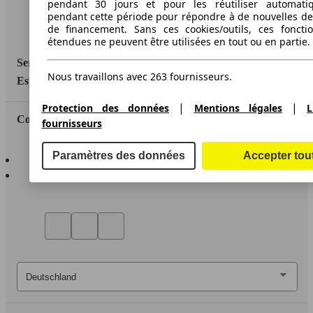
pendant 30 jours et pour les réutiliser automati
Protection des données
pendant cette période pour répondre à de nouvelles 
de financement. Sans ces cookies/outils, ces fonctio
Accessibility Statement
étendues ne peuvent être utilisées en tout ou en partie.
Service
Nous travaillons avec 263 fournisseurs.
Espace Pro
|
|
Protection des données
Mentions légales
L
Contact
fournisseurs
AutoScout24 pour iOS
Paramètres des données
Accepter tou
AutoScout24 pour Android