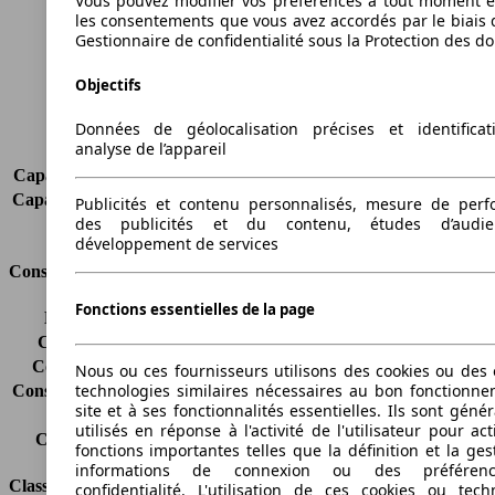
Vous pouvez modifier vos préférences à tout moment et
Largeur
1789 mm
les consentements que vous avez accordés par le biais 
Empattement
2755 mm
Gestionnaire de confidentialité sous la Protection des d
Poids maximum
2454 kg
Charge maximale
1144 kg
Objectifs
Portes
2
Sièges
2
Données de géolocalisation précises et identifica
analyse de l’appareil
Charge sur toit
-
Capacité de remorquage (sans freins)
-
Capacité de remorquage (avec freins)
1300 kg
Publicités et contenu personnalisés, mesure de per
des publicités et du contenu, études d’audi
Volume du coffre
-
développement de services
Consommation
Fonctions essentielles de la page
Émissions de CO2*
-
Consommation (ville)
-
Consommation (route)
-
Nous ou ces fournisseurs utilisons des cookies ou des o
technologies similaires nécessaires au bon fonctionn
Consommation (combinée)*
-
site et à ses fonctionnalités essentielles. Ils sont gén
Classe d'émissions
Euro 6
utilisés en réponse à l'activité de l'utilisateur pour ac
Capacité du réservoir
60 l
fonctions importantes telles que la définition et la ges
informations de connexion ou des préféren
Classes d'assurance
confidentialité. L'utilisation de ces cookies ou tech