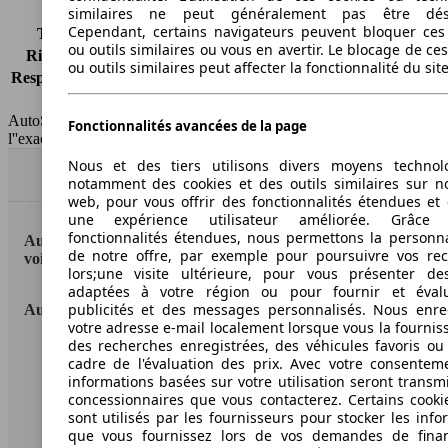
similaires ne peut généralement pas être désa
Cependant, certains navigateurs peuvent bloquer ces
Tous risques
-
ou outils similaires ou vous en avertir. Le blocage de ce
Risques partiels
-
ou outils similaires peut affecter la fonctionnalité du sit
Responsabilité civile
-
HSN/TSN
n.c./n.c.
AutoScout24 France SAS décline toute responsabilité concernant
Fonctionnalités avancées de la page
l''exactitude des indications fournies.
Nous et des tiers utilisons divers moyens technol
Haut
notamment des cookies et des outils similaires sur no
web, pour vous offrir des fonctionnalités étendues et 
une expérience utilisateur améliorée. Grâc
fonctionnalités étendues, nous permettons la personna
AutoScout24: la plus grande plateforme en ligne de
de notre offre, par exemple pour poursuivre vos re
voitures en Europe
lors;une visite ultérieure, pour vous présenter de
adaptées à votre région ou pour fournir et éval
publicités et des messages personnalisés. Nous enre
AutoScout24
votre adresse e-mail localement lorsque vous la fournis
des recherches enregistrées, des véhicules favoris ou
A propos d'AutoScout24
cadre de l'évaluation des prix. Avec votre consentem
informations basées sur votre utilisation seront transm
Conditions d'utilisation
concessionnaires que vous contacterez. Certains cookie
sont utilisés par les fournisseurs pour stocker les info
Informations légales
que vous fournissez lors de vos demandes de fina