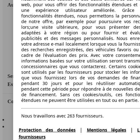
web, pour vous offrir des fonctionnalités étendues et 
AutoScout24
une expérience utilisateur améliorée. Grâc
fonctionnalités étendues, nous permettons la personna
A propos d'AutoScout24
de notre offre, par exemple pour poursuivre vos re
lors;une visite ultérieure, pour vous présenter de
Conditions d'utilisation
adaptées à votre région ou pour fournir et éval
publicités et des messages personnalisés. Nous enre
Informations légales
votre adresse e-mail localement lorsque vous la fournis
des recherches enregistrées, des véhicules favoris ou
Protection des données
cadre de l'évaluation des prix. Avec votre consentem
informations basées sur votre utilisation seront transm
Accessibility Statement
concessionnaires que vous contacterez. Certains cookie
sont utilisés par les fournisseurs pour stocker les info
Service
que vous fournissez lors de vos demandes de fina
pendant 30 jours et pour les réutiliser automati
Espace Pro
pendant cette période pour répondre à de nouvelles 
de financement. Sans ces cookies/outils, ces fonctio
étendues ne peuvent être utilisées en tout ou en partie.
Contact
Nous travaillons avec 263 fournisseurs.
AutoScout24 pour iOS
AutoScout24 pour Android
|
|
Protection des données
Mentions légales
L
fournisseurs