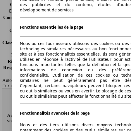
des publicités et du contenu, études d’audi
Consommation (ville)
-
développement de services
Consommation (route)
-
Consommation (combinée)*
-
Classe d'émissions
Euro 5
Fonctions essentielles de la page
Capacité du réservoir
60 l
Classes d'assurance
Nous ou ces fournisseurs utilisons des cookies ou des o
technologies similaires nécessaires au bon fonctionn
site et à ses fonctionnalités essentielles. Ils sont gén
Tous risques
-
utilisés en réponse à l'activité de l'utilisateur pour ac
Risques partiels
-
fonctions importantes telles que la définition et la ges
Responsabilité civile
-
informations de connexion ou des préféren
HSN/TSN
n.c./263YXD1B
confidentialité. L'utilisation de ces cookies ou tech
similaires ne peut généralement pas être désa
AutoScout24 France SAS décline toute responsabilité concernant
Cependant, certains navigateurs peuvent bloquer ces
l''exactitude des indications fournies.
ou outils similaires ou vous en avertir. Le blocage de ce
ou outils similaires peut affecter la fonctionnalité du sit
Haut
Fonctionnalités avancées de la page
AutoScout24: la plus grande plateforme en ligne de
voitures en Europe
Nous et des tiers utilisons divers moyens technol
notamment des cookies et des outils similaires sur no