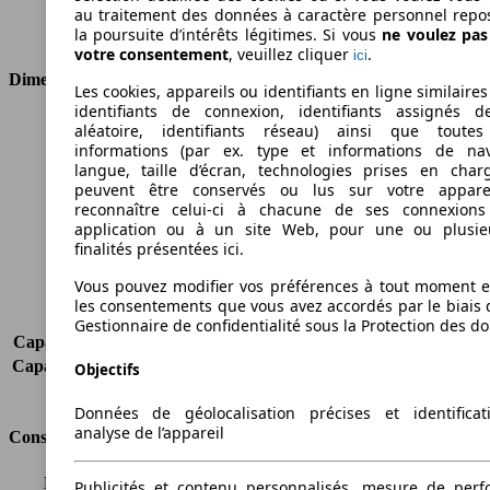
Transmission
Boîte manuelle
au traitement des données à caractère personnel repo
Type de traction
Traction avant
la poursuite d’intérêts légitimes. Si vous
ne voulez pa
votre consentement
, veuillez cliquer
.
ici
Dimensions
Les cookies, appareils ou identifiants en ligne similaires
identifiants de connexion, identifiants assignés 
Longueur
4725 mm
aléatoire, identifiants réseau) ainsi que toutes
informations (par ex. type et informations de nav
Hauteur
1880 mm
langue, taille d’écran, technologies prises en charg
Largeur
1789 mm
peuvent être conservés ou lus sur votre appare
Empattement
3105 mm
reconnaître celui-ci à chacune de ses connexion
Poids maximum
2370 kg
application ou à un site Web, pour une ou plusie
Charge maximale
1030 kg
finalités présentées ici.
Portes
2
Vous pouvez modifier vos préférences à tout moment et
Sièges
2
les consentements que vous avez accordés par le biais 
Charge sur toit
-
Gestionnaire de confidentialité sous la Protection des d
Capacité de remorquage (sans freins)
500 kg
Capacité de remorquage (avec freins)
1300 kg
Objectifs
Volume du coffre
-
Données de géolocalisation précises et identifica
analyse de l’appareil
Consommation
Émissions de CO2*
-
Publicités et contenu personnalisés, mesure de per