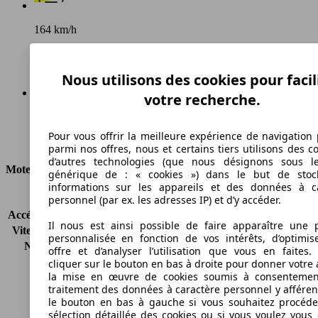
164 km/h
Vitesse maximale
Nous utilisons des cookies pour facil
votre recherche.
Diesel
Pour vous offrir la meilleure expérience de navigation 
Carburant
parmi nos offres, nous et certains tiers utilisons des c
d’autres technologies (que nous désignons sous l
Moteur et Puissance
générique de : « cookies ») dans le but de stoc
informations sur les appareils et des données à c
KW (CH)
77 kW (105 PS)
personnel (par ex. les adresses IP) et d’y accéder.
Accélération (0-100 km/h)
-
Il nous est ainsi possible de faire apparaître une p
Vitesse maximale (km/h)
164 km/h
personnalisée en fonction de vos intérêts, d’optimis
Nombre de vitesses
6
offre et d’analyser l’utilisation que vous en faites. 
Couple
290 nm
cliquer sur le bouton en bas à droite pour donner votre 
la mise en œuvre de cookies soumis à consentemen
Cylindrée
1598 ccm
traitement des données à caractère personnel y afféren
Carburant
Diesel
le bouton en bas à gauche si vous souhaitez procéd
Cylindres
4
sélection détaillée des cookies ou si vous voulez vous