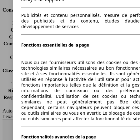
Consommation
Publicités et contenu personnalisés, mesure de per
des publicités et du contenu, études d’audi
Émissions de CO2*
-
développement de services
Consommation (ville)
-
Consommation (route)
-
Consommation (combinée)*
-
Fonctions essentielles de la page
Classe d'émissions
Euro 5
Capacité du réservoir
60 l
Nous ou ces fournisseurs utilisons des cookies ou des o
technologies similaires nécessaires au bon fonctionn
Classes d'assurance
site et à ses fonctionnalités essentielles. Ils sont gén
utilisés en réponse à l'activité de l'utilisateur pour ac
Tous risques
-
fonctions importantes telles que la définition et la ges
informations de connexion ou des préféren
Risques partiels
-
confidentialité. L'utilisation de ces cookies ou tech
Responsabilité civile
-
similaires ne peut généralement pas être désa
HSN/TSN
n.c./263YXD1B
Cependant, certains navigateurs peuvent bloquer ces
AutoScout24 France SAS décline toute responsabilité concernant
ou outils similaires ou vous en avertir. Le blocage de ce
l''exactitude des indications fournies.
ou outils similaires peut affecter la fonctionnalité du sit
Haut
Fonctionnalités avancées de la page