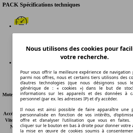
PACK Spécifications techniques
164 km/h
Vitesse maximale
Nous utilisons des cookies pour facil
votre recherche.
Pour vous offrir la meilleure expérience de navigation 
Diesel
parmi nos offres, nous et certains tiers utilisons des c
d’autres technologies (que nous désignons sous l
Carburant
générique de : « cookies ») dans le but de stoc
informations sur les appareils et des données à c
Moteur et Puissance
personnel (par ex. les adresses IP) et d’y accéder.
KW (CH)
77 kW (105 PS)
Il nous est ainsi possible de faire apparaître une p
Accélération (0-100 km/h)
-
personnalisée en fonction de vos intérêts, d’optimis
offre et d’analyser l’utilisation que vous en faites. 
Vitesse maximale (km/h)
164 km/h
cliquer sur le bouton en bas à droite pour donner votre 
Nombre de vitesses
6
la mise en œuvre de cookies soumis à consentemen