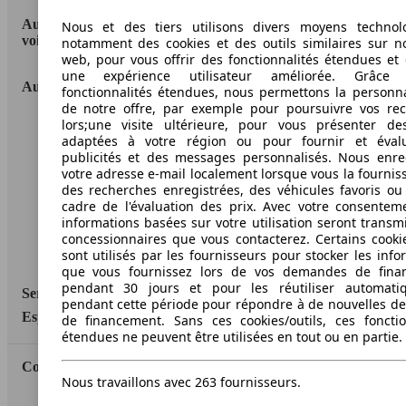
AutoScout24: la plus grande plateforme en ligne de
Nous et des tiers utilisons divers moyens technol
voitures en Europe
notamment des cookies et des outils similaires sur no
web, pour vous offrir des fonctionnalités étendues et 
une expérience utilisateur améliorée. Grâc
AutoScout24
fonctionnalités étendues, nous permettons la personna
de notre offre, par exemple pour poursuivre vos re
lors;une visite ultérieure, pour vous présenter de
A propos d'AutoScout24
adaptées à votre région ou pour fournir et éval
publicités et des messages personnalisés. Nous enre
Conditions d'utilisation
votre adresse e-mail localement lorsque vous la fournis
des recherches enregistrées, des véhicules favoris ou
Informations légales
cadre de l'évaluation des prix. Avec votre consentem
Protection des données
informations basées sur votre utilisation seront transm
concessionnaires que vous contacterez. Certains cookie
Accessibility Statement
sont utilisés par les fournisseurs pour stocker les info
que vous fournissez lors de vos demandes de fina
pendant 30 jours et pour les réutiliser automati
Service
pendant cette période pour répondre à de nouvelles 
Espace Pro
de financement. Sans ces cookies/outils, ces fonctio
étendues ne peuvent être utilisées en tout ou en partie.
Contact
Nous travaillons avec 263 fournisseurs.