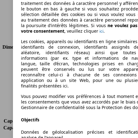
Couple
290 nm
traitement des données à caractère personnel y afféren
Cylindrée
1598 ccm
le bouton en bas à gauche si vous souhaitez procéd
Carburant
Diesel
sélection détaillée des cookies ou si vous voulez vous
au traitement des données à caractère personnel repo
Cylindres
4
la poursuite d’intérêts légitimes. Si vous
ne voulez pa
Transmission
Boîte manuelle
votre consentement
, veuillez cliquer
.
ici
Type de traction
Traction avant
Les cookies, appareils ou identifiants en ligne similaires
identifiants de connexion, identifiants assignés 
Dimensions
aléatoire, identifiants réseau) ainsi que toutes
informations (par ex. type et informations de nav
Longueur
4577 mm
langue, taille d’écran, technologies prises en charg
Hauteur
1845 mm
peuvent être conservés ou lus sur votre appare
Largeur
1789 mm
reconnaître celui-ci à chacune de ses connexion
application ou à un site Web, pour une ou plusie
Empattement
3105 mm
finalités présentées ici.
Poids maximum
2480 kg
Charge maximale
1155 kg
Vous pouvez modifier vos préférences à tout moment et
Portes
2
les consentements que vous avez accordés par le biais 
Gestionnaire de confidentialité sous la Protection des d
Sièges
2
Charge sur toit
-
Objectifs
Capacité de remorquage (sans freins)
-
Capacité de remorquage (avec freins)
1300 kg
Données de géolocalisation précises et identifica
Volume du coffre
-
analyse de l’appareil