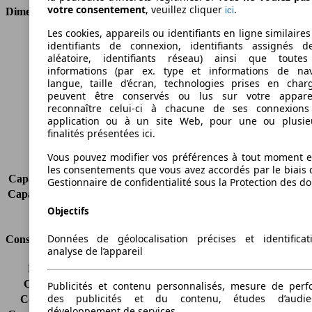
votre consentement
, veuillez cliquer
.
ici
Dimensions
Les cookies, appareils ou identifiants en ligne similaires
Longueur
4577 mm
identifiants de connexion, identifiants assignés 
Hauteur
1845 mm
aléatoire, identifiants réseau) ainsi que toutes
informations (par ex. type et informations de nav
Largeur
1789 mm
langue, taille d’écran, technologies prises en charg
Empattement
3105 mm
peuvent être conservés ou lus sur votre appare
Poids maximum
2370 kg
reconnaître celui-ci à chacune de ses connexion
Charge maximale
-
application ou à un site Web, pour une ou plusie
Portes
2
finalités présentées ici.
Sièges
2
Vous pouvez modifier vos préférences à tout moment et
Charge sur toit
-
les consentements que vous avez accordés par le biais 
Capacité de remorquage (sans freins)
-
Gestionnaire de confidentialité sous la Protection des d
Capacité de remorquage (avec freins)
-
Volume du coffre
-
Objectifs
Données de géolocalisation précises et identifica
Consommation
analyse de l’appareil
Émissions de CO2*
-
Consommation (ville)
-
Publicités et contenu personnalisés, mesure de per
des publicités et du contenu, études d’audi
Consommation (route)
-
développement de services