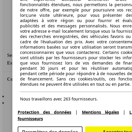
A propos d'AutoScout24
fonctionnalités étendues, nous permettons la personna
de notre offre, par exemple pour poursuivre vos re
Conditions d'utilisation
lors;une visite ultérieure, pour vous présenter de
adaptées à votre région ou pour fournir et éval
Informations légales
publicités et des messages personnalisés. Nous enre
votre adresse e-mail localement lorsque vous la fournis
Protection des données
des recherches enregistrées, des véhicules favoris ou
cadre de l'évaluation des prix. Avec votre consentem
Accessibility Statement
informations basées sur votre utilisation seront transm
concessionnaires que vous contacterez. Certains cookie
Service
sont utilisés par les fournisseurs pour stocker les info
que vous fournissez lors de vos demandes de fina
Espace Pro
pendant 30 jours et pour les réutiliser automati
pendant cette période pour répondre à de nouvelles 
de financement. Sans ces cookies/outils, ces fonctio
Contact
étendues ne peuvent être utilisées en tout ou en partie.
AutoScout24 pour iOS
Nous travaillons avec 263 fournisseurs.
AutoScout24 pour Android
|
|
Protection des données
Mentions légales
L
fournisseurs