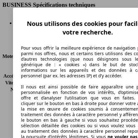
BUSINESS Spécifications techniques
Nous utilisons des cookies pour facil
votre recherche.
Diesel
Carburant
Pour vous offrir la meilleure expérience de navigation 
parmi nos offres, nous et certains tiers utilisons des c
Moteur et Puissance
d’autres technologies (que nous désignons sous l
générique de : « cookies ») dans le but de stoc
KW (CH)
88 kW (120 PS)
informations sur les appareils et des données à c
personnel (par ex. les adresses IP) et d’y accéder.
Accélération (0-100 km/h)
-
Vitesse maximale (km/h)
-
Il nous est ainsi possible de faire apparaître une p
Nombre de vitesses
6
personnalisée en fonction de vos intérêts, d’optimis
Couple
-
offre et d’analyser l’utilisation que vous en faites. 
Cylindrée
1598 ccm
cliquer sur le bouton en bas à droite pour donner votre 
la mise en œuvre de cookies soumis à consentemen
Carburant
Diesel
traitement des données à caractère personnel y afféren
Cylindres
4
le bouton en bas à gauche si vous souhaitez procéd
Transmission
Boîte manuelle
sélection détaillée des cookies ou si vous voulez vous
Type de traction
Traction avant
au traitement des données à caractère personnel repo
la poursuite d’intérêts légitimes. Si vous
ne voulez pa