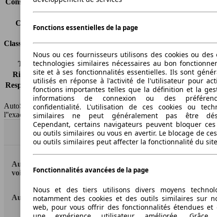
Consommation (combinée)*
-
Classe d'émissions
Euro 6d-TEMP
Capacité du réservoir
60 l
Fonctions essentielles de la page
Classes d'assurance
Nous ou ces fournisseurs utilisons des cookies ou des o
technologies similaires nécessaires au bon fonctionn
Tous risques
-
site et à ses fonctionnalités essentielles. Ils sont gén
Risques partiels
-
utilisés en réponse à l'activité de l'utilisateur pour ac
Responsabilité civile
-
fonctions importantes telles que la définition et la ges
HSN/TSN
n.c./n.c.
informations de connexion ou des préféren
AutoScout24 France SAS décline toute responsabilité concernant
confidentialité. L'utilisation de ces cookies ou tech
l''exactitude des indications fournies.
similaires ne peut généralement pas être désa
Cependant, certains navigateurs peuvent bloquer ces
Haut
ou outils similaires ou vous en avertir. Le blocage de ce
ou outils similaires peut affecter la fonctionnalité du sit
AutoScout24: la plus grande plateforme en ligne de
Fonctionnalités avancées de la page
voitures en Europe
Nous et des tiers utilisons divers moyens technol
AutoScout24
notamment des cookies et des outils similaires sur no
web, pour vous offrir des fonctionnalités étendues et 
une expérience utilisateur améliorée. Grâc