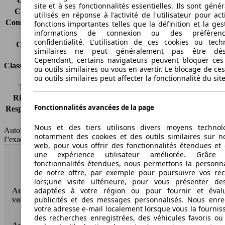
Consommation (ville)
6.9 l/100km
site et à ses fonctionnalités essentielles. Ils sont gén
Consommation (route)
4.2 l/100km
utilisés en réponse à l'activité de l'utilisateur pour ac
Consommation (combinée)*
5.2 l/100km
fonctions importantes telles que la définition et la ges
informations de connexion ou des préféren
Classe d'émissions
Euro 6
confidentialité. L'utilisation de ces cookies ou tech
Capacité du réservoir
42 l
similaires ne peut généralement pas être désa
Cependant, certains navigateurs peuvent bloquer ces
Classes d'assurance
ou outils similaires ou vous en avertir. Le blocage de ce
ou outils similaires peut affecter la fonctionnalité du sit
Tous risques
-
Risques partiels
-
Fonctionnalités avancées de la page
Responsabilité civile
-
HSN/TSN
n.c./n.c.
Nous et des tiers utilisons divers moyens technol
AutoScout24 France SAS décline toute responsabilité concernant
notamment des cookies et des outils similaires sur no
l''exactitude des indications fournies.
web, pour vous offrir des fonctionnalités étendues et 
une expérience utilisateur améliorée. Grâc
Haut
fonctionnalités étendues, nous permettons la personna
de notre offre, par exemple pour poursuivre vos re
lors;une visite ultérieure, pour vous présenter de
adaptées à votre région ou pour fournir et éval
AutoScout24: la plus grande plateforme en ligne de
publicités et des messages personnalisés. Nous enre
voitures en Europe
votre adresse e-mail localement lorsque vous la fournis
des recherches enregistrées, des véhicules favoris ou