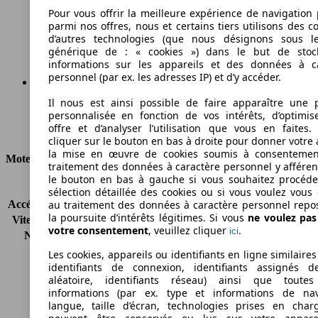
118 g/km
Pour vous offrir la meilleure expérience de navigation 
parmi nos offres, nous et certains tiers utilisons des c
Émissions de CO2 (combinées)*
d’autres technologies (que nous désignons sous l
générique de : « cookies ») dans le but de stoc
informations sur les appareils et des données à c
personnel (par ex. les adresses IP) et d’y accéder.
Il nous est ainsi possible de faire apparaître une p
Ø 5.2 l/100km
personnalisée en fonction de vos intérêts, d’optimis
offre et d’analyser l’utilisation que vous en faites. 
Consommation
cliquer sur le bouton en bas à droite pour donner votre 
la mise en œuvre de cookies soumis à consentemen
Moteur et Puissance
traitement des données à caractère personnel y afféren
le bouton en bas à gauche si vous souhaitez procéd
KW (CH)
74 kW (100 PS)
sélection détaillée des cookies ou si vous voulez vous
Accélération (0-100 km/h)
12.2s
au traitement des données à caractère personnel repo
la poursuite d’intérêts légitimes. Si vous
ne voulez pa
Vitesse maximale (km/h)
180 km/h
votre consentement
, veuillez cliquer
.
ici
Nombre de vitesses
6
Couple
170 nm
Les cookies, appareils ou identifiants en ligne similaires
Cylindrée
998 ccm
identifiants de connexion, identifiants assignés 
aléatoire, identifiants réseau) ainsi que toutes
Carburant
Essence
informations (par ex. type et informations de nav
Cylindres
3
langue, taille d’écran, technologies prises en charg
Transmission
Boîte automatique