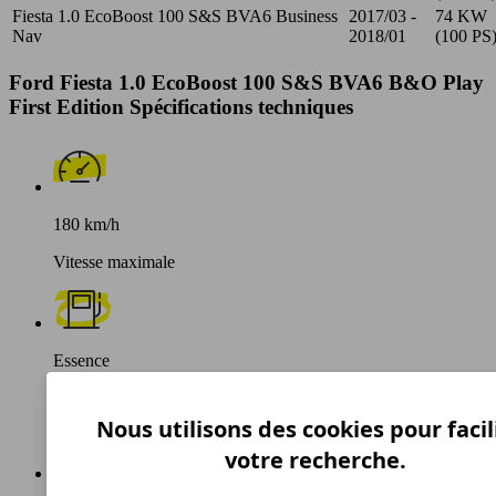
Fiesta 1.0 EcoBoost 100 S&S BVA6 Business
2017/03 -
74 KW
Nav
2018/01
(100 PS
Ford Fiesta 1.0 EcoBoost 100 S&S BVA6 B&O Play
First Edition Spécifications techniques
180 km/h
Vitesse maximale
Essence
Carburant
Nous utilisons des cookies pour facil
votre recherche.