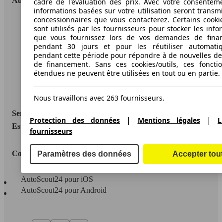
AutoScout24
cadre de l'évaluation des prix. Avec votre consentem
informations basées sur votre utilisation seront transm
concessionnaires que vous contacterez. Certains cookie
A propos d'AutoScout24
sont utilisés par les fournisseurs pour stocker les info
que vous fournissez lors de vos demandes de fina
Conditions d'utilisation
pendant 30 jours et pour les réutiliser automati
pendant cette période pour répondre à de nouvelles 
Informations légales
de financement. Sans ces cookies/outils, ces fonctio
étendues ne peuvent être utilisées en tout ou en partie.
Protection des données
Accessibility Statement
Nous travaillons avec 263 fournisseurs.
Service
|
|
Protection des données
Mentions légales
L
Espace Pro
fournisseurs
Contact
Paramètres des données
Accepter tou
AutoScout24 pour iOS
AutoScout24 pour Android