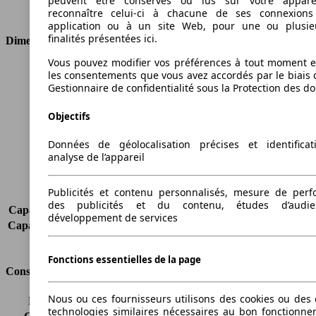
peuvent être conservés ou lus sur votre appare
Type de traction
Traction avant
reconnaître celui-ci à chacune de ses connexion
application ou à un site Web, pour une ou plusie
finalités présentées ici.
Dimensions
Vous pouvez modifier vos préférences à tout moment et
Longueur
4040 mm
les consentements que vous avez accordés par le biais 
Hauteur
1476 mm
Gestionnaire de confidentialité sous la Protection des d
Largeur
1783 mm
Objectifs
Empattement
-
Poids maximum
1680 kg
Données de géolocalisation précises et identifica
Charge maximale
474 kg
analyse de l’appareil
Portes
5
Sièges
5
Publicités et contenu personnalisés, mesure de per
Charge sur toit
-
des publicités et du contenu, études d’audi
Capacité de remorquage (sans freins)
590 kg
développement de services
Capacité de remorquage (avec freins)
1000 kg
Volume du coffre
303 - 984 l
Fonctions essentielles de la page
Consommation
Nous ou ces fournisseurs utilisons des cookies ou des o
Émissions de CO2*
118 g/km (komb.)
technologies similaires nécessaires au bon fonctionn