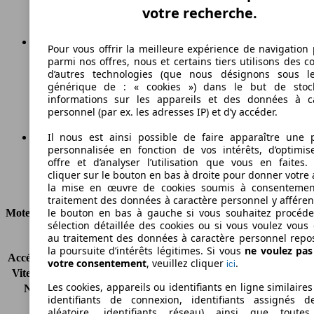
votre recherche.
Pour vous offrir la meilleure expérience de navigation 
parmi nos offres, nous et certains tiers utilisons des c
105 g/km
d’autres technologies (que nous désignons sous l
générique de : « cookies ») dans le but de stoc
Émissions de CO2 (combinées)*
informations sur les appareils et des données à c
personnel (par ex. les adresses IP) et d’y accéder.
Il nous est ainsi possible de faire apparaître une p
personnalisée en fonction de vos intérêts, d’optimis
Ø 5.0 l/100km
offre et d’analyser l’utilisation que vous en faites. 
cliquer sur le bouton en bas à droite pour donner votre 
Consommation
la mise en œuvre de cookies soumis à consentemen
traitement des données à caractère personnel y afféren
le bouton en bas à gauche si vous souhaitez procéd
Moteur et Puissance
sélection détaillée des cookies ou si vous voulez vous
au traitement des données à caractère personnel repo
KW (CH)
74 kW (100 PS)
la poursuite d’intérêts légitimes. Si vous
ne voulez pa
Accélération (0-100 km/h)
10.5s
votre consentement
, veuillez cliquer
.
ici
Vitesse maximale (km/h)
183 km/h
Les cookies, appareils ou identifiants en ligne similaires
Nombre de vitesses
6
identifiants de connexion, identifiants assignés 
Couple
170 nm
aléatoire, identifiants réseau) ainsi que toutes