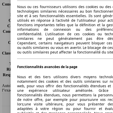
Consommation
Nous ou ces fournisseurs utilisons des cookies ou des o
technologies similaires nécessaires au bon fonctionn
Émissions de CO2*
105 g/km (komb.)
site et à ses fonctionnalités essentielles. Ils sont gén
utilisés en réponse à l'activité de l'utilisateur pour ac
Consommation (ville)
5.9 l/100km
fonctions importantes telles que la définition et la ges
Consommation (route)
4.4 l/100km
informations de connexion ou des préféren
Consommation (combinée)*
5.0 l/100km
confidentialité. L'utilisation de ces cookies ou tech
Classe d'émissions
Euro 6d-TEMP
similaires ne peut généralement pas être désa
Capacité du réservoir
42 l
Cependant, certains navigateurs peuvent bloquer ces
ou outils similaires ou vous en avertir. Le blocage de ce
ou outils similaires peut affecter la fonctionnalité du sit
Classes d'assurance
Tous risques
-
Fonctionnalités avancées de la page
Risques partiels
-
Responsabilité civile
-
Nous et des tiers utilisons divers moyens technol
HSN/TSN
n.c./n.c.
notamment des cookies et des outils similaires sur no
web, pour vous offrir des fonctionnalités étendues et 
AutoScout24 France SAS décline toute responsabilité concernant
une expérience utilisateur améliorée. Grâc
l''exactitude des indications fournies.
fonctionnalités étendues, nous permettons la personna
de notre offre, par exemple pour poursuivre vos re
Haut
lors;une visite ultérieure, pour vous présenter de
adaptées à votre région ou pour fournir et éval