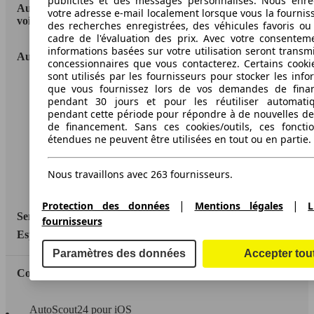
publicités et des messages personnalisés. Nous enre
AutoScout24: la plus grande plateforme en ligne de
votre adresse e-mail localement lorsque vous la fournis
voitures en Europe
des recherches enregistrées, des véhicules favoris ou
cadre de l'évaluation des prix. Avec votre consentem
informations basées sur votre utilisation seront transm
AutoScout24
concessionnaires que vous contacterez. Certains cookie
sont utilisés par les fournisseurs pour stocker les info
que vous fournissez lors de vos demandes de fina
A propos d'AutoScout24
pendant 30 jours et pour les réutiliser automati
Conditions d'utilisation
pendant cette période pour répondre à de nouvelles 
de financement. Sans ces cookies/outils, ces fonctio
Informations légales
étendues ne peuvent être utilisées en tout ou en partie.
Protection des données
Nous travaillons avec 263 fournisseurs.
Accessibility Statement
|
|
Protection des données
Mentions légales
L
Service
fournisseurs
Espace Pro
Paramètres des données
Accepter tou
Contact
AutoScout24 pour iOS