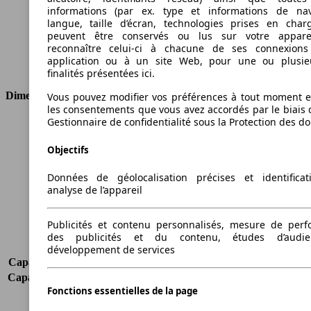
Cylindrée
998 ccm
informations (par ex. type et informations de nav
Carburant
Essence
langue, taille d’écran, technologies prises en charg
peuvent être conservés ou lus sur votre appare
Cylindres
3
reconnaître celui-ci à chacune de ses connexion
Transmission
Boîte manuelle
application ou à un site Web, pour une ou plusie
Type de traction
Traction avant
finalités présentées ici.
Dimensions
Vous pouvez modifier vos préférences à tout moment et
les consentements que vous avez accordés par le biais 
Gestionnaire de confidentialité sous la Protection des d
Longueur
4068 mm
Hauteur
1498 mm
Objectifs
Largeur
1783 mm
Empattement
-
Données de géolocalisation précises et identifica
Poids maximum
1685 kg
analyse de l’appareil
Charge maximale
444 kg
Portes
5
Publicités et contenu personnalisés, mesure de per
Sièges
5
des publicités et du contenu, études d’audi
Charge sur toit
-
développement de services
Capacité de remorquage (sans freins)
620 kg
Capacité de remorquage (avec freins)
1000 kg
Fonctions essentielles de la page
Volume du coffre
-