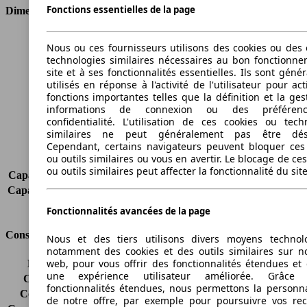
Fonctions essentielles de la page
Dimensions
Longueur
4040 mm
Nous ou ces fournisseurs utilisons des cookies ou des o
Hauteur
1476 mm
technologies similaires nécessaires au bon fonctionn
Largeur
1783 mm
site et à ses fonctionnalités essentielles. Ils sont gén
utilisés en réponse à l'activité de l'utilisateur pour ac
Empattement
-
fonctions importantes telles que la définition et la ges
Poids maximum
1670 kg
informations de connexion ou des préféren
Charge maximale
506 kg
confidentialité. L'utilisation de ces cookies ou tech
Portes
5
similaires ne peut généralement pas être désa
Sièges
5
Cependant, certains navigateurs peuvent bloquer ces
ou outils similaires ou vous en avertir. Le blocage de ce
Charge sur toit
-
ou outils similaires peut affecter la fonctionnalité du sit
Capacité de remorquage (sans freins)
570 kg
Capacité de remorquage (avec freins)
1000 kg
Volume du coffre
-
Fonctionnalités avancées de la page
Consommation
Nous et des tiers utilisons divers moyens technol
notamment des cookies et des outils similaires sur no
web, pour vous offrir des fonctionnalités étendues et 
Émissions de CO2*
96 g/km (komb.)
une expérience utilisateur améliorée. Grâc
Consommation (ville)
5.0 l/100km
fonctionnalités étendues, nous permettons la personna
Consommation (route)
3.7 l/100km
de notre offre, par exemple pour poursuivre vos re