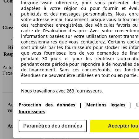
Consommation (combinée)*
4.2 l/100km
lors;une visite ultérieure, pour vous présenter de
Classe d'émissions
Euro 6d-TEMP
adaptées à votre région ou pour fournir et éval
publicités et des messages personnalisés. Nous enre
Capacité du réservoir
42 l
votre adresse e-mail localement lorsque vous la fournis
des recherches enregistrées, des véhicules favoris ou
Classes d'assurance
cadre de l'évaluation des prix. Avec votre consentem
informations basées sur votre utilisation seront transm
Tous risques
-
concessionnaires que vous contacterez. Certains cookie
sont utilisés par les fournisseurs pour stocker les info
Risques partiels
-
que vous fournissez lors de vos demandes de fina
Responsabilité civile
-
pendant 30 jours et pour les réutiliser automati
HSN/TSN
n.c./n.c.
pendant cette période pour répondre à de nouvelles 
AutoScout24 France SAS décline toute responsabilité concernant
de financement. Sans ces cookies/outils, ces fonctio
l''exactitude des indications fournies.
étendues ne peuvent être utilisées en tout ou en partie.
Haut
Nous travaillons avec 263 fournisseurs.
|
|
Protection des données
Mentions légales
L
AutoScout24: la plus grande plateforme en ligne de
voitures en Europe
fournisseurs
Paramètres des données
Accepter tou
AutoScout24