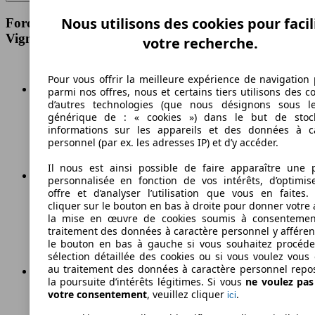
Nous utilisons des cookies pour facil
Ford Fiesta 1.0 EcoBoost 125 ch S&S BVM6
Vignale Spécifications techniques
votre recherche.
Pour vous offrir la meilleure expérience de navigation 
parmi nos offres, nous et certains tiers utilisons des c
d’autres technologies (que nous désignons sous l
203 km/h
générique de : « cookies ») dans le but de stoc
informations sur les appareils et des données à c
Vitesse maximale
personnel (par ex. les adresses IP) et d’y accéder.
Il nous est ainsi possible de faire apparaître une p
personnalisée en fonction de vos intérêts, d’optimis
offre et d’analyser l’utilisation que vous en faites. 
Essence
cliquer sur le bouton en bas à droite pour donner votre 
la mise en œuvre de cookies soumis à consentemen
Carburant
traitement des données à caractère personnel y afféren
le bouton en bas à gauche si vous souhaitez procéd
sélection détaillée des cookies ou si vous voulez vous
au traitement des données à caractère personnel repo
la poursuite d’intérêts légitimes. Si vous
ne voulez pa
votre consentement
, veuillez cliquer
.
96 g/km
ici