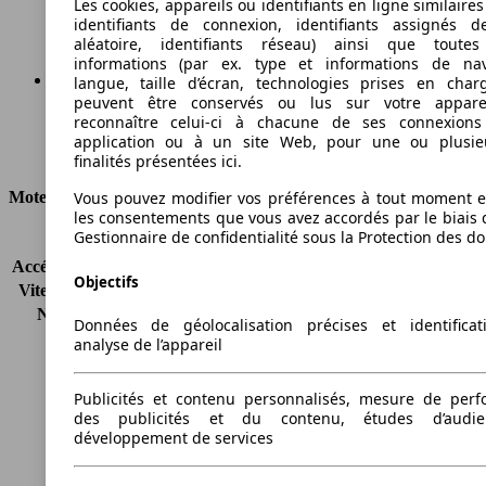
Les cookies, appareils ou identifiants en ligne similaires
Émissions de CO2 (combinées)*
identifiants de connexion, identifiants assignés 
aléatoire, identifiants réseau) ainsi que toutes
informations (par ex. type et informations de nav
langue, taille d’écran, technologies prises en charg
peuvent être conservés ou lus sur votre appare
Ø 4.2 l/100km
reconnaître celui-ci à chacune de ses connexion
application ou à un site Web, pour une ou plusie
Consommation
finalités présentées ici.
Moteur et Puissance
Vous pouvez modifier vos préférences à tout moment et
les consentements que vous avez accordés par le biais 
Gestionnaire de confidentialité sous la Protection des d
KW (CH)
92 kW (125 PS)
Accélération (0-100 km/h)
9.4s
Objectifs
Vitesse maximale (km/h)
203 km/h
Nombre de vitesses
6
Données de géolocalisation précises et identifica
Couple
170 nm
analyse de l’appareil
Cylindrée
998 ccm
Carburant
Essence
Publicités et contenu personnalisés, mesure de per
Cylindres
3
des publicités et du contenu, études d’audi
Transmission
Boîte manuelle
développement de services
Type de traction
Traction avant