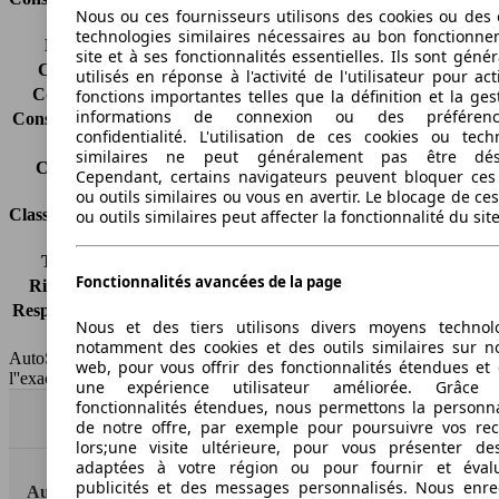
Nous ou ces fournisseurs utilisons des cookies ou des o
technologies similaires nécessaires au bon fonctionn
Émissions de CO2*
-
site et à ses fonctionnalités essentielles. Ils sont gén
Consommation (ville)
-
utilisés en réponse à l'activité de l'utilisateur pour ac
Consommation (route)
-
fonctions importantes telles que la définition et la ges
informations de connexion ou des préféren
Consommation (combinée)*
-
confidentialité. L'utilisation de ces cookies ou tech
Classe d'émissions
Euro 6d
similaires ne peut généralement pas être désa
Capacité du réservoir
42 l
Cependant, certains navigateurs peuvent bloquer ces
ou outils similaires ou vous en avertir. Le blocage de ce
Classes d'assurance
ou outils similaires peut affecter la fonctionnalité du sit
Tous risques
-
Fonctionnalités avancées de la page
Risques partiels
-
Responsabilité civile
-
Nous et des tiers utilisons divers moyens technol
HSN/TSN
n.c./n.c.
notamment des cookies et des outils similaires sur no
AutoScout24 France SAS décline toute responsabilité concernant
web, pour vous offrir des fonctionnalités étendues et 
l''exactitude des indications fournies.
une expérience utilisateur améliorée. Grâc
fonctionnalités étendues, nous permettons la personna
Haut
de notre offre, par exemple pour poursuivre vos re
lors;une visite ultérieure, pour vous présenter de
adaptées à votre région ou pour fournir et éval
publicités et des messages personnalisés. Nous enre
AutoScout24: la plus grande plateforme en ligne de