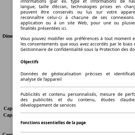
informations (par ex. type et informations de nav
Carburant
Essence
langue, taille d’écran, technologies prises en charg
Cylindres
3
peuvent être conservés ou lus sur votre appare
Transmission
Boîte automatique
reconnaître celui-ci à chacune de ses connexion
application ou à un site Web, pour une ou plusie
Type de traction
Traction avant
finalités présentées ici.
Dimensions
Vous pouvez modifier vos préférences à tout moment et
les consentements que vous avez accordés par le biais 
Longueur
4040 mm
Gestionnaire de confidentialité sous la Protection des d
Hauteur
1476 mm
Objectifs
Largeur
1783 mm
Empattement
-
Données de géolocalisation précises et identifica
Poids maximum
-
analyse de l’appareil
Charge maximale
-
Portes
5
Publicités et contenu personnalisés, mesure de per
Sièges
5
des publicités et du contenu, études d’audi
Charge sur toit
-
développement de services
Capacité de remorquage (sans freins)
625 kg
Capacité de remorquage (avec freins)
1000 kg
Volume du coffre
362 - 1093 l
Fonctions essentielles de la page
Consommation