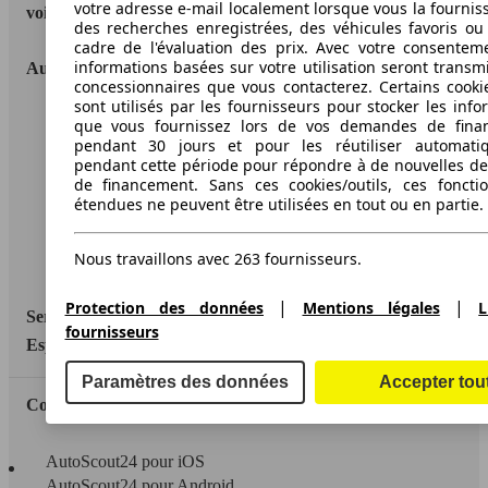
votre adresse e-mail localement lorsque vous la fournis
voitures en Europe
des recherches enregistrées, des véhicules favoris ou
cadre de l'évaluation des prix. Avec votre consentem
informations basées sur votre utilisation seront transm
AutoScout24
concessionnaires que vous contacterez. Certains cookie
sont utilisés par les fournisseurs pour stocker les info
A propos d'AutoScout24
que vous fournissez lors de vos demandes de fina
pendant 30 jours et pour les réutiliser automati
Conditions d'utilisation
pendant cette période pour répondre à de nouvelles 
de financement. Sans ces cookies/outils, ces fonctio
Informations légales
étendues ne peuvent être utilisées en tout ou en partie.
Protection des données
Nous travaillons avec 263 fournisseurs.
Accessibility Statement
|
|
Protection des données
Mentions légales
L
Service
fournisseurs
Espace Pro
Paramètres des données
Accepter tou
Contact
AutoScout24 pour iOS
AutoScout24 pour Android