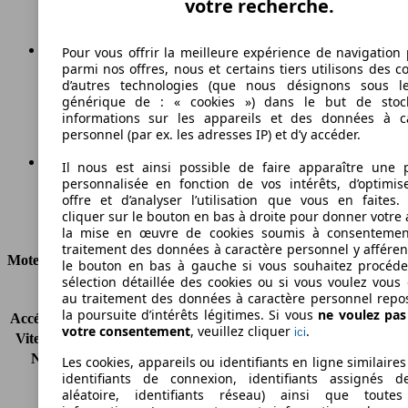
votre recherche.
Pour vous offrir la meilleure expérience de navigation 
parmi nos offres, nous et certains tiers utilisons des c
199 km/h
d’autres technologies (que nous désignons sous l
générique de : « cookies ») dans le but de stoc
Vitesse maximale
informations sur les appareils et des données à c
personnel (par ex. les adresses IP) et d’y accéder.
Il nous est ainsi possible de faire apparaître une p
personnalisée en fonction de vos intérêts, d’optimis
Essence
offre et d’analyser l’utilisation que vous en faites. 
cliquer sur le bouton en bas à droite pour donner votre 
Carburant
la mise en œuvre de cookies soumis à consentemen
traitement des données à caractère personnel y afféren
Moteur et Puissance
le bouton en bas à gauche si vous souhaitez procéd
sélection détaillée des cookies ou si vous voulez vous
au traitement des données à caractère personnel repo
KW (CH)
92 kW (125 PS)
la poursuite d’intérêts légitimes. Si vous
ne voulez pa
Accélération (0-100 km/h)
9.6s
votre consentement
, veuillez cliquer
.
ici
Vitesse maximale (km/h)
199 km/h
Nombre de vitesses
7
Les cookies, appareils ou identifiants en ligne similaires
identifiants de connexion, identifiants assignés 
Couple
210 nm
aléatoire, identifiants réseau) ainsi que toutes
Cylindrée
999 ccm