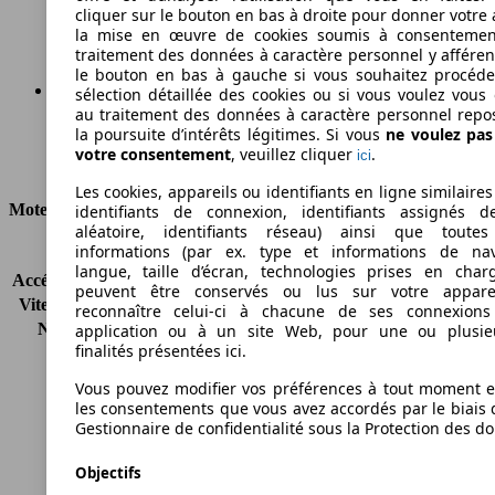
cliquer sur le bouton en bas à droite pour donner votre 
Émissions de CO2 (combinées)*
la mise en œuvre de cookies soumis à consentemen
traitement des données à caractère personnel y afféren
le bouton en bas à gauche si vous souhaitez procéd
sélection détaillée des cookies ou si vous voulez vous
au traitement des données à caractère personnel repo
Ø 4.3 l/100km
la poursuite d’intérêts légitimes. Si vous
ne voulez pa
votre consentement
, veuillez cliquer
.
ici
Consommation
Les cookies, appareils ou identifiants en ligne similaires
Moteur et Puissance
identifiants de connexion, identifiants assignés 
aléatoire, identifiants réseau) ainsi que toutes
informations (par ex. type et informations de nav
KW (CH)
92 kW (125 PS)
langue, taille d’écran, technologies prises en charg
Accélération (0-100 km/h)
9.4s
peuvent être conservés ou lus sur votre appare
Vitesse maximale (km/h)
196 km/h
reconnaître celui-ci à chacune de ses connexion
Nombre de vitesses
5
application ou à un site Web, pour une ou plusie
finalités présentées ici.
Couple
200 nm
Cylindrée
998 ccm
Vous pouvez modifier vos préférences à tout moment et
Carburant
Essence
les consentements que vous avez accordés par le biais 
Cylindres
3
Gestionnaire de confidentialité sous la Protection des d
Transmission
Boîte manuelle
Objectifs
Type de traction
Traction avant