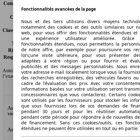
Consommation (combinée)*
4.3 l/100km
Fonctionnalités avancées de la page
Classe d'émissions
Euro 6
Capacité du réservoir
42 l
Nous et des tiers utilisons divers moyens technol
notamment des cookies et des outils similaires sur no
Classes d'assurance
web, pour vous offrir des fonctionnalités étendues et 
une expérience utilisateur améliorée. Grâc
Tous risques
-
fonctionnalités étendues, nous permettons la personna
de notre offre, par exemple pour poursuivre vos re
Risques partiels
-
lors;une visite ultérieure, pour vous présenter de
Responsabilité civile
-
adaptées à votre région ou pour fournir et éval
HSN/TSN
n.c./n.c.
publicités et des messages personnalisés. Nous enre
AutoScout24 France SAS décline toute responsabilité concernant
votre adresse e-mail localement lorsque vous la fournis
l''exactitude des indications fournies.
des recherches enregistrées, des véhicules favoris ou
cadre de l'évaluation des prix. Avec votre consentem
Haut
informations basées sur votre utilisation seront transm
concessionnaires que vous contacterez. Certains cookie
sont utilisés par les fournisseurs pour stocker les info
que vous fournissez lors de vos demandes de fina
AutoScout24: la plus grande plateforme en ligne de
pendant 30 jours et pour les réutiliser automati
voitures en Europe
pendant cette période pour répondre à de nouvelles 
de financement. Sans ces cookies/outils, ces fonctio
étendues ne peuvent être utilisées en tout ou en partie.
AutoScout24