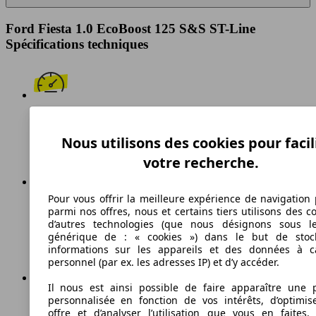
Ford Fiesta 1.0 EcoBoost 125 S&S ST-Line
Spécifications techniques
196 km/h
Nous utilisons des cookies pour facil
Vitesse maximale
votre recherche.
Pour vous offrir la meilleure expérience de navigation 
Essence
parmi nos offres, nous et certains tiers utilisons des c
d’autres technologies (que nous désignons sous l
Carburant
générique de : « cookies ») dans le but de stoc
informations sur les appareils et des données à c
personnel (par ex. les adresses IP) et d’y accéder.
Il nous est ainsi possible de faire apparaître une p
personnalisée en fonction de vos intérêts, d’optimis
99 g/km
offre et d’analyser l’utilisation que vous en faites. 