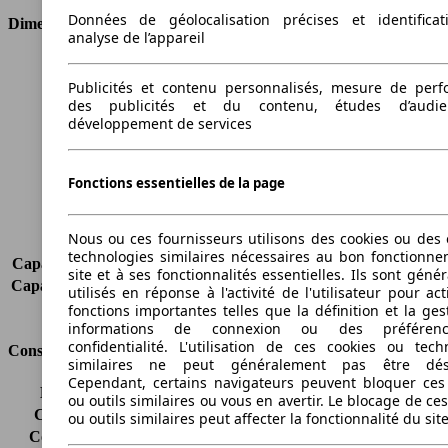
Données de géolocalisation précises et identifica
Dimensions
analyse de l’appareil
Longueur
3969 mm
Publicités et contenu personnalisés, mesure de per
Hauteur
1495 mm
des publicités et du contenu, études d’audi
Largeur
1722 mm
développement de services
Empattement
2489 mm
Poids maximum
1550 kg
Charge maximale
427 kg
Fonctions essentielles de la page
Portes
3
Sièges
5
Nous ou ces fournisseurs utilisons des cookies ou des o
Charge sur toit
-
technologies similaires nécessaires au bon fonctionn
Capacité de remorquage (sans freins)
560 kg
site et à ses fonctionnalités essentielles. Ils sont gén
Capacité de remorquage (avec freins)
900 kg
utilisés en réponse à l'activité de l'utilisateur pour ac
Volume du coffre
290 - 974 l
fonctions importantes telles que la définition et la ges
informations de connexion ou des préféren
confidentialité. L'utilisation de ces cookies ou tech
Consommation
similaires ne peut généralement pas être désa
Cependant, certains navigateurs peuvent bloquer ces
Émissions de CO2*
99 g/km (komb.)
ou outils similaires ou vous en avertir. Le blocage de ce
Consommation (ville)
5.4 l/100km
ou outils similaires peut affecter la fonctionnalité du sit
Consommation (route)
3.7 l/100km