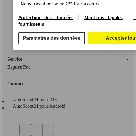
Nous travaillons avec 263 fournisseurs.
A propos d'AutoScout24
Conditions d'utilisation
|
|
Protection des données
Mentions légales
L
fournisseurs
Informations légales
Protection des données
Paramètres des données
Accepter tou
Accessibility Statement
Service
Espace Pro
Contact
AutoScout24 pour iOS
AutoScout24 pour Android