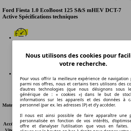
Ford Fiesta 1.0 EcoBoost 125 S&S mHEV DCT-7
Active Spécifications techniques
199 km/h
Nous utilisons des cookies pour facil
Vitesse maximale
votre recherche.
Pour vous offrir la meilleure expérience de navigation 
parmi nos offres, nous et certains tiers utilisons des c
Essence
d’autres technologies (que nous désignons sous l
Carburant
générique de : « cookies ») dans le but de stoc
informations sur les appareils et des données à c
personnel (par ex. les adresses IP) et d’y accéder.
Moteur et Puissance
Il nous est ainsi possible de faire apparaître une p
KW (CH)
92 kW (125 PS)
personnalisée en fonction de vos intérêts, d’optimis
Accélération (0-100 km/h)
9.6s
offre et d’analyser l’utilisation que vous en faites. 
Vitesse maximale (km/h)
199 km/h