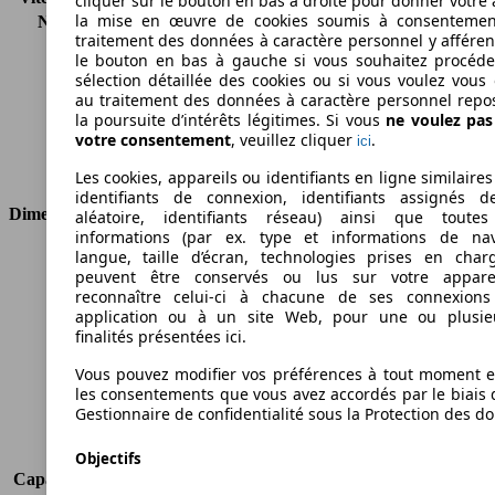
cliquer sur le bouton en bas à droite pour donner votre 
la mise en œuvre de cookies soumis à consentemen
Nombre de vitesses
7
traitement des données à caractère personnel y afféren
Couple
210 nm
le bouton en bas à gauche si vous souhaitez procéd
Cylindrée
999 ccm
sélection détaillée des cookies ou si vous voulez vous
Carburant
Essence
au traitement des données à caractère personnel repo
Cylindres
3
la poursuite d’intérêts légitimes. Si vous
ne voulez pa
votre consentement
, veuillez cliquer
.
ici
Transmission
Boîte automatique
Type de traction
Traction avant
Les cookies, appareils ou identifiants en ligne similaires
identifiants de connexion, identifiants assignés 
Dimensions
aléatoire, identifiants réseau) ainsi que toutes
informations (par ex. type et informations de nav
langue, taille d’écran, technologies prises en charg
Longueur
4068 mm
peuvent être conservés ou lus sur votre appare
Hauteur
1498 mm
reconnaître celui-ci à chacune de ses connexion
Largeur
1783 mm
application ou à un site Web, pour une ou plusie
Empattement
-
finalités présentées ici.
Poids maximum
-
Vous pouvez modifier vos préférences à tout moment et
Charge maximale
-
les consentements que vous avez accordés par le biais 
Portes
5
Gestionnaire de confidentialité sous la Protection des d
Sièges
5
Charge sur toit
-
Objectifs
Capacité de remorquage (sans freins)
625 kg