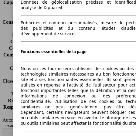
Données de géolocalisation précises et identifica
Capacité de remorquage (avec freins)
1000 kg
analyse de l’appareil
Volume du coffre
362 - 1093 l
Consommation
Publicités et contenu personnalisés, mesure de per
des publicités et du contenu, études d’audi
développement de services
Émissions de CO2*
-
Consommation (ville)
-
Consommation (route)
-
Fonctions essentielles de la page
Consommation (combinée)*
-
Classe d'émissions
Euro 6d
Nous ou ces fournisseurs utilisons des cookies ou des o
Capacité du réservoir
42 l
technologies similaires nécessaires au bon fonctionn
site et à ses fonctionnalités essentielles. Ils sont gén
Classes d'assurance
utilisés en réponse à l'activité de l'utilisateur pour ac
fonctions importantes telles que la définition et la ges
Tous risques
-
informations de connexion ou des préféren
Risques partiels
-
confidentialité. L'utilisation de ces cookies ou tech
similaires ne peut généralement pas être désa
Responsabilité civile
-
Cependant, certains navigateurs peuvent bloquer ces
HSN/TSN
n.c./n.c.
ou outils similaires ou vous en avertir. Le blocage de ce
AutoScout24 France SAS décline toute responsabilité concernant
ou outils similaires peut affecter la fonctionnalité du sit
l''exactitude des indications fournies.