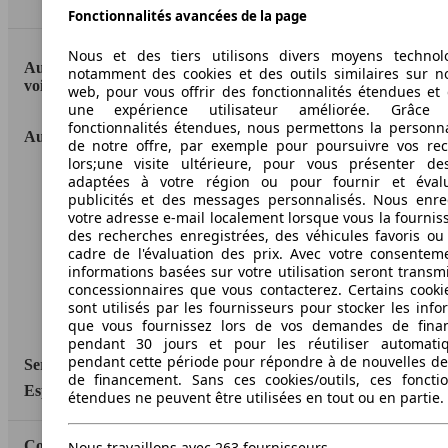
Haut
Fonctionnalités avancées de la page
Nous et des tiers utilisons divers moyens technol
AutoScout24: la plus grande plateforme en ligne de
notamment des cookies et des outils similaires sur no
voitures en Europe
web, pour vous offrir des fonctionnalités étendues et 
une expérience utilisateur améliorée. Grâc
fonctionnalités étendues, nous permettons la personna
AutoScout24
de notre offre, par exemple pour poursuivre vos re
lors;une visite ultérieure, pour vous présenter de
adaptées à votre région ou pour fournir et éval
A propos d'AutoScout24
publicités et des messages personnalisés. Nous enre
Conditions d'utilisation
votre adresse e-mail localement lorsque vous la fournis
des recherches enregistrées, des véhicules favoris ou
Informations légales
cadre de l'évaluation des prix. Avec votre consentem
informations basées sur votre utilisation seront transm
Protection des données
concessionnaires que vous contacterez. Certains cookie
sont utilisés par les fournisseurs pour stocker les info
Accessibility Statement
que vous fournissez lors de vos demandes de fina
pendant 30 jours et pour les réutiliser automati
pendant cette période pour répondre à de nouvelles 
Service
de financement. Sans ces cookies/outils, ces fonctio
Espace Pro
étendues ne peuvent être utilisées en tout ou en partie.
Contact
Nous travaillons avec 263 fournisseurs.