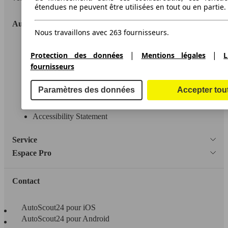
étendues ne peuvent être utilisées en tout ou en partie.
AutoScout24
Nous travaillons avec 263 fournisseurs.
A propos d'AutoScout24
|
|
Protection des données
Mentions légales
L
Conditions d'utilisation
fournisseurs
Informations légales
Paramètres des données
Accepter tou
Protection des données
Accessibility Statement
Service
Espace Pro
Contact
AutoScout24 pour iOS
AutoScout24 pour Android