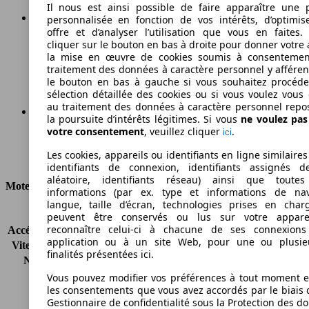
Il nous est ainsi possible de faire apparaître une p
personnalisée en fonction de vos intérêts, d’optimis
offre et d’analyser l’utilisation que vous en faites. 
109 g/km
cliquer sur le bouton en bas à droite pour donner votre 
la mise en œuvre de cookies soumis à consentemen
Émissions de CO2 (combinées)*
traitement des données à caractère personnel y afféren
le bouton en bas à gauche si vous souhaitez procéd
sélection détaillée des cookies ou si vous voulez vous
au traitement des données à caractère personnel repo
la poursuite d’intérêts légitimes. Si vous
ne voulez pa
votre consentement
, veuillez cliquer
.
ici
Ø 4.7 l/100km
Les cookies, appareils ou identifiants en ligne similaires
Consommation
identifiants de connexion, identifiants assignés 
aléatoire, identifiants réseau) ainsi que toutes
Moteur et Puissance
informations (par ex. type et informations de nav
langue, taille d’écran, technologies prises en charg
KW (CH)
103 kW (140 PS)
peuvent être conservés ou lus sur votre appare
reconnaître celui-ci à chacune de ses connexion
Accélération (0-100 km/h)
9.0s
application ou à un site Web, pour une ou plusie
Vitesse maximale (km/h)
205 km/h
finalités présentées ici.
Nombre de vitesses
6
Couple
180 nm
Vous pouvez modifier vos préférences à tout moment et
les consentements que vous avez accordés par le biais 
Cylindrée
998 ccm
Gestionnaire de confidentialité sous la Protection des d
Carburant
Essence