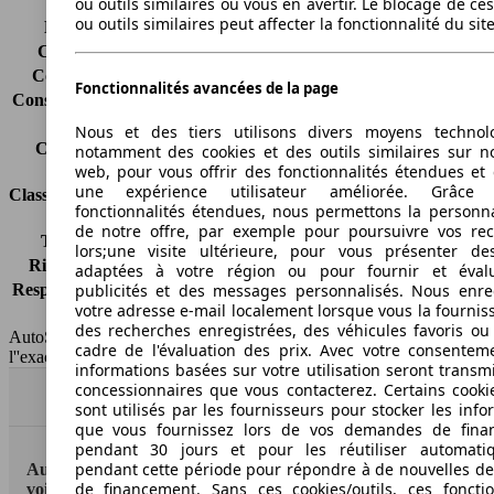
ou outils similaires ou vous en avertir. Le blocage de ce
ou outils similaires peut affecter la fonctionnalité du sit
Émissions de CO2*
109 g/km (komb.)
Consommation (ville)
5.8 l/100km
Consommation (route)
4.1 l/100km
Fonctionnalités avancées de la page
Consommation (combinée)*
4.7 l/100km
Classe d'émissions
Euro 6d-TEMP
Nous et des tiers utilisons divers moyens technol
Capacité du réservoir
42 l
notamment des cookies et des outils similaires sur no
web, pour vous offrir des fonctionnalités étendues et 
une expérience utilisateur améliorée. Grâc
Classes d'assurance
fonctionnalités étendues, nous permettons la personna
de notre offre, par exemple pour poursuivre vos re
Tous risques
-
lors;une visite ultérieure, pour vous présenter de
Risques partiels
-
adaptées à votre région ou pour fournir et éval
publicités et des messages personnalisés. Nous enre
Responsabilité civile
-
votre adresse e-mail localement lorsque vous la fournis
HSN/TSN
n.c./n.c.
des recherches enregistrées, des véhicules favoris ou
AutoScout24 France SAS décline toute responsabilité concernant
cadre de l'évaluation des prix. Avec votre consentem
l''exactitude des indications fournies.
informations basées sur votre utilisation seront transm
concessionnaires que vous contacterez. Certains cookie
Haut
sont utilisés par les fournisseurs pour stocker les info
que vous fournissez lors de vos demandes de fina
pendant 30 jours et pour les réutiliser automati
pendant cette période pour répondre à de nouvelles 
AutoScout24: la plus grande plateforme en ligne de
de financement. Sans ces cookies/outils, ces fonctio
voitures en Europe