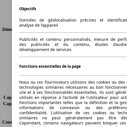
Cylindres
3
Objectifs
Transmission
Boîte manuelle
Type de traction
Traction avant
Données de géolocalisation précises et identifica
analyse de l’appareil
Dimensions
Publicités et contenu personnalisés, mesure de per
Longueur
4040 mm
des publicités et du contenu, études d’audi
Hauteur
1476 mm
développement de services
Largeur
1783 mm
Empattement
-
Fonctions essentielles de la page
Poids maximum
1655 kg
Charge maximale
471 kg
Portes
3
Nous ou ces fournisseurs utilisons des cookies ou des o
Sièges
5
technologies similaires nécessaires au bon fonctionn
Charge sur toit
-
site et à ses fonctionnalités essentielles. Ils sont gén
utilisés en réponse à l'activité de l'utilisateur pour ac
Capacité de remorquage (sans freins)
600 kg
fonctions importantes telles que la définition et la ges
Capacité de remorquage (avec freins)
1000 kg
informations de connexion ou des préféren
Volume du coffre
-
confidentialité. L'utilisation de ces cookies ou tech
similaires ne peut généralement pas être désa
Consommation
Cependant, certains navigateurs peuvent bloquer ces