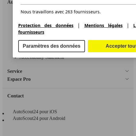
AutoScout24
Nous travaillons avec 263 fournisseurs.
A propos d'AutoScout24
|
|
Protection des données
Mentions légales
L
Conditions d'utilisation
fournisseurs
Informations légales
Paramètres des données
Accepter tou
Protection des données
Accessibility Statement
Service
Espace Pro
Contact
AutoScout24 pour iOS
AutoScout24 pour Android