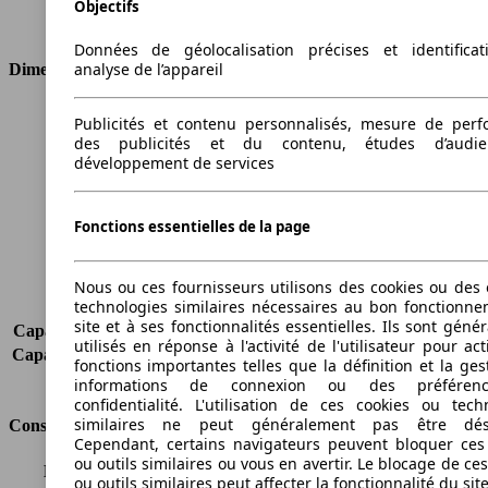
Objectifs
Type de traction
Traction avant
Données de géolocalisation précises et identifica
analyse de l’appareil
Dimensions
Longueur
3982 mm
Publicités et contenu personnalisés, mesure de per
Hauteur
1495 mm
des publicités et du contenu, études d’audi
développement de services
Largeur
1722 mm
Empattement
2489 mm
Poids maximum
-
Fonctions essentielles de la page
Charge maximale
-
Portes
3
Sièges
5
Nous ou ces fournisseurs utilisons des cookies ou des o
technologies similaires nécessaires au bon fonctionn
Charge sur toit
-
site et à ses fonctionnalités essentielles. Ils sont gén
Capacité de remorquage (sans freins)
-
utilisés en réponse à l'activité de l'utilisateur pour ac
Capacité de remorquage (avec freins)
-
fonctions importantes telles que la définition et la ges
Volume du coffre
290 - 974 l
informations de connexion ou des préféren
confidentialité. L'utilisation de ces cookies ou tech
similaires ne peut généralement pas être désa
Consommation
Cependant, certains navigateurs peuvent bloquer ces
ou outils similaires ou vous en avertir. Le blocage de ce
Émissions de CO2*
104 g/km (komb.)
ou outils similaires peut affecter la fonctionnalité du sit