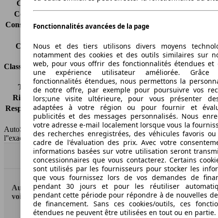
Consommation (ville)
5.6 l/100km
Consommation (route)
3.9 l/100km
Consommation (combinée)*
4.5 l/100km
Fonctionnalités avancées de la page
Classe d'émissions
Euro 6
Nous et des tiers utilisons divers moyens technol
Capacité du réservoir
42 l
notamment des cookies et des outils similaires sur no
web, pour vous offrir des fonctionnalités étendues et 
Classes d'assurance
une expérience utilisateur améliorée. Grâc
fonctionnalités étendues, nous permettons la personna
Tous risques
-
de notre offre, par exemple pour poursuivre vos re
Risques partiels
-
lors;une visite ultérieure, pour vous présenter de
adaptées à votre région ou pour fournir et éval
Responsabilité civile
-
publicités et des messages personnalisés. Nous enre
HSN/TSN
n.c./n.c.
votre adresse e-mail localement lorsque vous la fournis
AutoScout24 France SAS décline toute responsabilité concernant
des recherches enregistrées, des véhicules favoris ou
l''exactitude des indications fournies.
cadre de l'évaluation des prix. Avec votre consentem
informations basées sur votre utilisation seront transm
Haut
concessionnaires que vous contacterez. Certains cookie
sont utilisés par les fournisseurs pour stocker les info
que vous fournissez lors de vos demandes de fina
pendant 30 jours et pour les réutiliser automati
AutoScout24: la plus grande plateforme en ligne de
pendant cette période pour répondre à de nouvelles 
voitures en Europe
de financement. Sans ces cookies/outils, ces fonctio
étendues ne peuvent être utilisées en tout ou en partie.