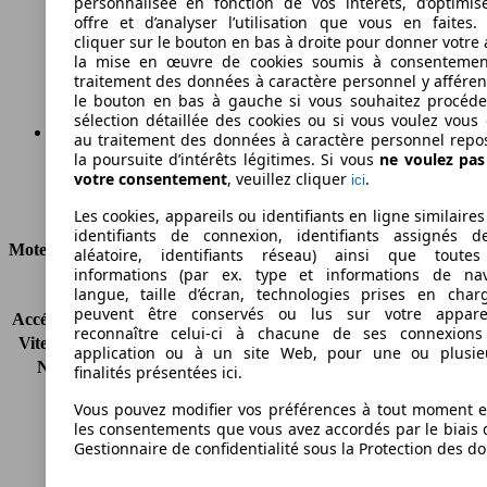
personnalisée en fonction de vos intérêts, d’optimis
104 g/km
offre et d’analyser l’utilisation que vous en faites. 
cliquer sur le bouton en bas à droite pour donner votre 
Émissions de CO2 (combinées)*
la mise en œuvre de cookies soumis à consentemen
traitement des données à caractère personnel y afféren
le bouton en bas à gauche si vous souhaitez procéd
sélection détaillée des cookies ou si vous voulez vous
au traitement des données à caractère personnel repo
la poursuite d’intérêts légitimes. Si vous
ne voulez pa
Ø 4.5 l/100km
votre consentement
, veuillez cliquer
.
ici
Consommation
Les cookies, appareils ou identifiants en ligne similaires
identifiants de connexion, identifiants assignés 
Moteur et Puissance
aléatoire, identifiants réseau) ainsi que toutes
informations (par ex. type et informations de nav
langue, taille d’écran, technologies prises en charg
KW (CH)
103 kW (140 PS)
peuvent être conservés ou lus sur votre appare
Accélération (0-100 km/h)
9.0s
reconnaître celui-ci à chacune de ses connexion
Vitesse maximale (km/h)
201 km/h
application ou à un site Web, pour une ou plusie
Nombre de vitesses
5
finalités présentées ici.
Couple
210 nm
Vous pouvez modifier vos préférences à tout moment et
Cylindrée
998 ccm
les consentements que vous avez accordés par le biais 
Carburant
Essence
Gestionnaire de confidentialité sous la Protection des d
Cylindres
3
Transmission
Boîte manuelle