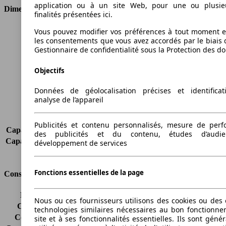
application ou à un site Web, pour une ou plusie
Dimensions
finalités présentées ici.
Longueur
4068 mm
Vous pouvez modifier vos préférences à tout moment et
les consentements que vous avez accordés par le biais 
Hauteur
1498 mm
Gestionnaire de confidentialité sous la Protection des d
Largeur
1783 mm
Empattement
-
Objectifs
Poids maximum
1645 kg
Charge maximale
485 kg
Données de géolocalisation précises et identifica
Portes
5
analyse de l’appareil
Sièges
5
Charge sur toit
-
Publicités et contenu personnalisés, mesure de per
Capacité de remorquage (sans freins)
615 kg
des publicités et du contenu, études d’audi
Capacité de remorquage (avec freins)
1000 kg
développement de services
Volume du coffre
-
Fonctions essentielles de la page
Consommation
Émissions de CO2*
110 g/km (komb.)
Nous ou ces fournisseurs utilisons des cookies ou des o
Consommation (ville)
6.0 l/100km
technologies similaires nécessaires au bon fonctionn
Consommation (route)
4.2 l/100km
site et à ses fonctionnalités essentielles. Ils sont gén