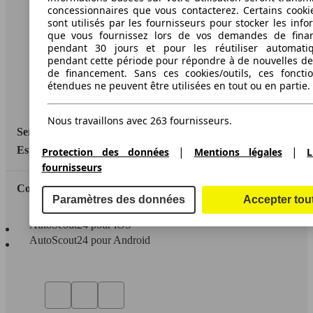
A propos d'AutoScout24
concessionnaires que vous contacterez. Certains cookie
sont utilisés par les fournisseurs pour stocker les info
Conditions d'utilisation
que vous fournissez lors de vos demandes de fina
pendant 30 jours et pour les réutiliser automati
Informations légales
pendant cette période pour répondre à de nouvelles 
de financement. Sans ces cookies/outils, ces fonctio
Protection des données
étendues ne peuvent être utilisées en tout ou en partie.
Accessibility Statement
Nous travaillons avec 263 fournisseurs.
Service
|
|
Espace Pro
Protection des données
Mentions légales
L
fournisseurs
Contact
Paramètres des données
Accepter tou
AutoScout24 pour iOS
AutoScout24 pour Android