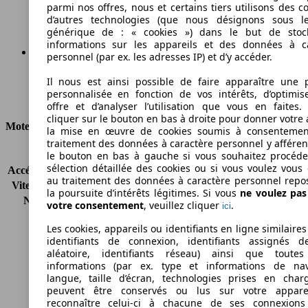
Émissions de CO2 (combinées)*
parmi nos offres, nous et certains tiers utilisons des c
d’autres technologies (que nous désignons sous l
générique de : « cookies ») dans le but de stoc
informations sur les appareils et des données à c
personnel (par ex. les adresses IP) et d’y accéder.
Ø 4.8 l/100km
Il nous est ainsi possible de faire apparaître une p
personnalisée en fonction de vos intérêts, d’optimis
Consommation
offre et d’analyser l’utilisation que vous en faites. 
cliquer sur le bouton en bas à droite pour donner votre 
Moteur et Puissance
la mise en œuvre de cookies soumis à consentemen
traitement des données à caractère personnel y afféren
KW (CH)
103 kW (140 PS)
le bouton en bas à gauche si vous souhaitez procéd
sélection détaillée des cookies ou si vous voulez vous
Accélération (0-100 km/h)
8.9s
au traitement des données à caractère personnel repo
Vitesse maximale (km/h)
200 km/h
la poursuite d’intérêts légitimes. Si vous
ne voulez pa
Nombre de vitesses
6
votre consentement
, veuillez cliquer
.
ici
Couple
180 nm
Les cookies, appareils ou identifiants en ligne similaires
Cylindrée
998 ccm
identifiants de connexion, identifiants assignés 
Carburant
Essence
aléatoire, identifiants réseau) ainsi que toutes
Cylindres
3
informations (par ex. type et informations de nav
Transmission
Boîte manuelle
langue, taille d’écran, technologies prises en charg
peuvent être conservés ou lus sur votre appare
Type de traction
Traction avant
reconnaître celui-ci à chacune de ses connexion