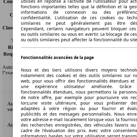
utilisés en réponse à l'activité de l'utilisateur pour ac
Consommation (combinée)*
4.8 l/100km
fonctions importantes telles que la définition et la ges
Classe d'émissions
Euro 6
informations de connexion ou des préféren
Capacité du réservoir
42 l
confidentialité. L'utilisation de ces cookies ou tech
similaires ne peut généralement pas être désa
Classes d'assurance
Cependant, certains navigateurs peuvent bloquer ces
ou outils similaires ou vous en avertir. Le blocage de ce
ou outils similaires peut affecter la fonctionnalité du sit
Tous risques
-
Risques partiels
-
Responsabilité civile
-
Fonctionnalités avancées de la page
HSN/TSN
n.c./n.c.
AutoScout24 France SAS décline toute responsabilité concernant
Nous et des tiers utilisons divers moyens technol
l''exactitude des indications fournies.
notamment des cookies et des outils similaires sur no
web, pour vous offrir des fonctionnalités étendues et 
Haut
une expérience utilisateur améliorée. Grâc
fonctionnalités étendues, nous permettons la personna
de notre offre, par exemple pour poursuivre vos re
lors;une visite ultérieure, pour vous présenter de
AutoScout24: la plus grande plateforme en ligne de
adaptées à votre région ou pour fournir et éval
voitures en Europe
publicités et des messages personnalisés. Nous enre
votre adresse e-mail localement lorsque vous la fournis
des recherches enregistrées, des véhicules favoris ou
AutoScout24
cadre de l'évaluation des prix. Avec votre consentem
informations basées sur votre utilisation seront transm