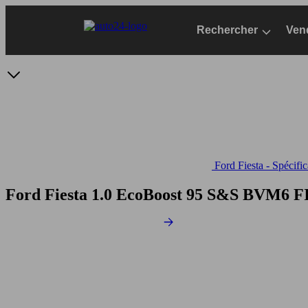
Passer
au
Rechercher
Ven
contenu
principal
Ford Fiesta - Spécifi
Ford Fiesta 1.0 EcoBoost 95 S&S BVM6
F