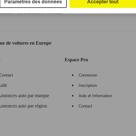
Paramètres des données
Accepter tout
ctitude des indications fournies.
gne de voitures en Europe
e
Espace Pro
Contact
Connexion
ide
Inscription
nnonces auto par marque
Aide et Information
nnonces auto par région
Contact