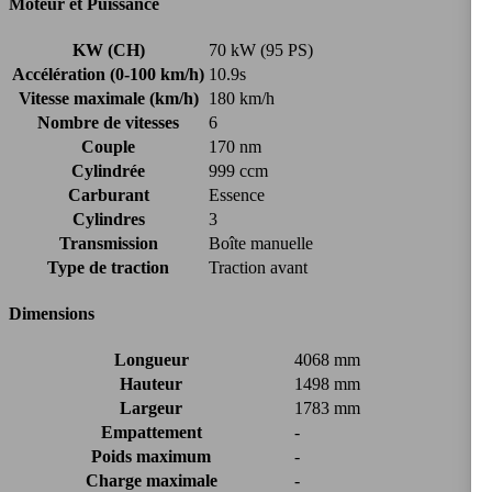
Moteur et Puissance
KW (CH)
70 kW (95 PS)
Accélération (0-100 km/h)
10.9s
Vitesse maximale (km/h)
180 km/h
Nombre de vitesses
6
Couple
170 nm
Cylindrée
999 ccm
Carburant
Essence
Cylindres
3
Transmission
Boîte manuelle
Type de traction
Traction avant
Dimensions
Longueur
4068 mm
Hauteur
1498 mm
Largeur
1783 mm
Empattement
-
Poids maximum
-
Charge maximale
-