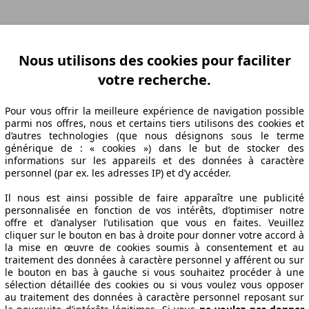
ation Z-A
Puissance A-Z
Puissance Z-A
Ø Consommation A-Z
Ø Consom
Nous utilisons des cookies pour faciliter
votre recherche.
Pour vous offrir la meilleure expérience de navigation possible
abrication
Puissance
Ø Consommation
parmi nos offres, nous et certains tiers utilisons des cookies et
d’autres technologies (que nous désignons sous le terme
générique de : « cookies ») dans le but de stocker des
informations sur les appareils et des données à caractère
personnel (par ex. les adresses IP) et d’y accéder.
21/04
70 KW (95 PS)
4.1 l/100km
21/04
70 KW (95 PS)
4.1 l/100km
Il nous est ainsi possible de faire apparaître une publicité
personnalisée en fonction de vos intérêts, d’optimiser notre
offre et d’analyser l’utilisation que vous en faites. Veuillez
ications techniques
cliquer sur le bouton en bas à droite pour donner votre accord à
la mise en œuvre de cookies soumis à consentement et au
traitement des données à caractère personnel y afférent ou sur
le bouton en bas à gauche si vous souhaitez procéder à une
sélection détaillée des cookies ou si vous voulez vous opposer
au traitement des données à caractère personnel reposant sur