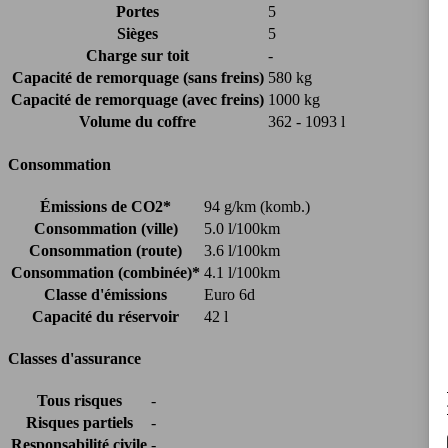
Portes
5
Sièges
5
Charge sur toit
-
Capacité de remorquage (sans freins)
580 kg
Capacité de remorquage (avec freins)
1000 kg
Volume du coffre
362 - 1093 l
Consommation
Émissions de CO2*
94 g/km (komb.)
Consommation (ville)
5.0 l/100km
Consommation (route)
3.6 l/100km
Consommation (combinée)*
4.1 l/100km
Classe d'émissions
Euro 6d
Capacité du réservoir
42 l
Classes d'assurance
Tous risques
-
Risques partiels
-
Responsabilité civile
-