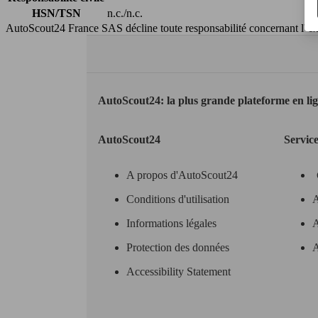
HSN/TSN
n.c./n.c.
AutoScout24 France SAS décline toute responsabilité concernant l''exa
AutoScout24: la plus grande plateforme en li
AutoScout24
Servic
A propos d'AutoScout24
Conditions d'utilisation
A
Informations légales
A
Protection des données
A
Accessibility Statement