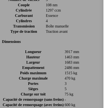
Couple
108 nm
Cylindrée
1297 ccm
Carburant
Essence
Cylindres
4
Transmission
Boîte manuelle
Type de traction
Traction avant
Dimensions
Longueur
3917 mm
Hauteur
1463 mm
Largeur
1683 mm
Empattement
2486 mm
Poids maximum
1515 kg
Charge maximale
470 kg
Portes
3
Sièges
5
Charge sur toit
75 kg
Capacité de remorquage (sans freins)
-
Capacité de remorquage (avec freins)
600 kg