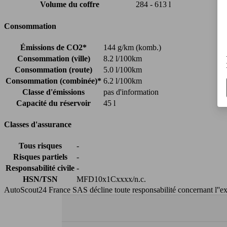
Volume du coffre
284 - 613 l
Consommation
Émissions de CO2*
144 g/km (komb.)
Consommation (ville)
8.2 l/100km
Consommation (route)
5.0 l/100km
Consommation (combinée)*
6.2 l/100km
Classe d'émissions
pas d'information
Capacité du réservoir
45 l
Classes d'assurance
Tous risques
-
Risques partiels
-
Responsabilité civile
-
HSN/TSN
MFD10x1Cxxxx/n.c.
AutoScout24 France SAS décline toute responsabilité concernant l''exa