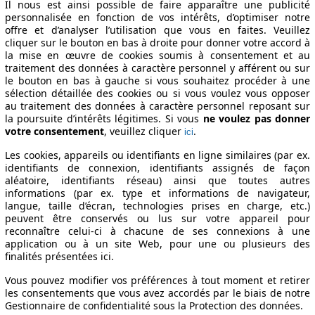
Il nous est ainsi possible de faire apparaître une publicité
07/05
50 KW (70 PS)
6.2 l/100km
personnalisée en fonction de vos intérêts, d’optimiser notre
offre et d’analyser l’utilisation que vous en faites. Veuillez
cliquer sur le bouton en bas à droite pour donner votre accord à
la mise en œuvre de cookies soumis à consentement et au
traitement des données à caractère personnel y afférent ou sur
le bouton en bas à gauche si vous souhaitez procéder à une
sélection détaillée des cookies ou si vous voulez vous opposer
au traitement des données à caractère personnel reposant sur
la poursuite d’intérêts légitimes. Si vous
ne voulez pas donner
votre consentement
, veuillez cliquer
.
ici
Les cookies, appareils ou identifiants en ligne similaires (par ex.
identifiants de connexion, identifiants assignés de façon
aléatoire, identifiants réseau) ainsi que toutes autres
informations (par ex. type et informations de navigateur,
langue, taille d’écran, technologies prises en charge, etc.)
peuvent être conservés ou lus sur votre appareil pour
reconnaître celui-ci à chacune de ses connexions à une
application ou à un site Web, pour une ou plusieurs des
finalités présentées ici.
Vous pouvez modifier vos préférences à tout moment et retirer
les consentements que vous avez accordés par le biais de notre
Gestionnaire de confidentialité sous la Protection des données.