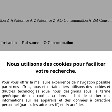
ation Z-A
Puissance A-Z
Puissance Z-A
Ø Consommation A-Z
Ø Consom
abrication
Puissance
Ø Consommation
Nous utilisons des cookies pour faciliter
07/05
50 KW (70 PS)
6.2 l/100km
votre recherche.
07/05
50 KW (70 PS)
6.2 l/100km
07/05
50 KW (70 PS)
6.2 l/100km
07/05
50 KW (70 PS)
6.2 l/100km
Pour vous offrir la meilleure expérience de navigation possible
parmi nos offres, nous et certains tiers utilisons des cookies et
07/05
50 KW (70 PS)
6.2 l/100km
d’autres technologies (que nous désignons sous le terme
06/12
50 KW (70 PS)
6.2 l/100km
générique de : « cookies ») dans le but de stocker des
07/05
50 KW (70 PS)
6.2 l/100km
informations sur les appareils et des données à caractère
07/05
50 KW (70 PS)
6.2 l/100km
personnel (par ex. les adresses IP) et d’y accéder.
06/12
50 KW (70 PS)
6.2 l/100km