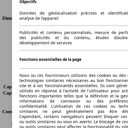
Objectifs
Type de traction
Traction avant
Données de géolocalisation précises et identifica
analyse de l’appareil
Dimensions
Longueur
3950 mm
Publicités et contenu personnalisés, mesure de per
Hauteur
1481 mm
des publicités et du contenu, études d’audi
développement de services
Largeur
1722 mm
Empattement
2489 mm
Poids maximum
1535 kg
Fonctions essentielles de la page
Charge maximale
524 kg
Portes
3
Sièges
5
Nous ou ces fournisseurs utilisons des cookies ou des o
technologies similaires nécessaires au bon fonctionn
Charge sur toit
-
site et à ses fonctionnalités essentielles. Ils sont gén
Capacité de remorquage (sans freins)
-
utilisés en réponse à l'activité de l'utilisateur pour ac
Capacité de remorquage (avec freins)
750 kg
fonctions importantes telles que la définition et la ges
Volume du coffre
295 - 979 l
informations de connexion ou des préféren
confidentialité. L'utilisation de ces cookies ou tech
similaires ne peut généralement pas être désa
Consommation
Cependant, certains navigateurs peuvent bloquer ces
ou outils similaires ou vous en avertir. Le blocage de ce
Émissions de CO2*
110 g/km (komb.)
ou outils similaires peut affecter la fonctionnalité du sit