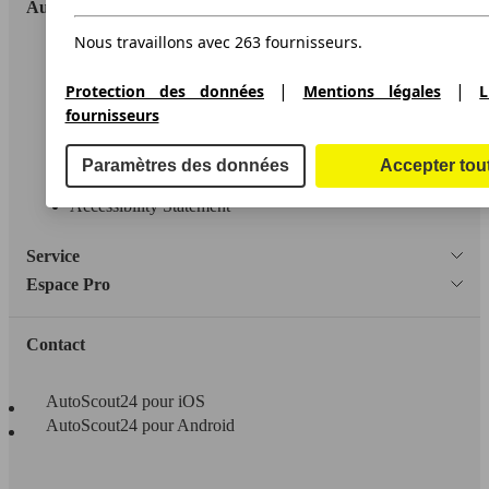
AutoScout24
Nous travaillons avec 263 fournisseurs.
A propos d'AutoScout24
|
|
Protection des données
Mentions légales
L
Conditions d'utilisation
fournisseurs
Informations légales
Paramètres des données
Accepter tou
Protection des données
Accessibility Statement
Service
Espace Pro
Contact
AutoScout24 pour iOS
AutoScout24 pour Android