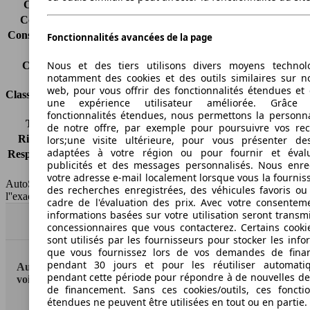
Consommation (ville)
5.3 l/100km
Consommation (route)
3.5 l/100km
Consommation (combinée)*
4.2 l/100km
Fonctionnalités avancées de la page
Classe d'émissions
Euro 4
Nous et des tiers utilisons divers moyens technol
Capacité du réservoir
43 l
notamment des cookies et des outils similaires sur no
web, pour vous offrir des fonctionnalités étendues et 
Classes d'assurance
une expérience utilisateur améliorée. Grâc
fonctionnalités étendues, nous permettons la personna
Tous risques
-
de notre offre, par exemple pour poursuivre vos re
Risques partiels
-
lors;une visite ultérieure, pour vous présenter de
adaptées à votre région ou pour fournir et éval
Responsabilité civile
-
publicités et des messages personnalisés. Nous enre
HSN/TSN
-
votre adresse e-mail localement lorsque vous la fournis
AutoScout24 France SAS décline toute responsabilité concernant
des recherches enregistrées, des véhicules favoris ou
l''exactitude des indications fournies.
cadre de l'évaluation des prix. Avec votre consentem
informations basées sur votre utilisation seront transm
Haut
concessionnaires que vous contacterez. Certains cookie
sont utilisés par les fournisseurs pour stocker les info
que vous fournissez lors de vos demandes de fina
pendant 30 jours et pour les réutiliser automati
AutoScout24: la plus grande plateforme en ligne de
pendant cette période pour répondre à de nouvelles 
voitures en Europe
de financement. Sans ces cookies/outils, ces fonctio
étendues ne peuvent être utilisées en tout ou en partie.