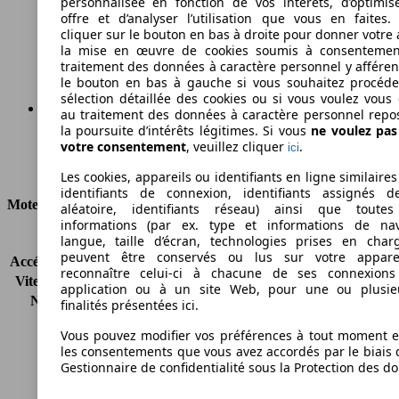
personnalisée en fonction de vos intérêts, d’optimis
110 g/km
offre et d’analyser l’utilisation que vous en faites. 
cliquer sur le bouton en bas à droite pour donner votre 
Émissions de CO2 (combinées)*
la mise en œuvre de cookies soumis à consentemen
traitement des données à caractère personnel y afféren
le bouton en bas à gauche si vous souhaitez procéd
sélection détaillée des cookies ou si vous voulez vous
au traitement des données à caractère personnel repo
la poursuite d’intérêts légitimes. Si vous
ne voulez pa
Ø 4.2 l/100km
votre consentement
, veuillez cliquer
.
ici
Consommation
Les cookies, appareils ou identifiants en ligne similaires
identifiants de connexion, identifiants assignés 
Moteur et Puissance
aléatoire, identifiants réseau) ainsi que toutes
informations (par ex. type et informations de nav
langue, taille d’écran, technologies prises en charg
KW (CH)
50 kW (68 PS)
peuvent être conservés ou lus sur votre appare
Accélération (0-100 km/h)
14.9s
reconnaître celui-ci à chacune de ses connexion
Vitesse maximale (km/h)
162 km/h
application ou à un site Web, pour une ou plusie
Nombre de vitesses
5
finalités présentées ici.
Couple
160 nm
Vous pouvez modifier vos préférences à tout moment et
Cylindrée
1398 ccm
les consentements que vous avez accordés par le biais 
Carburant
Diesel
Gestionnaire de confidentialité sous la Protection des d
Cylindres
4
Transmission
Boîte manuelle