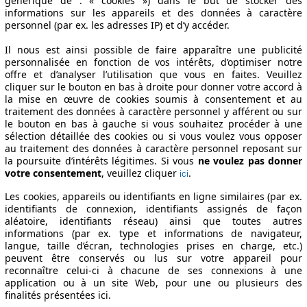
générique de : « cookies ») dans le but de stocker des
06/12
50 KW (68 PS)
4.3 l/100km
informations sur les appareils et des données à caractère
08/11
50 KW (68 PS)
4.5 l/100km
personnel (par ex. les adresses IP) et d’y accéder.
06/12
50 KW (68 PS)
4.3 l/100km
Il nous est ainsi possible de faire apparaître une publicité
07/07
50 KW (68 PS)
4.3 l/100km
personnalisée en fonction de vos intérêts, d’optimiser notre
08/11
50 KW (68 PS)
4.5 l/100km
offre et d’analyser l’utilisation que vous en faites. Veuillez
06/12
50 KW (68 PS)
4.3 l/100km
cliquer sur le bouton en bas à droite pour donner votre accord à
08/11
50 KW (68 PS)
4.5 l/100km
la mise en œuvre de cookies soumis à consentement et au
traitement des données à caractère personnel y afférent ou sur
le bouton en bas à gauche si vous souhaitez procéder à une
sélection détaillée des cookies ou si vous voulez vous opposer
au traitement des données à caractère personnel reposant sur
la poursuite d’intérêts légitimes. Si vous
ne voulez pas donner
votre consentement
, veuillez cliquer
.
ici
Les cookies, appareils ou identifiants en ligne similaires (par ex.
identifiants de connexion, identifiants assignés de façon
aléatoire, identifiants réseau) ainsi que toutes autres
informations (par ex. type et informations de navigateur,
iques
langue, taille d’écran, technologies prises en charge, etc.)
peuvent être conservés ou lus sur votre appareil pour
reconnaître celui-ci à chacune de ses connexions à une
application ou à un site Web, pour une ou plusieurs des
finalités présentées ici.