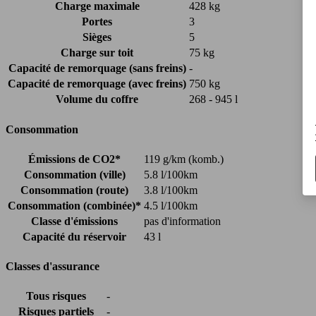
Charge maximale
428 kg
Portes
3
Sièges
5
Charge sur toit
75 kg
Capacité de remorquage (sans freins)
-
Capacité de remorquage (avec freins)
750 kg
Volume du coffre
268 - 945 l
Consommation
Émissions de CO2*
119 g/km (komb.)
Consommation (ville)
5.8 l/100km
Consommation (route)
3.8 l/100km
Consommation (combinée)*
4.5 l/100km
Classe d'émissions
pas d'information
Capacité du réservoir
43 l
Classes d'assurance
Tous risques
-
Risques partiels
-