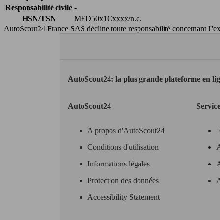
Responsabilité civile
-
HSN/TSN
MFD50x1Cxxxx/n.c.
AutoScout24 France SAS décline toute responsabilité concernant l''exa
AutoScout24: la plus grande plateforme en li
AutoScout24
Servic
A propos d'AutoScout24
Conditions d'utilisation
A
Informations légales
A
Protection des données
A
Accessibility Statement