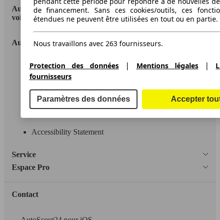
pendant cette période pour répondre à de nouvelles 
AutoScout24: la plus grande plateforme en ligne de
de financement. Sans ces cookies/outils, ces fonctio
voitures en Europe
étendues ne peuvent être utilisées en tout ou en partie.
AutoScout24
Nous travaillons avec 263 fournisseurs.
|
|
A propos d'AutoScout24
Protection des données
Mentions légales
L
fournisseurs
Conditions d'utilisation
Informations légales
Paramètres des données
Accepter tou
Protection des données
Accessibility Statement
Service
Espace Pro
Contact
AutoScout24 pour iOS