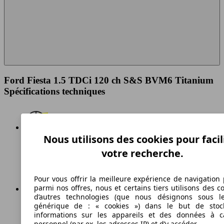
Ford Fiesta 1.5 TDCi 120 ch S&S BVM6 Titanium
Spécifications techniques
Nous utilisons des cookies pour facil
195 km/h
votre recherche.
Vitesse maximale
Pour vous offrir la meilleure expérience de navigation 
parmi nos offres, nous et certains tiers utilisons des c
d’autres technologies (que nous désignons sous l
générique de : « cookies ») dans le but de stoc
Diesel
informations sur les appareils et des données à c
Carburant
personnel (par ex. les adresses IP) et d’y accéder.