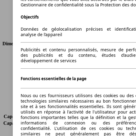
Cylindrée
1499 ccm
Gestionnaire de confidentialité sous la Protection des d
Carburant
Diesel
Objectifs
Cylindres
4
Transmission
Boîte manuelle
Données de géolocalisation précises et identifica
Type de traction
Traction avant
analyse de l’appareil
Dimensions
Publicités et contenu personnalisés, mesure de per
des publicités et du contenu, études d’audi
Longueur
4040 mm
développement de services
Hauteur
1476 mm
Largeur
1783 mm
Empattement
-
Fonctions essentielles de la page
Poids maximum
1690 kg
Charge maximale
483 kg
Nous ou ces fournisseurs utilisons des cookies ou des o
Portes
3
technologies similaires nécessaires au bon fonctionn
Sièges
5
site et à ses fonctionnalités essentielles. Ils sont gén
Charge sur toit
-
utilisés en réponse à l'activité de l'utilisateur pour ac
Capacité de remorquage (sans freins)
590 kg
fonctions importantes telles que la définition et la ges
informations de connexion ou des préféren
Capacité de remorquage (avec freins)
1000 kg
confidentialité. L'utilisation de ces cookies ou tech
Volume du coffre
292 - 1093 l
similaires ne peut généralement pas être désa