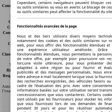
Cependant, certains navigateurs peuvent bloquer ces
Consommation
ou outils similaires ou vous en avertir. Le blocage de ce
ou outils similaires peut affecter la fonctionnalité du sit
Émissions de CO2*
104 g/km (komb.)
Consommation (ville)
4.7 l/100km
Fonctionnalités avancées de la page
Consommation (route)
3.8 l/100km
Consommation (combinée)*
4.2 l/100km
Nous et des tiers utilisons divers moyens technol
Classe d'émissions
Euro 6d-TEMP
notamment des cookies et des outils similaires sur no
Capacité du réservoir
42 l
web, pour vous offrir des fonctionnalités étendues et 
une expérience utilisateur améliorée. Grâc
fonctionnalités étendues, nous permettons la personna
Classes d'assurance
de notre offre, par exemple pour poursuivre vos re
lors;une visite ultérieure, pour vous présenter de
Tous risques
-
adaptées à votre région ou pour fournir et éval
Risques partiels
-
publicités et des messages personnalisés. Nous enre
Responsabilité civile
-
votre adresse e-mail localement lorsque vous la fournis
des recherches enregistrées, des véhicules favoris ou
HSN/TSN
n.c./n.c.
cadre de l'évaluation des prix. Avec votre consentem
AutoScout24 France SAS décline toute responsabilité concernant
informations basées sur votre utilisation seront transm
l''exactitude des indications fournies.
concessionnaires que vous contacterez. Certains cookie
sont utilisés par les fournisseurs pour stocker les info
Haut
que vous fournissez lors de vos demandes de fina
pendant 30 jours et pour les réutiliser automati