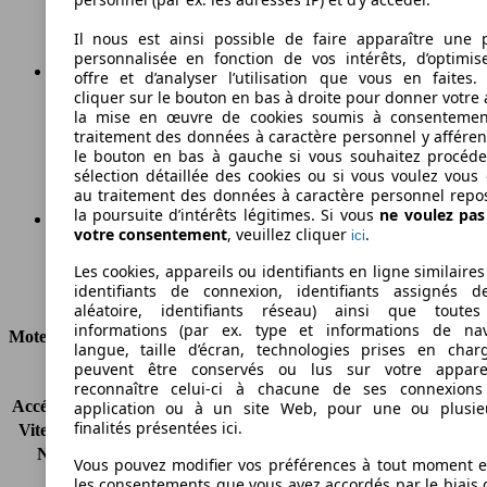
Il nous est ainsi possible de faire apparaître une p
personnalisée en fonction de vos intérêts, d’optimis
offre et d’analyser l’utilisation que vous en faites. 
cliquer sur le bouton en bas à droite pour donner votre 
104 g/km
la mise en œuvre de cookies soumis à consentemen
traitement des données à caractère personnel y afféren
Émissions de CO2 (combinées)*
le bouton en bas à gauche si vous souhaitez procéd
sélection détaillée des cookies ou si vous voulez vous
au traitement des données à caractère personnel repo
la poursuite d’intérêts légitimes. Si vous
ne voulez pa
votre consentement
, veuillez cliquer
.
ici
Ø 4.2 l/100km
Les cookies, appareils ou identifiants en ligne similaires
identifiants de connexion, identifiants assignés 
Consommation
aléatoire, identifiants réseau) ainsi que toutes
informations (par ex. type et informations de nav
Moteur et Puissance
langue, taille d’écran, technologies prises en charg
peuvent être conservés ou lus sur votre appare
KW (CH)
88 kW (120 PS)
reconnaître celui-ci à chacune de ses connexion
Accélération (0-100 km/h)
9.0s
application ou à un site Web, pour une ou plusie
finalités présentées ici.
Vitesse maximale (km/h)
195 km/h
Nombre de vitesses
6
Vous pouvez modifier vos préférences à tout moment et
Couple
270 nm
les consentements que vous avez accordés par le biais 