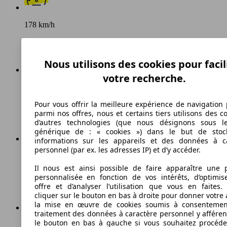
178 km/h
Vitesse maximale
Nous utilisons des cookies pour facil
votre recherche.
Diesel
Pour vous offrir la meilleure expérience de navigation 
Carburant
parmi nos offres, nous et certains tiers utilisons des c
d’autres technologies (que nous désignons sous l
générique de : « cookies ») dans le but de stoc
informations sur les appareils et des données à c
personnel (par ex. les adresses IP) et d’y accéder.
82 g/km
Il nous est ainsi possible de faire apparaître une p
Émissions de CO2 (combinées)*
personnalisée en fonction de vos intérêts, d’optimis
offre et d’analyser l’utilisation que vous en faites. 
cliquer sur le bouton en bas à droite pour donner votre 
la mise en œuvre de cookies soumis à consentemen
traitement des données à caractère personnel y afféren
le bouton en bas à gauche si vous souhaitez procéd
Ø 3.2 l/100km