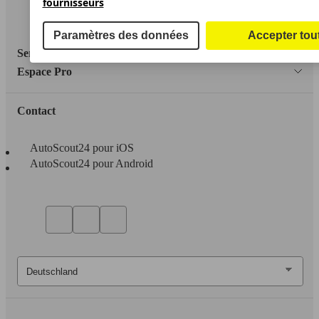
fournisseurs
Accessibility Statement
Paramètres des données
Accepter tou
Service
Espace Pro
Contact
AutoScout24 pour iOS
AutoScout24 pour Android