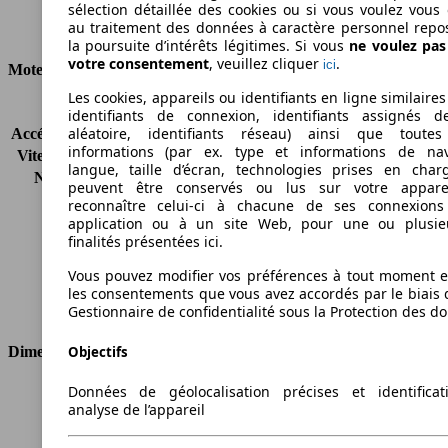
sélection détaillée des cookies ou si vous voulez vous
au traitement des données à caractère personnel repo
Consommation
la poursuite d’intérêts légitimes. Si vous
ne voulez pa
votre consentement
, veuillez cliquer
.
ici
Moteur et Puissance
Les cookies, appareils ou identifiants en ligne similaires
KW (CH)
70 kW (95 PS)
identifiants de connexion, identifiants assignés 
aléatoire, identifiants réseau) ainsi que toutes
Accélération (0-100 km/h)
11.9s
informations (par ex. type et informations de nav
Vitesse maximale (km/h)
178 km/h
langue, taille d’écran, technologies prises en charg
Nombre de vitesses
5
peuvent être conservés ou lus sur votre appare
Couple
215 nm
reconnaître celui-ci à chacune de ses connexion
Cylindrée
1498 ccm
application ou à un site Web, pour une ou plusie
finalités présentées ici.
Carburant
Diesel
Cylindres
4
Vous pouvez modifier vos préférences à tout moment et
Transmission
Boîte manuelle
les consentements que vous avez accordés par le biais 
Type de traction
Traction avant
Gestionnaire de confidentialité sous la Protection des d
Dimensions
Objectifs
Données de géolocalisation précises et identifica
Longueur
3969 mm
analyse de l’appareil
Hauteur
1495 mm
Largeur
1722 mm