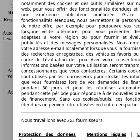
notamment des cookies et des outils similaires sur no
Tous risques
-
web, pour vous offrir des fonctionnalités étendues et 
Risques partiels
-
une expérience utilisateur améliorée. Grâc
Responsabilité civile
-
fonctionnalités étendues, nous permettons la personna
de notre offre, par exemple pour poursuivre vos re
HSN/TSN
n.c./n.c.
lors;une visite ultérieure, pour vous présenter de
AutoScout24 France SAS décline toute responsabilité concernant
adaptées à votre région ou pour fournir et éval
l''exactitude des indications fournies.
publicités et des messages personnalisés. Nous enre
votre adresse e-mail localement lorsque vous la fournis
Haut
des recherches enregistrées, des véhicules favoris ou
cadre de l'évaluation des prix. Avec votre consentem
informations basées sur votre utilisation seront transm
AutoScout24: la plus grande plateforme en ligne de
concessionnaires que vous contacterez. Certains cookie
voitures en Europe
sont utilisés par les fournisseurs pour stocker les info
que vous fournissez lors de vos demandes de fina
pendant 30 jours et pour les réutiliser automati
AutoScout24
pendant cette période pour répondre à de nouvelles 
de financement. Sans ces cookies/outils, ces fonctio
étendues ne peuvent être utilisées en tout ou en partie.
A propos d'AutoScout24
Conditions d'utilisation
Nous travaillons avec 263 fournisseurs.
Informations légales
|
|
Protection des données
Mentions légales
L
Protection des données