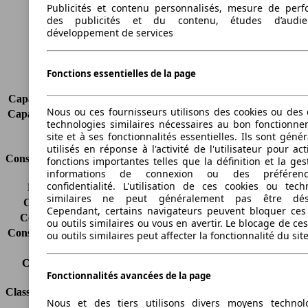
Publicités et contenu personnalisés, mesure de per
Empattement
2489 mm
des publicités et du contenu, études d’audi
Poids maximum
1570 kg
développement de services
Charge maximale
462 kg
Portes
3
Sièges
5
Fonctions essentielles de la page
Charge sur toit
-
Capacité de remorquage (sans freins)
-
Nous ou ces fournisseurs utilisons des cookies ou des o
Capacité de remorquage (avec freins)
-
technologies similaires nécessaires au bon fonctionn
Volume du coffre
290 - 974 l
site et à ses fonctionnalités essentielles. Ils sont gén
utilisés en réponse à l'activité de l'utilisateur pour ac
Consommation
fonctions importantes telles que la définition et la ges
informations de connexion ou des préféren
confidentialité. L'utilisation de ces cookies ou tech
Émissions de CO2*
82 g/km (komb.)
similaires ne peut généralement pas être désa
Consommation (ville)
3.4 l/100km
Cependant, certains navigateurs peuvent bloquer ces
Consommation (route)
3.0 l/100km
ou outils similaires ou vous en avertir. Le blocage de ce
Consommation (combinée)*
3.2 l/100km
ou outils similaires peut affecter la fonctionnalité du sit
Classe d'émissions
Euro 6
Capacité du réservoir
40 l
Fonctionnalités avancées de la page
Classes d'assurance
Nous et des tiers utilisons divers moyens technol