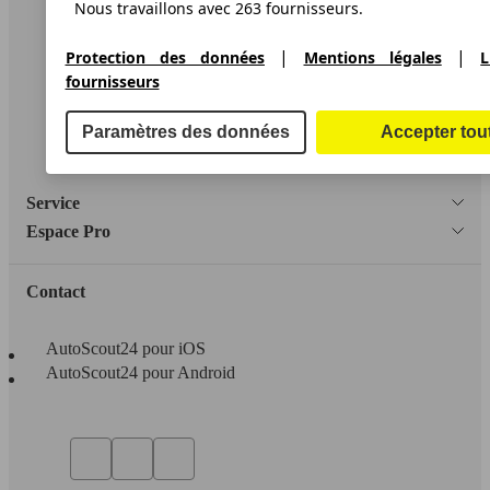
A propos d'AutoScout24
Nous travaillons avec 263 fournisseurs.
Conditions d'utilisation
|
|
Protection des données
Mentions légales
L
Informations légales
fournisseurs
Protection des données
Paramètres des données
Accepter tou
Accessibility Statement
Service
Espace Pro
Contact
AutoScout24 pour iOS
AutoScout24 pour Android