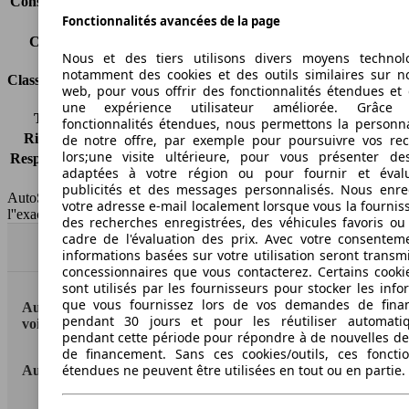
Consommation (combinée)*
6.4 l/100km
Fonctionnalités avancées de la page
Classe d'émissions
pas d'information
Capacité du réservoir
45 l
Nous et des tiers utilisons divers moyens technol
notamment des cookies et des outils similaires sur no
Classes d'assurance
web, pour vous offrir des fonctionnalités étendues et 
une expérience utilisateur améliorée. Grâc
Tous risques
-
fonctionnalités étendues, nous permettons la personna
Risques partiels
-
de notre offre, par exemple pour poursuivre vos re
lors;une visite ultérieure, pour vous présenter de
Responsabilité civile
-
adaptées à votre région ou pour fournir et éval
HSN/TSN
MFD13x1Cxxxx/n.c.
publicités et des messages personnalisés. Nous enre
AutoScout24 France SAS décline toute responsabilité concernant
votre adresse e-mail localement lorsque vous la fournis
l''exactitude des indications fournies.
des recherches enregistrées, des véhicules favoris ou
cadre de l'évaluation des prix. Avec votre consentem
Haut
informations basées sur votre utilisation seront transm
concessionnaires que vous contacterez. Certains cookie
sont utilisés par les fournisseurs pour stocker les info
que vous fournissez lors de vos demandes de fina
AutoScout24: la plus grande plateforme en ligne de
pendant 30 jours et pour les réutiliser automati
voitures en Europe
pendant cette période pour répondre à de nouvelles 
de financement. Sans ces cookies/outils, ces fonctio
étendues ne peuvent être utilisées en tout ou en partie.
AutoScout24