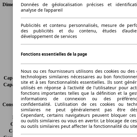
Données de géolocalisation précises et identifica
Dimensions
analyse de l’appareil
Longueur
3918 mm
Hauteur
1429 mm
Publicités et contenu personnalisés, mesure de per
des publicités et du contenu, études d’audi
Largeur
1685 mm
développement de services
Empattement
2486 mm
Poids maximum
1525 kg
Charge maximale
427 kg
Fonctions essentielles de la page
Portes
3
Sièges
5
Nous ou ces fournisseurs utilisons des cookies ou des o
Charge sur toit
75 kg
technologies similaires nécessaires au bon fonctionn
Capacité de remorquage (sans freins)
-
site et à ses fonctionnalités essentielles. Ils sont gén
Capacité de remorquage (avec freins)
900 kg
utilisés en réponse à l'activité de l'utilisateur pour ac
Volume du coffre
268 - 945 l
fonctions importantes telles que la définition et la ges
informations de connexion ou des préféren
confidentialité. L'utilisation de ces cookies ou tech
Consommation
similaires ne peut généralement pas être désa
Cependant, certains navigateurs peuvent bloquer ces
Émissions de CO2*
153 g/km (komb.)
ou outils similaires ou vous en avertir. Le blocage de ce
Consommation (ville)
8.8 l/100km
ou outils similaires peut affecter la fonctionnalité du sit
Consommation (route)
5.1 l/100km