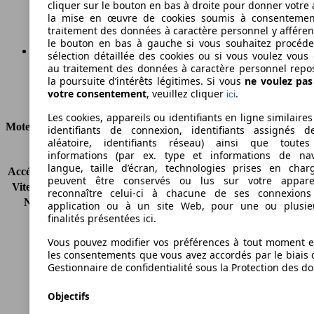
Émissions de CO2 (combinées)*
cliquer sur le bouton en bas à droite pour donner votre 
la mise en œuvre de cookies soumis à consentemen
traitement des données à caractère personnel y afféren
le bouton en bas à gauche si vous souhaitez procéd
sélection détaillée des cookies ou si vous voulez vous
au traitement des données à caractère personnel repo
Ø 6.4 l/100km
la poursuite d’intérêts légitimes. Si vous
ne voulez pa
votre consentement
, veuillez cliquer
.
ici
Consommation
Les cookies, appareils ou identifiants en ligne similaires
Moteur et Puissance
identifiants de connexion, identifiants assignés 
aléatoire, identifiants réseau) ainsi que toutes
informations (par ex. type et informations de nav
KW (CH)
73 kW (100 PS)
langue, taille d’écran, technologies prises en charg
Accélération (0-100 km/h)
11.0s
peuvent être conservés ou lus sur votre appare
Vitesse maximale (km/h)
184 km/h
reconnaître celui-ci à chacune de ses connexion
Nombre de vitesses
5
application ou à un site Web, pour une ou plusie
Couple
143 nm
finalités présentées ici.
Cylindrée
1596 ccm
Vous pouvez modifier vos préférences à tout moment et
Carburant
Essence
les consentements que vous avez accordés par le biais 
Cylindres
4
Gestionnaire de confidentialité sous la Protection des d
Transmission
Boîte manuelle
Type de traction
Traction avant
Objectifs