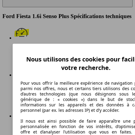
Ford Fiesta 1.6i Senso Plus Spécifications techniques
184 km/h
Nous utilisons des cookies pour facil
Vitesse maximale
votre recherche.
Pour vous offrir la meilleure expérience de navigation 
Essence
parmi nos offres, nous et certains tiers utilisons des c
d’autres technologies (que nous désignons sous l
Carburant
générique de : « cookies ») dans le but de stoc
informations sur les appareils et des données à c
personnel (par ex. les adresses IP) et d’y accéder.
Il nous est ainsi possible de faire apparaître une p
153 g/km
personnalisée en fonction de vos intérêts, d’optimis
offre et d’analyser l’utilisation que vous en faites. 