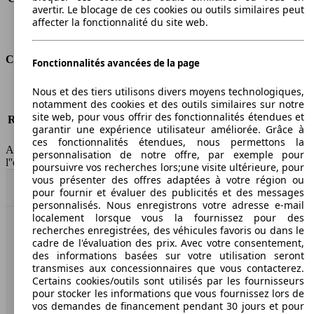
avertir. Le blocage de ces cookies ou outils similaires peut
Classe d'émissions
pas d'information
affecter la fonctionnalité du site web.
Capacité du réservoir
45 l
Classes d'assurance
Fonctionnalités avancées de la page
Tous risques
-
Nous et des tiers utilisons divers moyens technologiques,
notamment des cookies et des outils similaires sur notre
Risques partiels
-
site web, pour vous offrir des fonctionnalités étendues et
Responsabilité civile
-
garantir une expérience utilisateur améliorée. Grâce à
HSN/TSN
MFD16x1Cxxxx/n.c.
ces fonctionnalités étendues, nous permettons la
AutoScout24 France SAS décline toute responsabilité concernant
personnalisation de notre offre, par exemple pour
l''exactitude des indications fournies.
poursuivre vos recherches lors;une visite ultérieure, pour
vous présenter des offres adaptées à votre région ou
Haut
pour fournir et évaluer des publicités et des messages
personnalisés. Nous enregistrons votre adresse e-mail
localement lorsque vous la fournissez pour des
recherches enregistrées, des véhicules favoris ou dans le
AutoScout24: la plus grande plateforme en ligne de
cadre de l'évaluation des prix. Avec votre consentement,
voitures en Europe
des informations basées sur votre utilisation seront
transmises aux concessionnaires que vous contacterez.
Certains cookies/outils sont utilisés par les fournisseurs
AutoScout24
pour stocker les informations que vous fournissez lors de
vos demandes de financement pendant 30 jours et pour
A propos d'AutoScout24