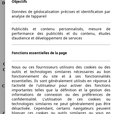
Objectifs
Dimensions
Données de géolocalisation précises et identification par
Longueur
3917 mm
analyse de l’appareil
Hauteur
1463 mm
Largeur
1683 mm
Publicités et contenu personnalisés, mesure de
Empattement
2486 mm
performance des publicités et du contenu, études
Poids maximum
1590 kg
d’audience et développement de services
Charge maximale
453 kg
Portes
3
Sièges
5
Fonctions essentielles de la page
Charge sur toit
-
Capacité de remorquage (sans freins)
-
Nous ou ces fournisseurs utilisons des cookies ou des
Capacité de remorquage (avec freins)
-
outils et technologies similaires nécessaires au bon
Volume du coffre
284 - 613 l
fonctionnement du site et à ses fonctionnalités
essentielles. Ils sont généralement utilisés en réponse à
l'activité de l'utilisateur pour activer des fonctions
Consommation
importantes telles que la définition et la gestion des
informations de connexion ou des préférences de
Émissions de CO2*
179 g/km (komb.)
confidentialité. L'utilisation de ces cookies ou
Consommation (ville)
10.4 l/100km
technologies similaires ne peut généralement pas être
Consommation (route)
5.7 l/100km
désactivée. Cependant, certains navigateurs peuvent
bloquer ces cookies ou outils similaires ou vous en
Consommation (combinée)*
7.4 l/100km