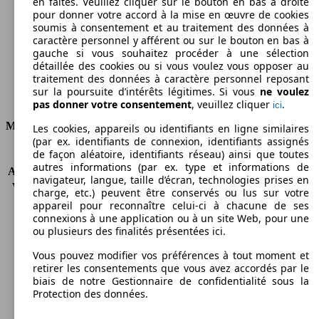
Émissions de CO2 (combinées)*
en faites. Veuillez cliquer sur le bouton en bas à droite
pour donner votre accord à la mise en œuvre de cookies
soumis à consentement et au traitement des données à
caractère personnel y afférent ou sur le bouton en bas à
gauche si vous souhaitez procéder à une sélection
détaillée des cookies ou si vous voulez vous opposer au
Ø 7.4 l/100km
traitement des données à caractère personnel reposant
sur la poursuite d’intérêts légitimes. Si vous
ne voulez
Consommation
pas donner votre consentement
, veuillez cliquer
.
ici
Moteur et Puissance
Les cookies, appareils ou identifiants en ligne similaires
(par ex. identifiants de connexion, identifiants assignés
de façon aléatoire, identifiants réseau) ainsi que toutes
KW (CH)
110 kW (150 PS)
autres informations (par ex. type et informations de
Accélération (0-100 km/h)
8.4s
navigateur, langue, taille d’écran, technologies prises en
Vitesse maximale (km/h)
179 km/h
charge, etc.) peuvent être conservés ou lus sur votre
Nombre de vitesses
5
appareil pour reconnaître celui-ci à chacune de ses
connexions à une application ou à un site Web, pour une
Couple
190 nm
ou plusieurs des finalités présentées ici.
Cylindrée
1999 ccm
Carburant
Essence
Vous pouvez modifier vos préférences à tout moment et
Cylindres
4
retirer les consentements que vous avez accordés par le
biais de notre Gestionnaire de confidentialité sous la
Transmission
Boîte manuelle
Protection des données.
Type de traction
Traction avant