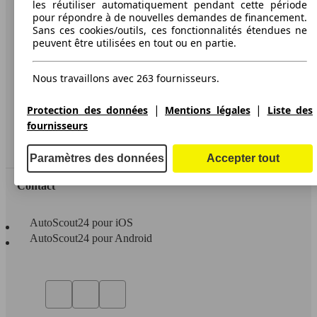
les réutiliser automatiquement pendant cette période
pour répondre à de nouvelles demandes de financement.
Conditions d'utilisation
Sans ces cookies/outils, ces fonctionnalités étendues ne
peuvent être utilisées en tout ou en partie.
Informations légales
Protection des données
Nous travaillons avec 263 fournisseurs.
Accessibility Statement
|
|
Protection des données
Mentions légales
Liste des
fournisseurs
Service
Espace Pro
Paramètres des données
Accepter tout
Contact
AutoScout24 pour iOS
AutoScout24 pour Android