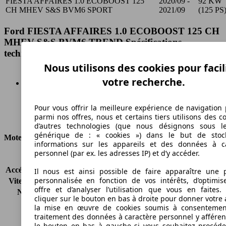
FIESTA AFFAIRES 1.0 ECOBOOST 125
2020/09 -
92 KW
CH MHEV S&S BVM6 SPORT
2021/09
(125 PS
Ford FIESTA AFFAIRES 1.0 ECOBOOST 125 CH
MHEV S&S BVM6 TREND Spécifications
techniques
Nous utilisons des cookies pour facil
votre recherche.
Essence
Pour vous offrir la meilleure expérience de navigation 
parmi nos offres, nous et certains tiers utilisons des c
Carburant
d’autres technologies (que nous désignons sous l
générique de : « cookies ») dans le but de stoc
Moteur et Puissance
informations sur les appareils et des données à c
personnel (par ex. les adresses IP) et d’y accéder.
KW (CH)
92 kW (125 PS)
Accélération (0-100 km/h)
-
Il nous est ainsi possible de faire apparaître une p
personnalisée en fonction de vos intérêts, d’optimis
Vitesse maximale (km/h)
-
offre et d’analyser l’utilisation que vous en faites. 
Nombre de vitesses
6
cliquer sur le bouton en bas à droite pour donner votre 
Couple
210 nm
la mise en œuvre de cookies soumis à consentemen
Cylindrée
999 ccm
traitement des données à caractère personnel y afféren
Carburant
Essence
le bouton en bas à gauche si vous souhaitez procéd