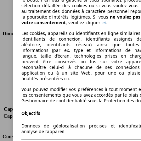
sélection détaillée des cookies ou si vous voulez vous
Cylindres
3
au traitement des données à caractère personnel repo
Transmission
Boîte manuelle
la poursuite d’intérêts légitimes. Si vous
ne voulez pa
Type de traction
Traction avant
votre consentement
, veuillez cliquer
.
ici
Les cookies, appareils ou identifiants en ligne similaires
Dimensions
identifiants de connexion, identifiants assignés 
aléatoire, identifiants réseau) ainsi que toutes
Longueur
3969 mm
informations (par ex. type et informations de nav
Hauteur
1433 mm
langue, taille d’écran, technologies prises en charg
Largeur
1722 mm
peuvent être conservés ou lus sur votre appare
reconnaître celui-ci à chacune de ses connexion
Empattement
2489 mm
application ou à un site Web, pour une ou plusie
Poids maximum
1655 kg
finalités présentées ici.
Charge maximale
464 kg
Portes
3
Vous pouvez modifier vos préférences à tout moment et
les consentements que vous avez accordés par le biais 
Sièges
2
Gestionnaire de confidentialité sous la Protection des d
Charge sur toit
-
Capacité de remorquage (sans freins)
-
Objectifs
Capacité de remorquage (avec freins)
-
Volume du coffre
295 - 982 l
Données de géolocalisation précises et identifica
analyse de l’appareil
Consommation