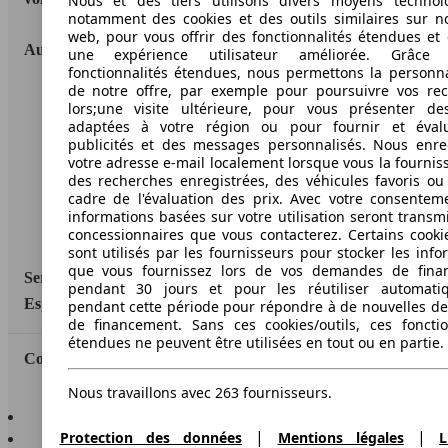
Nous et des tiers utilisons divers moyens technol
notamment des cookies et des outils similaires sur no
web, pour vous offrir des fonctionnalités étendues et 
AutoScout24
une expérience utilisateur améliorée. Grâc
fonctionnalités étendues, nous permettons la personna
de notre offre, par exemple pour poursuivre vos re
A propos d'AutoScout24
lors;une visite ultérieure, pour vous présenter de
adaptées à votre région ou pour fournir et éval
Conditions d'utilisation
publicités et des messages personnalisés. Nous enre
votre adresse e-mail localement lorsque vous la fournis
Informations légales
des recherches enregistrées, des véhicules favoris ou
Protection des données
cadre de l'évaluation des prix. Avec votre consentem
informations basées sur votre utilisation seront transm
Accessibility Statement
concessionnaires que vous contacterez. Certains cookie
sont utilisés par les fournisseurs pour stocker les info
que vous fournissez lors de vos demandes de fina
Service
pendant 30 jours et pour les réutiliser automati
Espace Pro
pendant cette période pour répondre à de nouvelles 
de financement. Sans ces cookies/outils, ces fonctio
étendues ne peuvent être utilisées en tout ou en partie.
Contact
Nous travaillons avec 263 fournisseurs.
AutoScout24 pour iOS
AutoScout24 pour Android
|
|
Protection des données
Mentions légales
L