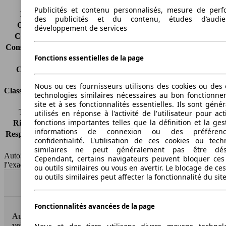
Publicités et contenu personnalisés, mesure de per
Émissions de CO2*
-
des publicités et du contenu, études d’audi
Consommation (ville)
-
développement de services
Consommation (route)
-
Consommation (combinée)*
-
Fonctions essentielles de la page
Classe d'émissions
Euro 6d
Capacité du réservoir
40 l
Nous ou ces fournisseurs utilisons des cookies ou des o
Classes d'assurance
technologies similaires nécessaires au bon fonctionn
site et à ses fonctionnalités essentielles. Ils sont gén
Tous risques
-
utilisés en réponse à l'activité de l'utilisateur pour ac
fonctions importantes telles que la définition et la ges
Risques partiels
-
informations de connexion ou des préféren
Responsabilité civile
-
confidentialité. L'utilisation de ces cookies ou tech
HSN/TSN
n.c./n.c.
similaires ne peut généralement pas être désa
AutoScout24 France SAS décline toute responsabilité concernant
Cependant, certains navigateurs peuvent bloquer ces
l''exactitude des indications fournies.
ou outils similaires ou vous en avertir. Le blocage de ce
ou outils similaires peut affecter la fonctionnalité du sit
Haut
Fonctionnalités avancées de la page
AutoScout24: la plus grande plateforme en ligne de
voitures en Europe