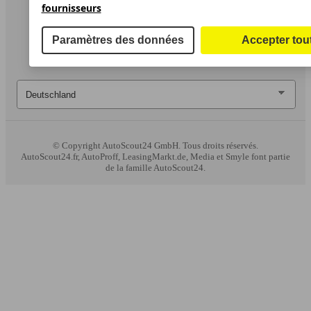
fournisseurs
Paramètres des données
Accepter tou
© Copyright
AutoScout24 GmbH. Tous droits réservés.
AutoScout24.fr, AutoProff, LeasingMarkt.de, Media et Smyle font partie
de la famille AutoScout24.