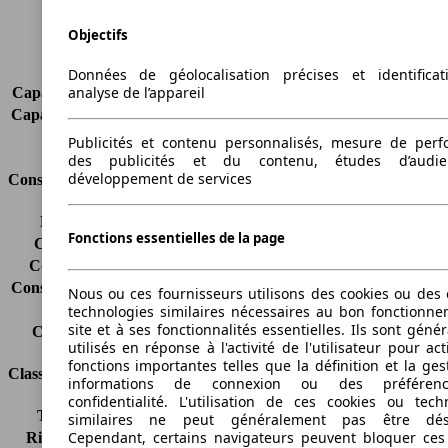
Charge maximale
478 kg
Portes
3
Objectifs
Sièges
2
Charge sur toit
-
Données de géolocalisation précises et identifica
analyse de l’appareil
Capacité de remorquage (sans freins)
-
Capacité de remorquage (avec freins)
-
Volume du coffre
295 - 982 l
Publicités et contenu personnalisés, mesure de per
des publicités et du contenu, études d’audi
développement de services
Consommation
Émissions de CO2*
110 g/km (komb.)
Fonctions essentielles de la page
Consommation (ville)
-
Consommation (route)
-
Consommation (combinée)*
-
Nous ou ces fournisseurs utilisons des cookies ou des o
Classe d'émissions
Euro 6d-TEMP
technologies similaires nécessaires au bon fonctionn
site et à ses fonctionnalités essentielles. Ils sont gén
Capacité du réservoir
40 l
utilisés en réponse à l'activité de l'utilisateur pour ac
fonctions importantes telles que la définition et la ges
Classes d'assurance
informations de connexion ou des préféren
confidentialité. L'utilisation de ces cookies ou tech
Tous risques
-
similaires ne peut généralement pas être désa
Cependant, certains navigateurs peuvent bloquer ces
Risques partiels
-