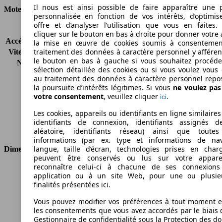
Il nous est ainsi possible de faire apparaître une p
Moteur et Puissance
personnalisée en fonction de vos intérêts, d’optimis
offre et d’analyser l’utilisation que vous en faites. 
KW (CH)
63 kW (85 PS)
cliquer sur le bouton en bas à droite pour donner votre 
Accélération (0-100 km/h)
-
la mise en œuvre de cookies soumis à consentemen
traitement des données à caractère personnel y afféren
Vitesse maximale (km/h)
-
le bouton en bas à gauche si vous souhaitez procéd
Nombre de vitesses
5
sélection détaillée des cookies ou si vous voulez vous
Couple
-
au traitement des données à caractère personnel repo
Cylindrée
1084 ccm
la poursuite d’intérêts légitimes. Si vous
ne voulez pa
Carburant
Essence
votre consentement
, veuillez cliquer
.
ici
Cylindres
3
Les cookies, appareils ou identifiants en ligne similaires
Transmission
Boîte manuelle
identifiants de connexion, identifiants assignés 
Type de traction
Traction avant
aléatoire, identifiants réseau) ainsi que toutes
informations (par ex. type et informations de nav
langue, taille d’écran, technologies prises en charg
Dimensions
peuvent être conservés ou lus sur votre appare
reconnaître celui-ci à chacune de ses connexion
Longueur
3969 mm
application ou à un site Web, pour une ou plusie
Hauteur
1433 mm
finalités présentées ici.
Largeur
1722 mm
Vous pouvez modifier vos préférences à tout moment et
Empattement
2489 mm
les consentements que vous avez accordés par le biais 
Poids maximum
1575 kg
Gestionnaire de confidentialité sous la Protection des d