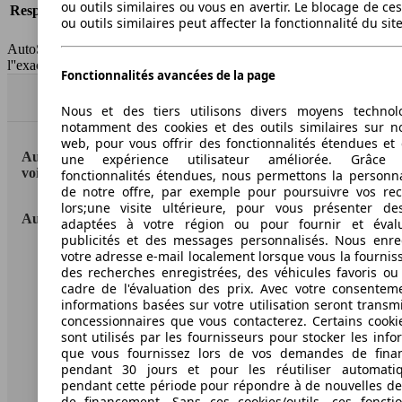
ou outils similaires ou vous en avertir. Le blocage de ce
Responsabilité civile
-
ou outils similaires peut affecter la fonctionnalité du sit
HSN/TSN
n.c./n.c.
AutoScout24 France SAS décline toute responsabilité concernant
l''exactitude des indications fournies.
Fonctionnalités avancées de la page
Haut
Nous et des tiers utilisons divers moyens technol
notamment des cookies et des outils similaires sur no
web, pour vous offrir des fonctionnalités étendues et 
AutoScout24: la plus grande plateforme en ligne de
une expérience utilisateur améliorée. Grâc
voitures en Europe
fonctionnalités étendues, nous permettons la personna
de notre offre, par exemple pour poursuivre vos re
lors;une visite ultérieure, pour vous présenter de
AutoScout24
adaptées à votre région ou pour fournir et éval
publicités et des messages personnalisés. Nous enre
votre adresse e-mail localement lorsque vous la fournis
A propos d'AutoScout24
des recherches enregistrées, des véhicules favoris ou
cadre de l'évaluation des prix. Avec votre consentem
Conditions d'utilisation
informations basées sur votre utilisation seront transm
concessionnaires que vous contacterez. Certains cookie
Informations légales
sont utilisés par les fournisseurs pour stocker les info
Protection des données
que vous fournissez lors de vos demandes de fina
pendant 30 jours et pour les réutiliser automati
Accessibility Statement
pendant cette période pour répondre à de nouvelles 
de financement. Sans ces cookies/outils, ces fonctio