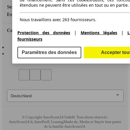
étendues ne peuvent être utilisées en tout ou en partie.
Service
Espace Pro
Nous travaillons avec 263 fournisseurs.
Contact
|
|
Protection des données
Mentions légales
L
fournisseurs
AutoScout24 pour iOS
AutoScout24 pour Android
Paramètres des données
Accepter tou
© Copyright
AutoScout24 GmbH. Tous droits réservés.
AutoScout24.fr, AutoProff, LeasingMarkt.de, Media et Smyle font partie
de la famille AutoScout24.