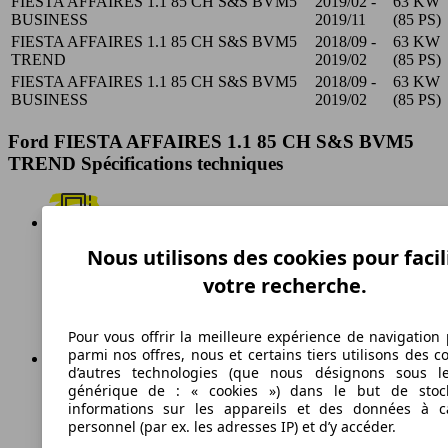
FIESTA AFFAIRES 1.1 85 CH S&S BVM5
2019/02 -
63 KW
BUSINESS
2019/11
(85 PS)
FIESTA AFFAIRES 1.1 85 CH S&S BVM5
2018/09 -
63 KW
TREND
2019/02
(85 PS)
FIESTA AFFAIRES 1.1 85 CH S&S BVM5
2018/09 -
63 KW
BUSINESS
2019/02
(85 PS)
Ford FIESTA AFFAIRES 1.1 85 CH S&S BVM5
TREND Spécifications techniques
Nous utilisons des cookies pour facil
Essence
votre recherche.
Carburant
Pour vous offrir la meilleure expérience de navigation 
parmi nos offres, nous et certains tiers utilisons des c
d’autres technologies (que nous désignons sous l
générique de : « cookies ») dans le but de stoc
110 g/km
informations sur les appareils et des données à c
personnel (par ex. les adresses IP) et d’y accéder.
Émissions de CO2 (combinées)*