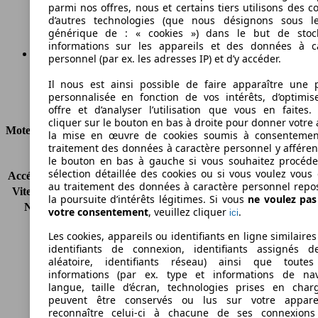
Émissions de CO2 (combinées)*
parmi nos offres, nous et certains tiers utilisons des c
d’autres technologies (que nous désignons sous l
générique de : « cookies ») dans le but de stoc
informations sur les appareils et des données à c
personnel (par ex. les adresses IP) et d’y accéder.
Ø 5.6 l/100km
Il nous est ainsi possible de faire apparaître une p
personnalisée en fonction de vos intérêts, d’optimis
Consommation
offre et d’analyser l’utilisation que vous en faites. 
cliquer sur le bouton en bas à droite pour donner votre 
Moteur et Puissance
la mise en œuvre de cookies soumis à consentemen
traitement des données à caractère personnel y afféren
KW (CH)
60 kW (82 PS)
le bouton en bas à gauche si vous souhaitez procéd
sélection détaillée des cookies ou si vous voulez vous
Accélération (0-100 km/h)
13.3s
au traitement des données à caractère personnel repo
Vitesse maximale (km/h)
168 km/h
la poursuite d’intérêts légitimes. Si vous
ne voulez pa
Nombre de vitesses
5
votre consentement
, veuillez cliquer
.
ici
Couple
114 nm
Les cookies, appareils ou identifiants en ligne similaires
Cylindrée
1242 ccm
identifiants de connexion, identifiants assignés 
Carburant
Essence
aléatoire, identifiants réseau) ainsi que toutes
Cylindres
4
informations (par ex. type et informations de nav
Transmission
Boîte manuelle
langue, taille d’écran, technologies prises en charg
peuvent être conservés ou lus sur votre appare
Type de traction
Traction avant
reconnaître celui-ci à chacune de ses connexion