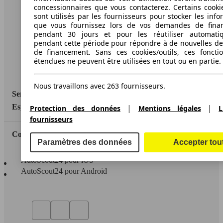
A propos d'AutoScout24
concessionnaires que vous contacterez. Certains cookie
sont utilisés par les fournisseurs pour stocker les info
Conditions d'utilisation
que vous fournissez lors de vos demandes de fina
pendant 30 jours et pour les réutiliser automati
Informations légales
pendant cette période pour répondre à de nouvelles 
de financement. Sans ces cookies/outils, ces fonctio
Protection des données
étendues ne peuvent être utilisées en tout ou en partie.
Accessibility Statement
Nous travaillons avec 263 fournisseurs.
Service
|
|
Espace Pro
Protection des données
Mentions légales
L
fournisseurs
Contact
Paramètres des données
Accepter tou
AutoScout24 pour iOS
AutoScout24 pour Android