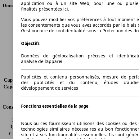
application ou à un site Web, pour une ou plusie
Dimensions
finalités présentées ici.
Longueur
3950 mm
Vous pouvez modifier vos préférences à tout moment et
les consentements que vous avez accordés par le biais 
Hauteur
1481 mm
Gestionnaire de confidentialité sous la Protection des d
Largeur
1722 mm
Empattement
2489 mm
Objectifs
Poids maximum
-
Charge maximale
-
Données de géolocalisation précises et identifica
Portes
3
analyse de l’appareil
Sièges
2
Charge sur toit
-
Publicités et contenu personnalisés, mesure de per
Capacité de remorquage (sans freins)
-
des publicités et du contenu, études d’audi
Capacité de remorquage (avec freins)
-
développement de services
Volume du coffre
-
Fonctions essentielles de la page
Consommation
Émissions de CO2*
129 g/km (komb.)
Nous ou ces fournisseurs utilisons des cookies ou des o
Consommation (ville)
7.5 l/100km
technologies similaires nécessaires au bon fonctionn
Consommation (route)
4.6 l/100km
site et à ses fonctionnalités essentielles. Ils sont gén