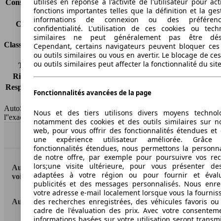
utilisés en réponse à l'activité de l'utilisateur pour ac
Consommation (combinée)*
5.6 l/100km
fonctions importantes telles que la définition et la ges
Classe d'émissions
Euro 5
informations de connexion ou des préféren
Capacité du réservoir
45 l
confidentialité. L'utilisation de ces cookies ou tech
similaires ne peut généralement pas être désa
Classes d'assurance
Cependant, certains navigateurs peuvent bloquer ces
ou outils similaires ou vous en avertir. Le blocage de ce
ou outils similaires peut affecter la fonctionnalité du sit
Tous risques
-
Risques partiels
-
Responsabilité civile
-
Fonctionnalités avancées de la page
HSN/TSN
n.c./n.c.
AutoScout24 France SAS décline toute responsabilité concernant
Nous et des tiers utilisons divers moyens technol
l''exactitude des indications fournies.
notamment des cookies et des outils similaires sur no
web, pour vous offrir des fonctionnalités étendues et 
Haut
une expérience utilisateur améliorée. Grâc
fonctionnalités étendues, nous permettons la personna
de notre offre, par exemple pour poursuivre vos re
lors;une visite ultérieure, pour vous présenter de
AutoScout24: la plus grande plateforme en ligne de
adaptées à votre région ou pour fournir et éval
voitures en Europe
publicités et des messages personnalisés. Nous enre
votre adresse e-mail localement lorsque vous la fournis
des recherches enregistrées, des véhicules favoris ou
AutoScout24
cadre de l'évaluation des prix. Avec votre consentem
informations basées sur votre utilisation seront transm