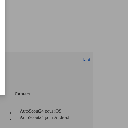
Haut
s
Contact
AutoScout24 pour iOS
AutoScout24 pour Android