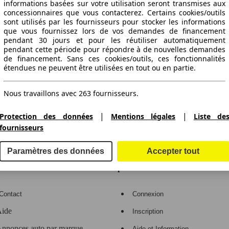
informations basées sur votre utilisation seront transmises aux
concessionnaires que vous contacterez. Certains cookies/outils
sont utilisés par les fournisseurs pour stocker les informations
que vous fournissez lors de vos demandes de financement
pendant 30 jours et pour les réutiliser automatiquement
pendant cette période pour répondre à de nouvelles demandes
de financement. Sans ces cookies/outils, ces fonctionnalités
étendues ne peuvent être utilisées en tout ou en partie.
ctitude des indications fournies.
Nous travaillons avec 263 fournisseurs.
|
|
Protection des données
Mentions légales
Liste de
fournisseurs
gne de voitures en Europe
Paramètres des données
Accepter tout
e
Espace Pro
Contact
Connexion
ide
Inscription
nnonces auto par marque
Aide et Information