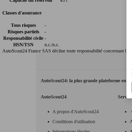
Capacité du réservoir
43 l
Classes d'assurance
Tous risques
-
Risques partiels
-
Responsabilité civile
-
HSN/TSN
n.c./n.c.
AutoScout24 France SAS décline toute responsabilité concernant l''exa
AutoScout24: la plus grande plateforme en li
AutoScout24
Servic
A propos d'AutoScout24
Conditions d'utilisation
A
Informations légales
A