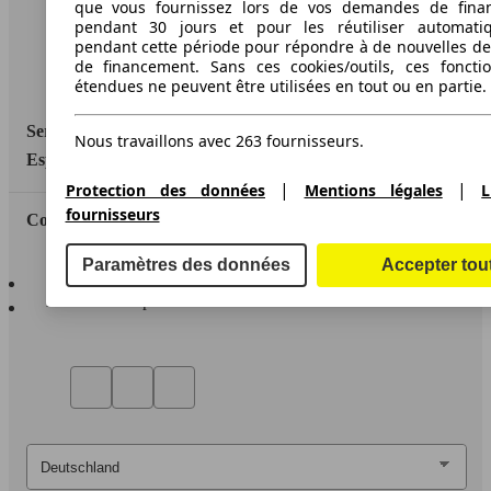
Informations légales
que vous fournissez lors de vos demandes de fina
pendant 30 jours et pour les réutiliser automati
Protection des données
pendant cette période pour répondre à de nouvelles 
de financement. Sans ces cookies/outils, ces fonctio
Accessibility Statement
étendues ne peuvent être utilisées en tout ou en partie.
Service
Nous travaillons avec 263 fournisseurs.
Espace Pro
|
|
Protection des données
Mentions légales
L
fournisseurs
Contact
Paramètres des données
Accepter tou
AutoScout24 pour iOS
AutoScout24 pour Android