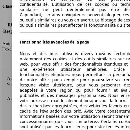
confidentialité. L'utilisation de ces cookies ou tech
Classes d'assurance
similaires ne peut généralement pas être désa
Cependant, certains navigateurs peuvent bloquer ces
Tous risques
-
ou outils similaires ou vous en avertir. Le blocage de ce
ou outils similaires peut affecter la fonctionnalité du sit
Risques partiels
-
Responsabilité civile
-
HSN/TSN
n.c./n.c.
Fonctionnalités avancées de la page
AutoScout24 France SAS décline toute responsabilité concernant
l''exactitude des indications fournies.
Nous et des tiers utilisons divers moyens technol
notamment des cookies et des outils similaires sur no
Haut
web, pour vous offrir des fonctionnalités étendues et 
une expérience utilisateur améliorée. Grâc
fonctionnalités étendues, nous permettons la personna
AutoScout24: la plus grande plateforme en ligne de
de notre offre, par exemple pour poursuivre vos re
voitures en Europe
lors;une visite ultérieure, pour vous présenter de
adaptées à votre région ou pour fournir et éval
publicités et des messages personnalisés. Nous enre
AutoScout24
votre adresse e-mail localement lorsque vous la fournis
des recherches enregistrées, des véhicules favoris ou
cadre de l'évaluation des prix. Avec votre consentem
A propos d'AutoScout24
informations basées sur votre utilisation seront transm
concessionnaires que vous contacterez. Certains cookie
Conditions d'utilisation
sont utilisés par les fournisseurs pour stocker les info