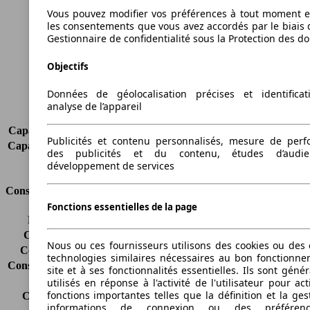
Hauteur
1433 mm
Vous pouvez modifier vos préférences à tout moment et
Largeur
1722 mm
les consentements que vous avez accordés par le biais 
Gestionnaire de confidentialité sous la Protection des d
Empattement
2489 mm
Poids maximum
1560 kg
Objectifs
Charge maximale
527 kg
Portes
3
Données de géolocalisation précises et identifica
Sièges
2
analyse de l’appareil
Charge sur toit
-
Capacité de remorquage (sans freins)
-
Publicités et contenu personnalisés, mesure de per
Capacité de remorquage (avec freins)
-
des publicités et du contenu, études d’audi
Volume du coffre
295 - 982 l
développement de services
Consommation
Fonctions essentielles de la page
Émissions de CO2*
95 g/km (komb.)
Consommation (ville)
-
Nous ou ces fournisseurs utilisons des cookies ou des o
Consommation (route)
-
technologies similaires nécessaires au bon fonctionn
Consommation (combinée)*
-
site et à ses fonctionnalités essentielles. Ils sont gén
Classe d'émissions
Euro 5
utilisés en réponse à l'activité de l'utilisateur pour ac
fonctions importantes telles que la définition et la ges
Capacité du réservoir
40 l
informations de connexion ou des préféren