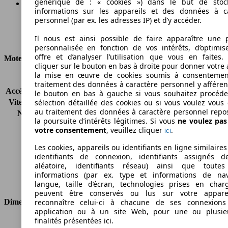
générique de : « cookies ») dans le but de stoc
informations sur les appareils et des données à c
personnel (par ex. les adresses IP) et d’y accéder.
95 g/km
Il nous est ainsi possible de faire apparaître une p
Émissions de CO2 (combinées)*
personnalisée en fonction de vos intérêts, d’optimis
offre et d’analyser l’utilisation que vous en faites. 
Moteur et Puissance
cliquer sur le bouton en bas à droite pour donner votre 
la mise en œuvre de cookies soumis à consentemen
KW (CH)
70 kW (95 PS)
traitement des données à caractère personnel y afféren
Accélération (0-100 km/h)
12.9s
le bouton en bas à gauche si vous souhaitez procéd
Vitesse maximale (km/h)
178 km/h
sélection détaillée des cookies ou si vous voulez vous
au traitement des données à caractère personnel repo
Nombre de vitesses
5
la poursuite d’intérêts légitimes. Si vous
ne voulez pa
Couple
212 nm
votre consentement
, veuillez cliquer
.
ici
Cylindrée
1560 ccm
Carburant
Diesel
Les cookies, appareils ou identifiants en ligne similaires
identifiants de connexion, identifiants assignés 
Cylindres
4
aléatoire, identifiants réseau) ainsi que toutes
Transmission
Boîte manuelle
informations (par ex. type et informations de nav
Type de traction
Traction avant
langue, taille d’écran, technologies prises en charg
peuvent être conservés ou lus sur votre appare
reconnaître celui-ci à chacune de ses connexion
Dimensions
application ou à un site Web, pour une ou plusie
finalités présentées ici.
Longueur
3969 mm