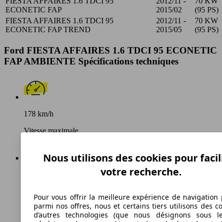
FIESTA AFFAIRES 1.6 TDCI 95
2012/11 -
70 KW
ECONETIC FAP
2015/02
(95 PS)
FIESTA AFFAIRES 1.6 TDCI 95
2012/11 -
70 KW
ECONETIC FAP TREND
2015/05
(95 PS)
Ford FIESTA AFFAIRES 1.6 TDCI 95 ECONETIC
FAP AMBIENTE Spécifications techniques
178 km/h
Vitesse maximale
Nous utilisons des cookies pour facil
votre recherche.
Diesel
Carburant
Pour vous offrir la meilleure expérience de navigation 
parmi nos offres, nous et certains tiers utilisons des c
d’autres technologies (que nous désignons sous l