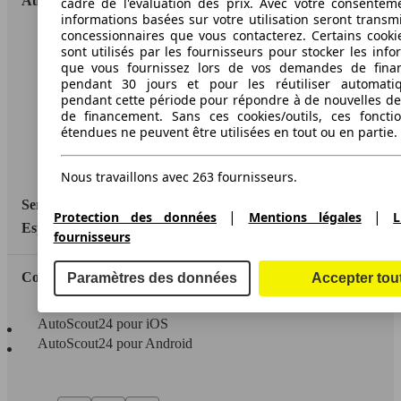
AutoScout24
cadre de l'évaluation des prix. Avec votre consentem
informations basées sur votre utilisation seront transm
concessionnaires que vous contacterez. Certains cookie
A propos d'AutoScout24
sont utilisés par les fournisseurs pour stocker les info
que vous fournissez lors de vos demandes de fina
Conditions d'utilisation
pendant 30 jours et pour les réutiliser automati
pendant cette période pour répondre à de nouvelles 
Informations légales
de financement. Sans ces cookies/outils, ces fonctio
étendues ne peuvent être utilisées en tout ou en partie.
Protection des données
Accessibility Statement
Nous travaillons avec 263 fournisseurs.
Service
|
|
Protection des données
Mentions légales
L
Espace Pro
fournisseurs
Contact
Paramètres des données
Accepter tou
AutoScout24 pour iOS
AutoScout24 pour Android