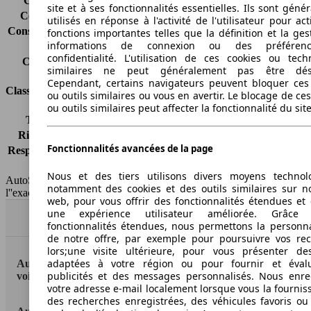
Consommation (ville)
4.3 l/100km
site et à ses fonctionnalités essentielles. Ils sont gén
Consommation (route)
3.2 l/100km
utilisés en réponse à l'activité de l'utilisateur pour ac
Consommation (combinée)*
3.6 l/100km
fonctions importantes telles que la définition et la ges
informations de connexion ou des préféren
Classe d'émissions
Euro 5
confidentialité. L'utilisation de ces cookies ou tech
Capacité du réservoir
40 l
similaires ne peut généralement pas être désa
Cependant, certains navigateurs peuvent bloquer ces
Classes d'assurance
ou outils similaires ou vous en avertir. Le blocage de ce
ou outils similaires peut affecter la fonctionnalité du sit
Tous risques
-
Risques partiels
-
Fonctionnalités avancées de la page
Responsabilité civile
-
HSN/TSN
n.c./n.c.
Nous et des tiers utilisons divers moyens technol
AutoScout24 France SAS décline toute responsabilité concernant
notamment des cookies et des outils similaires sur no
l''exactitude des indications fournies.
web, pour vous offrir des fonctionnalités étendues et 
une expérience utilisateur améliorée. Grâc
Haut
fonctionnalités étendues, nous permettons la personna
de notre offre, par exemple pour poursuivre vos re
lors;une visite ultérieure, pour vous présenter de
adaptées à votre région ou pour fournir et éval
AutoScout24: la plus grande plateforme en ligne de
publicités et des messages personnalisés. Nous enre
voitures en Europe
votre adresse e-mail localement lorsque vous la fournis
des recherches enregistrées, des véhicules favoris ou