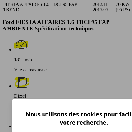
FIESTA AFFAIRES 1.6 TDCI 95 FAP
2012/11 -
70 KW
TREND
2015/05
(95 PS)
Ford FIESTA AFFAIRES 1.6 TDCI 95 FAP
AMBIENTE Spécifications techniques
181 km/h
Vitesse maximale
Diesel
Carburant
Nous utilisons des cookies pour facil
votre recherche.