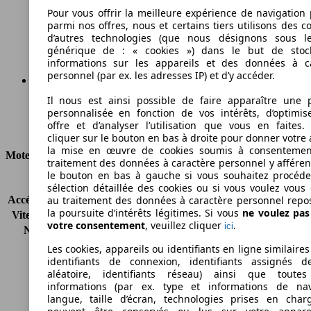
95 g/km
Pour vous offrir la meilleure expérience de navigation 
parmi nos offres, nous et certains tiers utilisons des c
Émissions de CO2 (combinées)*
d’autres technologies (que nous désignons sous l
générique de : « cookies ») dans le but de stoc
informations sur les appareils et des données à c
personnel (par ex. les adresses IP) et d’y accéder.
Il nous est ainsi possible de faire apparaître une p
Ø 3.6 l/100km
personnalisée en fonction de vos intérêts, d’optimis
offre et d’analyser l’utilisation que vous en faites. 
Consommation
cliquer sur le bouton en bas à droite pour donner votre 
la mise en œuvre de cookies soumis à consentemen
Moteur et Puissance
traitement des données à caractère personnel y afféren
le bouton en bas à gauche si vous souhaitez procéd
KW (CH)
70 kW (95 PS)
sélection détaillée des cookies ou si vous voulez vous
Accélération (0-100 km/h)
11.7s
au traitement des données à caractère personnel repo
la poursuite d’intérêts légitimes. Si vous
ne voulez pa
Vitesse maximale (km/h)
181 km/h
votre consentement
, veuillez cliquer
.
ici
Nombre de vitesses
5
Couple
200 nm
Les cookies, appareils ou identifiants en ligne similaires
Cylindrée
1560 ccm
identifiants de connexion, identifiants assignés 
aléatoire, identifiants réseau) ainsi que toutes
Carburant
Diesel
informations (par ex. type et informations de nav
Cylindres
4
langue, taille d’écran, technologies prises en charg
Transmission
Boîte manuelle