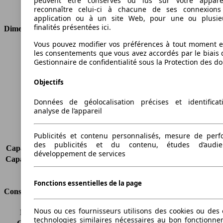
peuvent être conservés ou lus sur votre appare
Type de traction
Traction avant
reconnaître celui-ci à chacune de ses connexion
application ou à un site Web, pour une ou plusie
finalités présentées ici.
Dimensions
Vous pouvez modifier vos préférences à tout moment et
Longueur
3969 mm
les consentements que vous avez accordés par le biais 
Hauteur
1433 mm
Gestionnaire de confidentialité sous la Protection des d
Largeur
1722 mm
Objectifs
Empattement
2489 mm
Poids maximum
1570 kg
Données de géolocalisation précises et identifica
Charge maximale
537 kg
analyse de l’appareil
Portes
3
Sièges
2
Publicités et contenu personnalisés, mesure de per
Charge sur toit
-
des publicités et du contenu, études d’audi
Capacité de remorquage (sans freins)
-
développement de services
Capacité de remorquage (avec freins)
-
Volume du coffre
295 - 982 l
Fonctions essentielles de la page
Consommation
Nous ou ces fournisseurs utilisons des cookies ou des o
Émissions de CO2*
95 g/km (komb.)
technologies similaires nécessaires au bon fonctionn