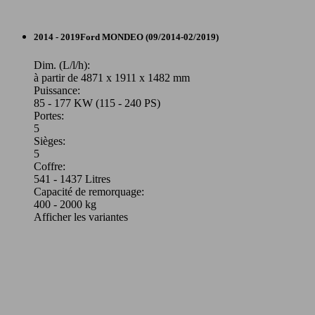
138 KW
Ø 0.
Mondeo SW 2.0 Hybrid 187 BVA6
(140 -
l/10
Break
187 PS)
2014 - 2019
Ford
MONDEO (09/2014-02/2019)
Leistung
Ver
Essence
Dim. (L/l/h):
à partir de 4871 x 1911 x 1482 mm
Puissance:
Model Version
85 - 177 KW (115 - 240 PS)
Portes:
5
Sièges:
Leistung
Ver
5
104 KW
Ø 4.
Coffre:
Mondeo Vignale 2.0 Hybrid 187
(140 PS)
l/10
541 - 1437 Litres
Capacité de remorquage:
400 - 2000 kg
Afficher les variantes
177 KW
Ø 7.
104 -
Mondeo Vignale SW 2.0 EcoBoost 240
(240 PS)
l/10
138 KW
Ø 4.
Mondeo Vignale 2.0 Hybrid 187 BVA6
(140 -
l/10
187 PS)