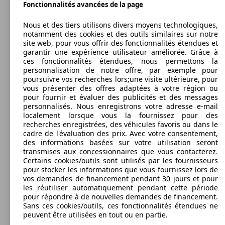
177 KW
Ø 7.
Fonctionnalités avancées de la page
Mondeo SW 2.0 EcoBoost 240
(240 PS)
l/10
110 KW
Ø 4.
Mondeo 2.0 TDCi 150 BVM6
Nous et des tiers utilisons divers moyens technologiques,
(150 PS)
l/10
Berline
2010 - 2014
Ford
MONDEO SW (09/2010-09/2014)
notamment des cookies et des outils similaires sur notre
site web, pour vous offrir des fonctionnalités étendues et
Essence
Dim. (L/l/h):
garantir une expérience utilisateur améliorée. Grâce à
à partir de 4778 x 2092 x 1472 mm
ces fonctionnalités étendues, nous permettons la
Diesel
Puissance:
personnalisation de notre offre, par exemple pour
Model Version
85 - 177 KW (115 - 240 PS)
poursuivre vos recherches lors;une visite ultérieure, pour
Model Version
Portes:
vous présenter des offres adaptées à votre région ou
5
110 KW
Ø 4.
pour fournir et évaluer des publicités et des messages
Mondeo 2.0 TDCi 150 ECOnetic
Sièges:
(150 PS)
l/10
personnalisés. Nous enregistrons votre adresse e-mail
Leistung
Ver
5
localement lorsque vous la fournissez pour des
Leistung
Ver
Coffre:
recherches enregistrées, des véhicules favoris ou dans le
486 - 554 Litres
cadre de l'évaluation des prix. Avec votre consentement,
Capacité de remorquage:
des informations basées sur votre utilisation seront
0 - 1400 kg
transmises aux concessionnaires que vous contacterez.
Afficher les variantes
Certains cookies/outils sont utilisés par les fournisseurs
pour stocker les informations que vous fournissez lors de
110 KW
Ø 4.
vos demandes de financement pendant 30 jours et pour
Mondeo 2.0 TDCi 150 PowerShift
(150 PS)
l/10
les réutiliser automatiquement pendant cette période
118 KW
Ø 6.
Mondeo 1.6 EcoBoost 160 S&S
pour répondre à de nouvelles demandes de financement.
(160 PS)
l/10
88 KW
Ø 4.
Mondeo SW 1.5 TDCi 120
Sans ces cookies/outils, ces fonctionnalités étendues ne
(120 PS)
l/10
peuvent être utilisées en tout ou en partie.