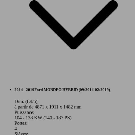
Diesel
Diesel
Model Version
Model Version
Leistung
Ver
Leistung
Ver
Berline
2014 - 2019
Ford
MONDEO HYBRID (09/2014-02/2019)
110 KW
Ø 4.
Mondeo Vignale SW 2.0 TDCi 150 BVM6
(150 PS)
l/10
Essence
Dim. (L/l/h):
110 KW
Ø 4.
Mondeo Vignale 2.0 TDCi 150 BVM6
à partir de 4871 x 1911 x 1482 mm
(150 PS)
l/10
Puissance:
Model Version
104 - 138 KW (140 - 187 PS)
Portes:
4
Sièges: