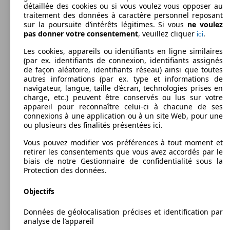
détaillée des cookies ou si vous voulez vous opposer au
traitement des données à caractère personnel reposant
104 -
sur la poursuite d’intérêts légitimes. Si vous
ne voulez
138 KW
Ø 4.
Mondeo 2.0 Hybrid 187 BVA6
pas donner votre consentement
, veuillez cliquer
.
(140 -
l/10
ici
187 PS)
Les cookies, appareils ou identifiants en ligne similaires
132 KW
Ø 4.
Mondeo Vignale 5P 2.0 TDCi 180
(par ex. identifiants de connexion, identifiants assignés
(180 PS)
l/10
de façon aléatoire, identifiants réseau) ainsi que toutes
88 KW
Ø 3.
Mondeo 1.5 TDCi 120 ECOnetic
autres informations (par ex. type et informations de
(120 PS)
l/10
navigateur, langue, taille d’écran, technologies prises en
charge, etc.) peuvent être conservés ou lus sur votre
appareil pour reconnaître celui-ci à chacune de ses
connexions à une application ou à un site Web, pour une
ou plusieurs des finalités présentées ici.
132 KW
Ø 5.
Break
Mondeo Vignale 5P 2.0 TDCi 180 i-AWD
2010 - 2014
Ford
MONDEO (09/2010-09/2014)
(180 PS)
l/10
Vous pouvez modifier vos préférences à tout moment et
retirer les consentements que vous avez accordés par le
88 KW
Ø 3.
Essence
Dim. (L/l/h):
Mondeo 1.5 TDCi 120 ECOnetic BVM6
biais de notre Gestionnaire de confidentialité sous la
(120 PS)
l/10
à partir de 4778 x 2092 x 1460 mm
Protection des données.
Puissance:
Model Version
85 - 177 KW (115 - 240 PS)
Objectifs
Portes:
4 - 5
Données de géolocalisation précises et identification par
Sièges:
Leistung
Ver
analyse de l’appareil
5