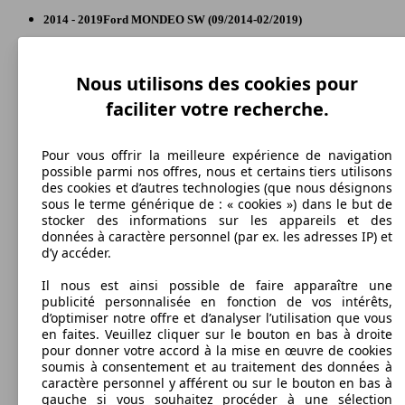
Berline
2014 - 2019
Ford
MONDEO SW (09/2014-02/2019)
177 KW
Ø 7.
Mondeo 2.0 EcoBoost 240
(240 PS)
l/10
Mondeo Vignale SW 2.0 TDCi 180 i-AWD
132 KW
Ø 6.
Autres
Dim. (L/l/h):
PowerShift
(180 PS)
l/10
Mondeo Vignale 2.0 TDCi 180 i-AWD
132 KW
Ø 5.
à partir de 4867 x 1911 x 1501 mm
Nous utilisons des cookies pour
PowerShift
(180 PS)
l/10
Puissance:
Model Version
85 - 177 KW (115 - 240 PS)
faciliter votre recherche.
Portes:
5
Diesel
Sièges:
Pour vous offrir la meilleure expérience de navigation
Leistung
Ver
5
possible parmi nos offres, nous et certains tiers utilisons
Model Version
Coffre:
des cookies et d’autres technologies (que nous désignons
Mondeo Vignale SW 2.0 TDCi 180 i-
132 KW
Ø 5.
500 - 1605 Litres
sous le terme générique de : « cookies ») dans le but de
AWDPowerShift
(180 PS)
l/10
155 KW
Ø 5.
Mondeo Vignale 2.0 TDCi Bi-Turbo 210
Capacité de remorquage:
stocker des informations sur les appareils et des
(210 PS)
l/10
400 - 2000 kg
données à caractère personnel (par ex. les adresses IP) et
Leistung
Ver
Afficher les variantes
d’y accéder.
Il nous est ainsi possible de faire apparaître une
publicité personnalisée en fonction de vos intérêts,
104 KW
Ø 4.
Mondeo 2.0 Hybrid 187
d’optimiser notre offre et d’analyser l’utilisation que vous
(140 PS)
l/10
en faites. Veuillez cliquer sur le bouton en bas à droite
155 KW
Ø 5.
Mondeo Vignale SW 2.0 TDCi Bi-Turbo 210
pour donner votre accord à la mise en œuvre de cookies
(210 PS)
l/10
110 KW
Ø 4.
Mondeo Vignale 5P 2.0 TDCi 150
soumis à consentement et au traitement des données à
(150 PS)
l/10
caractère personnel y afférent ou sur le bouton en bas à
88 KW
Ø 4.
Mondeo 1.5 TDCi 120
gauche si vous souhaitez procéder à une sélection
(120 PS)
l/10