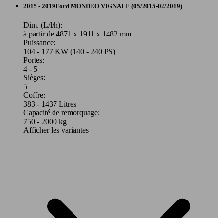
Break
2015 - 2019
Ford
MONDEO VIGNALE (05/2015-02/2019)
Diesel
Dim. (L/l/h):
à partir de 4871 x 1911 x 1482 mm
Puissance:
Model Version
104 - 177 KW (140 - 240 PS)
140 KW
Mondeo 2.0 EcoBlue 190 S&S BVA8
Portes:
(190 PS)
4 - 5
Sièges:
Leistung
Ver
5
Coffre:
383 - 1437 Litres
Capacité de remorquage:
750 - 2000 kg
Afficher les variantes
140 KW
Ø 5.
Mondeo 2.0 EcoBlue 190 S&S i-AWD BVA8
(190 PS)
l/10
88 KW
Ø 4.
Mondeo SW 2.0 EcoBlue 120 S&S BVM6
(120 PS)
l/10
Autres
Model Version