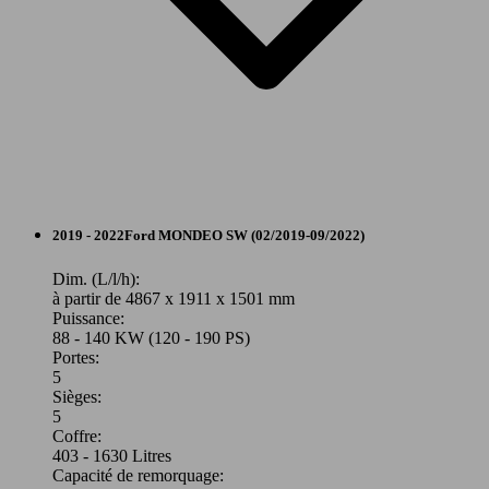
Berline
2019 - 2022
Ford
MONDEO SW (02/2019-09/2022)
Diesel
Dim. (L/l/h):
à partir de 4867 x 1911 x 1501 mm
Puissance:
Model Version
88 - 140 KW (120 - 190 PS)
Portes:
5
Sièges:
Leistung
Ver
5
Coffre:
403 - 1630 Litres
Capacité de remorquage: