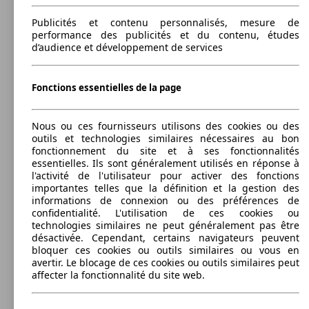
Coffre:
85 KW
Ø 4.
Mondeo 1.6 TDCi 115
486 - 550 Litres
(115 PS)
l/10
Publicités et contenu personnalisés, mesure de
Capacité de remorquage:
performance des publicités et du contenu, études
0 - 1600 kg
d’audience et développement de services
Afficher les variantes
Fonctions essentielles de la page
92 KW
Ø 5.
Mondeo SW 1.0 EcoBoost 125
(125 PS)
l/10
85 KW
Ø 3.
Mondeo 1.6 TDCi 115 ECOnetic
Nous ou ces fournisseurs utilisons des cookies ou des
(115 PS)
l/10
outils et technologies similaires nécessaires au bon
fonctionnement du site et à ses fonctionnalités
essentielles. Ils sont généralement utilisés en réponse à
l'activité de l'utilisateur pour activer des fonctions
importantes telles que la définition et la gestion des
informations de connexion ou des préférences de
118 KW
Ø 5.
Mondeo SW 1.5 EcoBoost 160
confidentialité. L'utilisation de ces cookies ou
(160 PS)
l/10
110 KW
Ø 4.
technologies similaires ne peut généralement pas être
Mondeo 2.0 TDCi 150
(150 PS)
l/10
désactivée. Cependant, certains navigateurs peuvent
bloquer ces cookies ou outils similaires ou vous en
avertir. Le blocage de ces cookies ou outils similaires peut
affecter la fonctionnalité du site web.