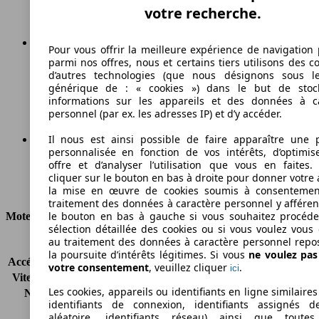
votre recherche.
Pour vous offrir la meilleure expérience de navigation 
parmi nos offres, nous et certains tiers utilisons des c
158 g/km
d’autres technologies (que nous désignons sous l
générique de : « cookies ») dans le but de stoc
Émissions de CO2 (combinées)*
informations sur les appareils et des données à c
personnel (par ex. les adresses IP) et d’y accéder.
Il nous est ainsi possible de faire apparaître une p
personnalisée en fonction de vos intérêts, d’optimis
Ø 7.1 l/100km
offre et d’analyser l’utilisation que vous en faites. 
cliquer sur le bouton en bas à droite pour donner votre 
Consommation
la mise en œuvre de cookies soumis à consentemen
traitement des données à caractère personnel y afféren
le bouton en bas à gauche si vous souhaitez procéd
Moteur et Puissance
sélection détaillée des cookies ou si vous voulez vous
au traitement des données à caractère personnel repo
KW (CH)
142 kW (193 PS)
la poursuite d’intérêts légitimes. Si vous
ne voulez pa
Accélération (0-100 km/h)
9.3s
votre consentement
, veuillez cliquer
.
ici
Vitesse maximale (km/h)
211 km/h
Les cookies, appareils ou identifiants en ligne similaires
Nombre de vitesses
7
identifiants de connexion, identifiants assignés 
Couple
243 nm
aléatoire, identifiants réseau) ainsi que toutes