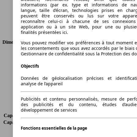
Cylindrée
1498 ccm
informations (par ex. type et informations de nav
Carburant
Essence
langue, taille d’écran, technologies prises en charg
peuvent être conservés ou lus sur votre appare
Cylindres
4
reconnaître celui-ci à chacune de ses connexion
Transmission
Boîte automatique
application ou à un site Web, pour une ou plusie
Type de traction
Transmission intégrale
finalités présentées ici.
Dimensions
Vous pouvez modifier vos préférences à tout moment et
les consentements que vous avez accordés par le biais 
Gestionnaire de confidentialité sous la Protection des d
Longueur
4600 mm
Hauteur
1689 mm
Objectifs
Largeur
1855 mm
Empattement
2662 mm
Données de géolocalisation précises et identifica
Poids maximum
2350 kg
analyse de l’appareil
Charge maximale
752 kg
Portes
5
Publicités et contenu personnalisés, mesure de per
Sièges
5
des publicités et du contenu, études d’audi
Charge sur toit
75 kg
développement de services
Capacité de remorquage (sans freins)
600 kg
Capacité de remorquage (avec freins)
1500 kg
Fonctions essentielles de la page
Volume du coffre
561 - 1756 l