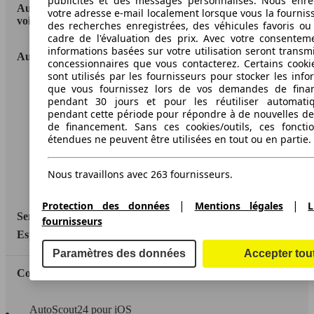
publicités et des messages personnalisés. Nous enre
AutoScout24: la plus grande plateforme en ligne de
votre adresse e-mail localement lorsque vous la fournis
voitures en Europe
des recherches enregistrées, des véhicules favoris ou
cadre de l'évaluation des prix. Avec votre consentem
informations basées sur votre utilisation seront transm
AutoScout24
concessionnaires que vous contacterez. Certains cookie
sont utilisés par les fournisseurs pour stocker les info
que vous fournissez lors de vos demandes de fina
A propos d'AutoScout24
pendant 30 jours et pour les réutiliser automati
Conditions d'utilisation
pendant cette période pour répondre à de nouvelles 
de financement. Sans ces cookies/outils, ces fonctio
Informations légales
étendues ne peuvent être utilisées en tout ou en partie.
Protection des données
Nous travaillons avec 263 fournisseurs.
Accessibility Statement
|
|
Protection des données
Mentions légales
L
Service
fournisseurs
Espace Pro
Paramètres des données
Accepter tou
Contact
AutoScout24 pour iOS