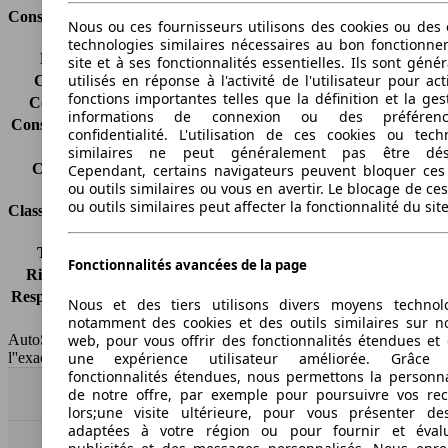
Consommation
Nous ou ces fournisseurs utilisons des cookies ou des o
technologies similaires nécessaires au bon fonctionn
Émissions de CO2*
158 g/km (komb.)
site et à ses fonctionnalités essentielles. Ils sont gén
utilisés en réponse à l'activité de l'utilisateur pour ac
Consommation (ville)
8.6 l/100km
fonctions importantes telles que la définition et la ges
Consommation (route)
6.2 l/100km
informations de connexion ou des préféren
Consommation (combinée)*
7.1 l/100km
confidentialité. L'utilisation de ces cookies ou tech
Classe d'émissions
Euro 6
similaires ne peut généralement pas être désa
Capacité du réservoir
57 l
Cependant, certains navigateurs peuvent bloquer ces
ou outils similaires ou vous en avertir. Le blocage de ce
ou outils similaires peut affecter la fonctionnalité du sit
Classes d'assurance
Tous risques
-
Fonctionnalités avancées de la page
Risques partiels
-
Responsabilité civile
-
Nous et des tiers utilisons divers moyens technol
HSN/TSN
n.c./M10HNDVP0
notamment des cookies et des outils similaires sur no
web, pour vous offrir des fonctionnalités étendues et 
AutoScout24 France SAS décline toute responsabilité concernant
une expérience utilisateur améliorée. Grâc
l''exactitude des indications fournies.
fonctionnalités étendues, nous permettons la personna
de notre offre, par exemple pour poursuivre vos re
Haut
lors;une visite ultérieure, pour vous présenter de
adaptées à votre région ou pour fournir et éval