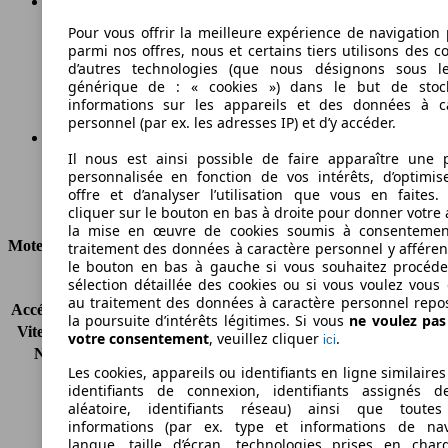
Pour vous offrir la meilleure expérience de navigation 
Essence
parmi nos offres, nous et certains tiers utilisons des c
d’autres technologies (que nous désignons sous l
Carburant
générique de : « cookies ») dans le but de stoc
informations sur les appareils et des données à c
personnel (par ex. les adresses IP) et d’y accéder.
Il nous est ainsi possible de faire apparaître une p
149 g/km
personnalisée en fonction de vos intérêts, d’optimis
offre et d’analyser l’utilisation que vous en faites. 
Émissions de CO2 (combinées)*
cliquer sur le bouton en bas à droite pour donner votre 
la mise en œuvre de cookies soumis à consentemen
Moteur et Puissance
traitement des données à caractère personnel y afféren
le bouton en bas à gauche si vous souhaitez procéd
sélection détaillée des cookies ou si vous voulez vous
KW (CH)
127 kW (173 PS)
au traitement des données à caractère personnel repo
Accélération (0-100 km/h)
-
la poursuite d’intérêts légitimes. Si vous
ne voulez pa
Vitesse maximale (km/h)
-
votre consentement
, veuillez cliquer
.
ici
Nombre de vitesses
6
Les cookies, appareils ou identifiants en ligne similaires
Couple
220 nm
identifiants de connexion, identifiants assignés 
Cylindrée
1498 ccm
aléatoire, identifiants réseau) ainsi que toutes
Carburant
Essence
informations (par ex. type et informations de nav
Cylindres
4
langue, taille d’écran, technologies prises en charg