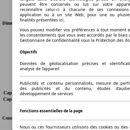
peuvent être conservés ou lus sur votre appare
Transmission
Boîte manuelle
reconnaître celui-ci à chacune de ses connexion
Type de traction
Transmission intégrale
application ou à un site Web, pour une ou plusie
finalités présentées ici.
Dimensions
Vous pouvez modifier vos préférences à tout moment et
les consentements que vous avez accordés par le biais 
Longueur
4600 mm
Gestionnaire de confidentialité sous la Protection des d
Hauteur
1689 mm
Largeur
1855 mm
Objectifs
Empattement
2662 mm
Poids maximum
-
Données de géolocalisation précises et identifica
Charge maximale
-
analyse de l’appareil
Portes
5
Sièges
5
Publicités et contenu personnalisés, mesure de per
Charge sur toit
75 kg
des publicités et du contenu, études d’audi
Capacité de remorquage (sans freins)
-
développement de services
Capacité de remorquage (avec freins)
-
Volume du coffre
561 - 1756 l
Fonctions essentielles de la page
Consommation
Nous ou ces fournisseurs utilisons des cookies ou des o