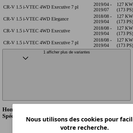
2019/04 -
127 KW
CR-V 1.5 i-VTEC 4WD Executive 7 pl
2019/07
(173 PS
2018/08 -
127 KW
CR-V 1.5 i-VTEC 4WD Elegance
2019/04
(173 PS
2018/08 -
127 KW
CR-V 1.5 i-VTEC 4WD Executive
2019/04
(173 PS
2018/08 -
127 KW
CR-V 1.5 i-VTEC 4WD Executive 7 pl
2019/04
(173 PS
1 afficher plus de variantes
Honda CR-V 1.5 i-VTEC 4WD Elegance
Spécifications techniques
Nous utilisons des cookies pour facil
votre recherche.