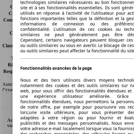
Émissions de CO2*
149 g/km (komb.)
technologies similaires nécessaires au bon fonctionn
Consommation (ville)
-
site et à ses fonctionnalités essentielles. Ils sont gén
utilisés en réponse à l'activité de l'utilisateur pour ac
Consommation (route)
-
fonctions importantes telles que la définition et la ges
Consommation (combinée)*
-
informations de connexion ou des préféren
Classe d'émissions
Euro 6
confidentialité. L'utilisation de ces cookies ou tech
Capacité du réservoir
57 l
similaires ne peut généralement pas être désa
Cependant, certains navigateurs peuvent bloquer ces
ou outils similaires ou vous en avertir. Le blocage de ce
Classes d'assurance
ou outils similaires peut affecter la fonctionnalité du sit
Tous risques
-
Risques partiels
-
Fonctionnalités avancées de la page
Responsabilité civile
-
HSN/TSN
n.c./M10HNDVP0
Nous et des tiers utilisons divers moyens technol
AutoScout24 France SAS décline toute responsabilité concernant
notamment des cookies et des outils similaires sur no
l''exactitude des indications fournies.
web, pour vous offrir des fonctionnalités étendues et 
une expérience utilisateur améliorée. Grâc
Haut
fonctionnalités étendues, nous permettons la personna
de notre offre, par exemple pour poursuivre vos re
lors;une visite ultérieure, pour vous présenter de
adaptées à votre région ou pour fournir et éval
AutoScout24: la plus grande plateforme en ligne de
publicités et des messages personnalisés. Nous enre
voitures en Europe
votre adresse e-mail localement lorsque vous la fournis
des recherches enregistrées, des véhicules favoris ou