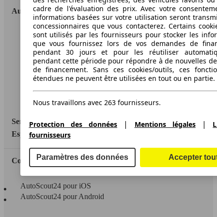
cadre de l'évaluation des prix. Avec votre consentem
AutoScout24
informations basées sur votre utilisation seront transm
concessionnaires que vous contacterez. Certains cookie
A propos d'AutoScout24
sont utilisés par les fournisseurs pour stocker les info
que vous fournissez lors de vos demandes de fina
Conditions d'utilisation
pendant 30 jours et pour les réutiliser automati
pendant cette période pour répondre à de nouvelles 
Informations légales
de financement. Sans ces cookies/outils, ces fonctio
étendues ne peuvent être utilisées en tout ou en partie.
Protection des données
Accessibility Statement
Nous travaillons avec 263 fournisseurs.
Service
|
|
Protection des données
Mentions légales
L
Espace Pro
fournisseurs
Paramètres des données
Accepter tou
Contact
AutoScout24 pour iOS
AutoScout24 pour Android