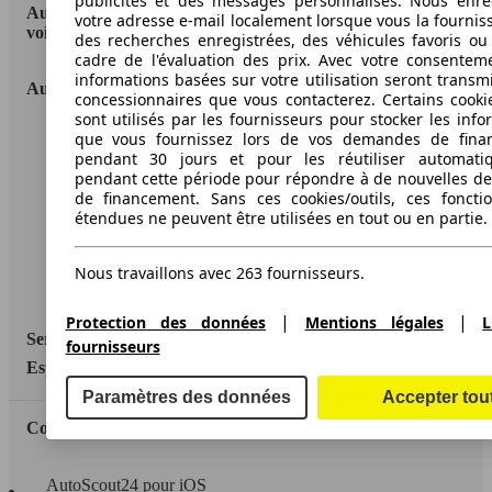
publicités et des messages personnalisés. Nous enre
AutoScout24: la plus grande plateforme en ligne de
votre adresse e-mail localement lorsque vous la fournis
voitures en Europe
des recherches enregistrées, des véhicules favoris ou
cadre de l'évaluation des prix. Avec votre consentem
informations basées sur votre utilisation seront transm
AutoScout24
concessionnaires que vous contacterez. Certains cookie
sont utilisés par les fournisseurs pour stocker les info
que vous fournissez lors de vos demandes de fina
A propos d'AutoScout24
pendant 30 jours et pour les réutiliser automati
Conditions d'utilisation
pendant cette période pour répondre à de nouvelles 
de financement. Sans ces cookies/outils, ces fonctio
Informations légales
étendues ne peuvent être utilisées en tout ou en partie.
Protection des données
Nous travaillons avec 263 fournisseurs.
Accessibility Statement
|
|
Protection des données
Mentions légales
L
Service
fournisseurs
Espace Pro
Paramètres des données
Accepter tou
Contact
AutoScout24 pour iOS