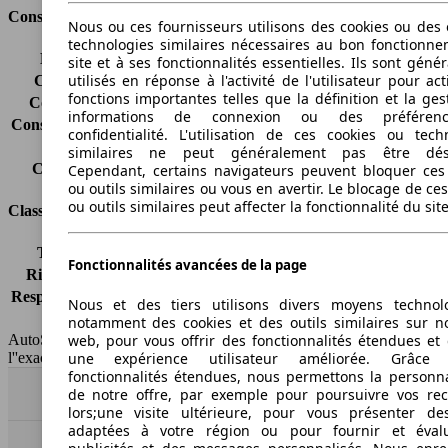
Consommation
Nous ou ces fournisseurs utilisons des cookies ou des o
technologies similaires nécessaires au bon fonctionn
Émissions de CO2*
119 g/km (komb.)
site et à ses fonctionnalités essentielles. Ils sont gén
utilisés en réponse à l'activité de l'utilisateur pour ac
Consommation (ville)
4.8 l/100km
fonctions importantes telles que la définition et la ges
Consommation (route)
4.3 l/100km
informations de connexion ou des préféren
Consommation (combinée)*
4.5 l/100km
confidentialité. L'utilisation de ces cookies ou tech
Classe d'émissions
Euro 5
similaires ne peut généralement pas être désa
Capacité du réservoir
58 l
Cependant, certains navigateurs peuvent bloquer ces
ou outils similaires ou vous en avertir. Le blocage de ce
ou outils similaires peut affecter la fonctionnalité du sit
Classes d'assurance
Tous risques
-
Fonctionnalités avancées de la page
Risques partiels
-
Responsabilité civile
-
Nous et des tiers utilisons divers moyens technol
HSN/TSN
n.c./RE672
notamment des cookies et des outils similaires sur no
web, pour vous offrir des fonctionnalités étendues et 
AutoScout24 France SAS décline toute responsabilité concernant
une expérience utilisateur améliorée. Grâc
l''exactitude des indications fournies.
fonctionnalités étendues, nous permettons la personna
de notre offre, par exemple pour poursuivre vos re
Haut
lors;une visite ultérieure, pour vous présenter de
adaptées à votre région ou pour fournir et éval