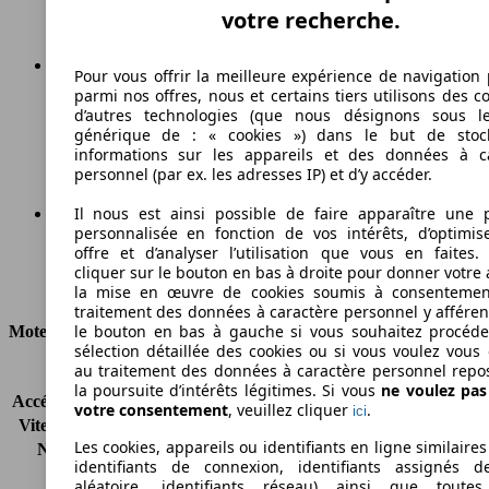
votre recherche.
Pour vous offrir la meilleure expérience de navigation 
parmi nos offres, nous et certains tiers utilisons des c
119 g/km
d’autres technologies (que nous désignons sous l
générique de : « cookies ») dans le but de stoc
Émissions de CO2 (combinées)*
informations sur les appareils et des données à c
personnel (par ex. les adresses IP) et d’y accéder.
Il nous est ainsi possible de faire apparaître une p
personnalisée en fonction de vos intérêts, d’optimis
Ø 4.5 l/100km
offre et d’analyser l’utilisation que vous en faites. 
cliquer sur le bouton en bas à droite pour donner votre 
Consommation
la mise en œuvre de cookies soumis à consentemen
traitement des données à caractère personnel y afféren
le bouton en bas à gauche si vous souhaitez procéd
Moteur et Puissance
sélection détaillée des cookies ou si vous voulez vous
au traitement des données à caractère personnel repo
KW (CH)
88 kW (120 PS)
la poursuite d’intérêts légitimes. Si vous
ne voulez pa
Accélération (0-100 km/h)
11.2s
votre consentement
, veuillez cliquer
.
ici
Vitesse maximale (km/h)
182 km/h
Les cookies, appareils ou identifiants en ligne similaires
Nombre de vitesses
6
identifiants de connexion, identifiants assignés 
Couple
300 nm
aléatoire, identifiants réseau) ainsi que toutes