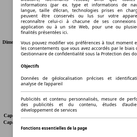
Cylindrée
1597 ccm
informations (par ex. type et informations de nav
Carburant
Diesel
langue, taille d’écran, technologies prises en charg
peuvent être conservés ou lus sur votre appare
Cylindres
4
reconnaître celui-ci à chacune de ses connexion
Transmission
Boîte manuelle
application ou à un site Web, pour une ou plusie
Type de traction
Traction avant
finalités présentées ici.
Dimensions
Vous pouvez modifier vos préférences à tout moment et
les consentements que vous avez accordés par le biais 
Gestionnaire de confidentialité sous la Protection des d
Longueur
4575 mm
Hauteur
1675 mm
Objectifs
Largeur
1820 mm
Empattement
2630 mm
Données de géolocalisation précises et identifica
Poids maximum
2100 kg
analyse de l’appareil
Charge maximale
559 kg
Portes
5
Publicités et contenu personnalisés, mesure de per
Sièges
5
des publicités et du contenu, études d’audi
Charge sur toit
-
développement de services
Capacité de remorquage (sans freins)
600 kg
Capacité de remorquage (avec freins)
1700 kg
Fonctions essentielles de la page
Volume du coffre
556 - 955 l