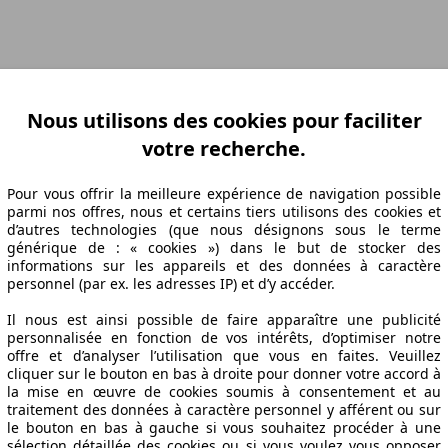
ation Z-A
Puissance A-Z
Puissance Z-A
Ø Consommation A-Z
Ø Consom
Nous utilisons des cookies pour faciliter
votre recherche.
abrication
Puissance
Ø Consommation
Pour vous offrir la meilleure expérience de navigation possible
parmi nos offres, nous et certains tiers utilisons des cookies et
d’autres technologies (que nous désignons sous le terme
générique de : « cookies ») dans le but de stocker des
19/04
88 KW (120 PS)
4.5 l/100km
informations sur les appareils et des données à caractère
18/10
88 KW (120 PS)
4.4 l/100km
personnel (par ex. les adresses IP) et d’y accéder.
18/10
88 KW (120 PS)
4.4 l/100km
Il nous est ainsi possible de faire apparaître une publicité
18/10
88 KW (120 PS)
4.4 l/100km
personnalisée en fonction de vos intérêts, d’optimiser notre
18/10
88 KW (120 PS)
4.5 l/100km
offre et d’analyser l’utilisation que vous en faites. Veuillez
cliquer sur le bouton en bas à droite pour donner votre accord à
cifications techniques
la mise en œuvre de cookies soumis à consentement et au
traitement des données à caractère personnel y afférent ou sur
le bouton en bas à gauche si vous souhaitez procéder à une
sélection détaillée des cookies ou si vous voulez vous opposer