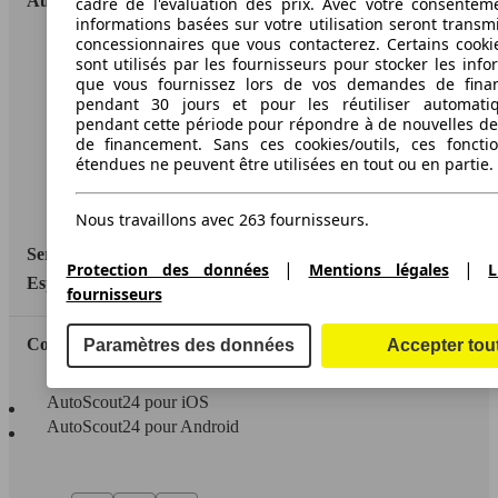
AutoScout24
cadre de l'évaluation des prix. Avec votre consentem
informations basées sur votre utilisation seront transm
concessionnaires que vous contacterez. Certains cookie
A propos d'AutoScout24
sont utilisés par les fournisseurs pour stocker les info
que vous fournissez lors de vos demandes de fina
Conditions d'utilisation
pendant 30 jours et pour les réutiliser automati
pendant cette période pour répondre à de nouvelles 
Informations légales
de financement. Sans ces cookies/outils, ces fonctio
étendues ne peuvent être utilisées en tout ou en partie.
Protection des données
Accessibility Statement
Nous travaillons avec 263 fournisseurs.
Service
|
|
Protection des données
Mentions légales
L
Espace Pro
fournisseurs
Contact
Paramètres des données
Accepter tou
AutoScout24 pour iOS
AutoScout24 pour Android