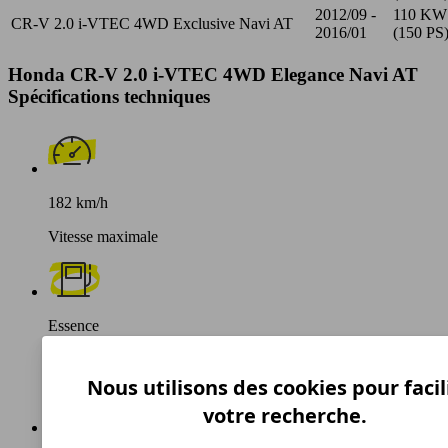
2012/09 -
110 KW
CR-V 2.0 i-VTEC 4WD Exclusive Navi AT
2016/01
(150 PS
Honda CR-V 2.0 i-VTEC 4WD Elegance Navi AT
Spécifications techniques
182 km/h
Vitesse maximale
Essence
Carburant
Nous utilisons des cookies pour facil
votre recherche.