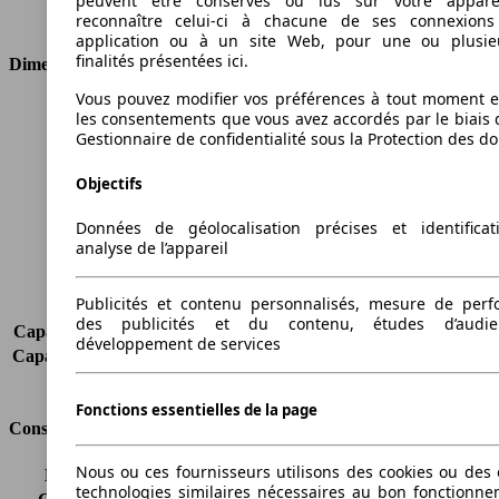
peuvent être conservés ou lus sur votre appare
Type de traction
4 roues permanent
reconnaître celui-ci à chacune de ses connexion
application ou à un site Web, pour une ou plusie
finalités présentées ici.
Dimensions
Vous pouvez modifier vos préférences à tout moment et
Longueur
4575 mm
les consentements que vous avez accordés par le biais 
Hauteur
1675 mm
Gestionnaire de confidentialité sous la Protection des d
Largeur
1820 mm
Objectifs
Empattement
2630 mm
Poids maximum
2100 kg
Données de géolocalisation précises et identifica
Charge maximale
448 kg
analyse de l’appareil
Portes
5
Sièges
5
Publicités et contenu personnalisés, mesure de per
Charge sur toit
-
des publicités et du contenu, études d’audi
Capacité de remorquage (sans freins)
600 kg
développement de services
Capacité de remorquage (avec freins)
1500 kg
Volume du coffre
556 - 955 l
Fonctions essentielles de la page
Consommation
Nous ou ces fournisseurs utilisons des cookies ou des o
Émissions de CO2*
175 g/km (komb.)
technologies similaires nécessaires au bon fonctionn