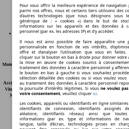
175 g/km
Pour vous offrir la meilleure expérience de navigation 
parmi nos offres, nous et certains tiers utilisons des c
Émissions de CO2 (combinées)*
d’autres technologies (que nous désignons sous l
générique de : « cookies ») dans le but de stoc
informations sur les appareils et des données à c
personnel (par ex. les adresses IP) et d’y accéder.
Il nous est ainsi possible de faire apparaître une p
Ø 7.5 l/100km
personnalisée en fonction de vos intérêts, d’optimis
offre et d’analyser l’utilisation que vous en faites. 
Consommation
cliquer sur le bouton en bas à droite pour donner votre 
la mise en œuvre de cookies soumis à consentemen
Moteur et Puissance
traitement des données à caractère personnel y afféren
le bouton en bas à gauche si vous souhaitez procéd
KW (CH)
110 kW (150 PS)
sélection détaillée des cookies ou si vous voulez vous
Accélération (0-100 km/h)
12.3s
au traitement des données à caractère personnel repo
la poursuite d’intérêts légitimes. Si vous
ne voulez pa
Vitesse maximale (km/h)
182 km/h
votre consentement
, veuillez cliquer
.
ici
Nombre de vitesses
5
Couple
192 nm
Les cookies, appareils ou identifiants en ligne similaires
Cylindrée
1997 ccm
identifiants de connexion, identifiants assignés 
aléatoire, identifiants réseau) ainsi que toutes
Carburant
Essence
informations (par ex. type et informations de nav
Cylindres
4
langue, taille d’écran, technologies prises en charg
Transmission
Boîte automatique