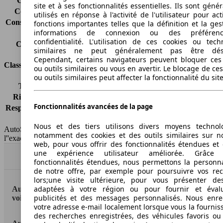
Consommation (ville)
10.0 l/100km
site et à ses fonctionnalités essentielles. Ils sont gén
Consommation (route)
6.0 l/100km
utilisés en réponse à l'activité de l'utilisateur pour ac
Consommation (combinée)*
7.5 l/100km
fonctions importantes telles que la définition et la ges
informations de connexion ou des préféren
Classe d'émissions
Euro 5
confidentialité. L'utilisation de ces cookies ou tech
Capacité du réservoir
58 l
similaires ne peut généralement pas être désa
Cependant, certains navigateurs peuvent bloquer ces
Classes d'assurance
ou outils similaires ou vous en avertir. Le blocage de ce
ou outils similaires peut affecter la fonctionnalité du sit
Tous risques
-
Risques partiels
-
Fonctionnalités avancées de la page
Responsabilité civile
-
HSN/TSN
n.c./RE587
Nous et des tiers utilisons divers moyens technol
AutoScout24 France SAS décline toute responsabilité concernant
notamment des cookies et des outils similaires sur no
l''exactitude des indications fournies.
web, pour vous offrir des fonctionnalités étendues et 
une expérience utilisateur améliorée. Grâc
Haut
fonctionnalités étendues, nous permettons la personna
de notre offre, par exemple pour poursuivre vos re
lors;une visite ultérieure, pour vous présenter de
adaptées à votre région ou pour fournir et éval
AutoScout24: la plus grande plateforme en ligne de
publicités et des messages personnalisés. Nous enre
voitures en Europe
votre adresse e-mail localement lorsque vous la fournis
des recherches enregistrées, des véhicules favoris ou