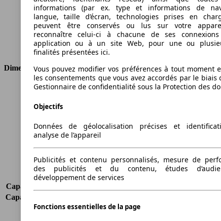
Cylindrée
1998 ccm
informations (par ex. type et informations de nav
Carburant
Essence
langue, taille d’écran, technologies prises en charg
peuvent être conservés ou lus sur votre appare
Cylindres
4
reconnaître celui-ci à chacune de ses connexion
Transmission
Boîte manuelle
application ou à un site Web, pour une ou plusie
Type de traction
4 roues permanent
finalités présentées ici.
Dimensions
Vous pouvez modifier vos préférences à tout moment et
les consentements que vous avez accordés par le biais 
Gestionnaire de confidentialité sous la Protection des d
Longueur
4635 mm
Hauteur
1710 mm
Objectifs
Largeur
1785 mm
Empattement
2630 mm
Données de géolocalisation précises et identifica
Poids maximum
1990 kg
analyse de l’appareil
Charge maximale
488 kg
Portes
5
Publicités et contenu personnalisés, mesure de per
Sièges
5
des publicités et du contenu, études d’audi
Charge sur toit
-
développement de services
Capacité de remorquage (sans freins)
600 kg
Capacité de remorquage (avec freins)
1500 kg
Fonctions essentielles de la page
Volume du coffre
527 - 948 l