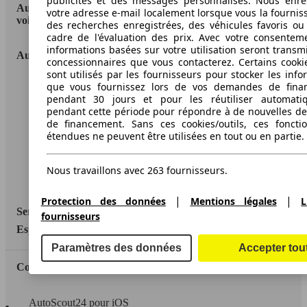
publicités et des messages personnalisés. Nous enre
AutoScout24: la plus grande plateforme en ligne de
votre adresse e-mail localement lorsque vous la fournis
voitures en Europe
des recherches enregistrées, des véhicules favoris ou
cadre de l'évaluation des prix. Avec votre consentem
informations basées sur votre utilisation seront transm
AutoScout24
concessionnaires que vous contacterez. Certains cookie
sont utilisés par les fournisseurs pour stocker les info
que vous fournissez lors de vos demandes de fina
A propos d'AutoScout24
pendant 30 jours et pour les réutiliser automati
Conditions d'utilisation
pendant cette période pour répondre à de nouvelles 
de financement. Sans ces cookies/outils, ces fonctio
Informations légales
étendues ne peuvent être utilisées en tout ou en partie.
Protection des données
Nous travaillons avec 263 fournisseurs.
Accessibility Statement
|
|
Protection des données
Mentions légales
L
Service
fournisseurs
Espace Pro
Paramètres des données
Accepter tou
Contact
AutoScout24 pour iOS