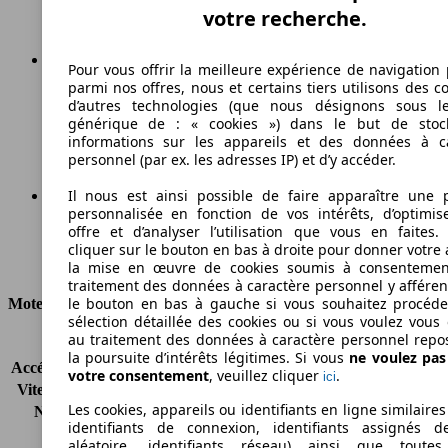
votre recherche.
Pour vous offrir la meilleure expérience de navigation 
parmi nos offres, nous et certains tiers utilisons des c
215 g/km
d’autres technologies (que nous désignons sous l
générique de : « cookies ») dans le but de stoc
Émissions de CO2 (combinées)*
informations sur les appareils et des données à c
personnel (par ex. les adresses IP) et d’y accéder.
Il nous est ainsi possible de faire apparaître une p
personnalisée en fonction de vos intérêts, d’optimis
Ø 9.0 l/100km
offre et d’analyser l’utilisation que vous en faites. 
cliquer sur le bouton en bas à droite pour donner votre 
Consommation
la mise en œuvre de cookies soumis à consentemen
traitement des données à caractère personnel y afféren
le bouton en bas à gauche si vous souhaitez procéd
Moteur et Puissance
sélection détaillée des cookies ou si vous voulez vous
au traitement des données à caractère personnel repo
KW (CH)
110 kW (150 PS)
la poursuite d’intérêts légitimes. Si vous
ne voulez pa
Accélération (0-100 km/h)
10.8s
votre consentement
, veuillez cliquer
.
ici
Vitesse maximale (km/h)
177 km/h
Les cookies, appareils ou identifiants en ligne similaires
Nombre de vitesses
5
identifiants de connexion, identifiants assignés 
Couple
192 nm
aléatoire, identifiants réseau) ainsi que toutes