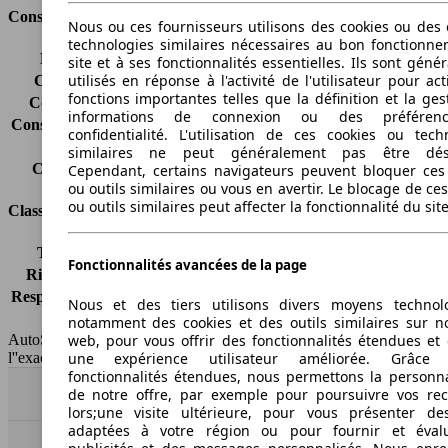
Consommation
Nous ou ces fournisseurs utilisons des cookies ou des o
technologies similaires nécessaires au bon fonctionn
Émissions de CO2*
215 g/km (komb.)
site et à ses fonctionnalités essentielles. Ils sont gén
utilisés en réponse à l'activité de l'utilisateur pour ac
Consommation (ville)
11.5 l/100km
fonctions importantes telles que la définition et la ges
Consommation (route)
7.6 l/100km
informations de connexion ou des préféren
Consommation (combinée)*
9.0 l/100km
confidentialité. L'utilisation de ces cookies ou tech
Classe d'émissions
pas d'information
similaires ne peut généralement pas être désa
Capacité du réservoir
58 l
Cependant, certains navigateurs peuvent bloquer ces
ou outils similaires ou vous en avertir. Le blocage de ce
ou outils similaires peut affecter la fonctionnalité du sit
Classes d'assurance
Tous risques
-
Fonctionnalités avancées de la page
Risques partiels
-
Responsabilité civile
-
Nous et des tiers utilisons divers moyens technol
HSN/TSN
MJH26x2Lxxxx/n.c.
notamment des cookies et des outils similaires sur no
web, pour vous offrir des fonctionnalités étendues et 
AutoScout24 France SAS décline toute responsabilité concernant
une expérience utilisateur améliorée. Grâc
l''exactitude des indications fournies.
fonctionnalités étendues, nous permettons la personna
de notre offre, par exemple pour poursuivre vos re
Haut
lors;une visite ultérieure, pour vous présenter de
adaptées à votre région ou pour fournir et éval